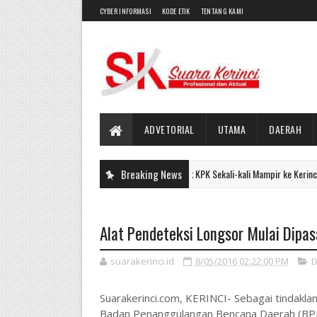
CYBER INFORMASI
KODE ETIK
TENTANG KAMI
ADVETORIAL
UTAMA
DAERAH
Aktivis : Pak KPK Sekali-kali Mampir ke Kerinci dan Sungai 
Breaking News
UTAMA
Alat Pendeteksi Longsor Mulai Dipa
suarakerinci.id
8/05/2016 02:22:00 PM
D
Suarakerinci.com, KERINCI- Sebagai tindaklan
Badan Penanggulangan Bencana Daerah (BPB