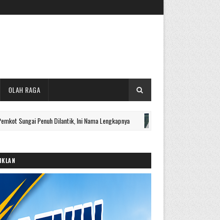
OLAH RAGA
 Penuh Dilantik, Ini Nama Lengkapnya
Baru Dibangun, Jalan B
UTAMA
IKLAN