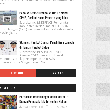
sar ...
Pemkab Kerinci Umumkan Hasil Seleksi
CPNS, Berikut Nama Peserta yang lulus
Suarakerinci.id, KERINCI- Pemerintah
Kabupaten Kerinci, melalui BKPSDMD
erinci, Minggu (12/1) mengumumkan hasil seleksi Akhir
NS lingkup ...
Stagnan, Pemkot Sungai Penuh Bisa Lumpuh
di Tangan Pejabat Galau
Suarakerinci.id, SUNGAI PENUH –
Agustus 2025 menjadi titik awal
enentuan arah kepemimpinan Alfin-Azhar di
emerintah Kota Sungai Penuh. Nam...
TERBARU
COMMENTS
ADVETORIAL
Peredaran Rokok Illegal Makin Marak, YI
Diduga Pemasok Tak Tersentuh Hukum
suarakerinci.id
Apr 15, 2025