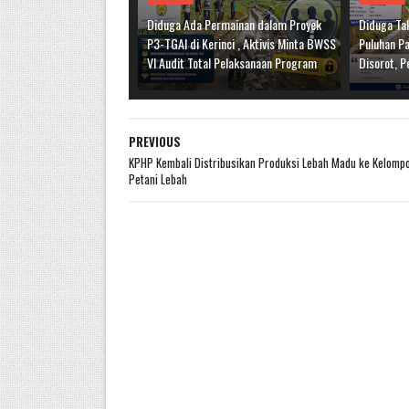
Diduga Ada Permainan dalam Proyek
Diduga Tak
P3-TGAI di Kerinci , Aktivis Minta BWSS
Puluhan Pa
VI Audit Total Pelaksanaan Program
Disorot, P
PREVIOUS
KPHP Kembali Distribusikan Produksi Lebah Madu ke Kelomp
Petani Lebah