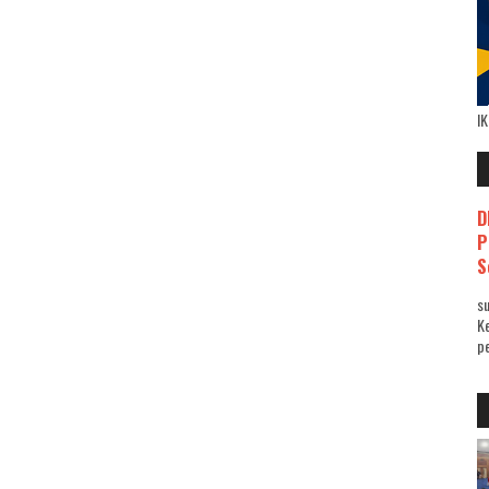
I
D
P
S
su
K
pe