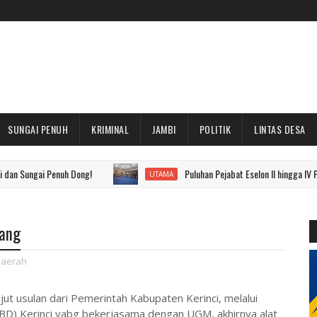
SUNGAI PENUH
KRIMINAL
JAMBI
POLITIK
LINTAS DESA
Penuh Dong!
Puluhan Pejabat Eselon II hingga IV Pemkot Sungai
UTAMA
sang
aerah
jut usulan dari Pemerintah Kabupaten Kerinci, melalui
D) Kerinci yabg bekerjasama dengan UGM, akhirnya alat