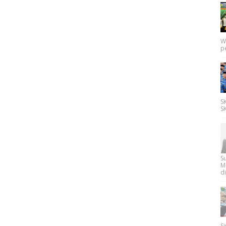
W
p
SK
SK
Su
M
di
Si