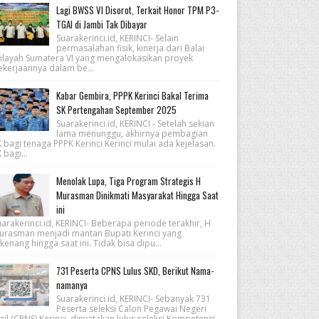
Lagi BWSS VI Disorot, Terkait Honor TPM P3-
TGAI di Jambi Tak Dibayar
Suarakerinci.id, KERINCI- Selain
permasalahan fisik, kinerja dari Balai
ilayah Sumatera VI yang mengalokasikan proyek
ekerjaannya dalam be...
Kabar Gembira, PPPK Kerinci Bakal Terima
SK Pertengahan September 2025
Suarakerinci.id, KERINCI - Setelah sekian
lama menunggu, akhirnya pembagian
 bagi tenaga PPPK Kerinci Kerinci mulai ada kejelasan.
 bagi...
Menolak Lupa, Tiga Program Strategis H
Murasman Dinikmati Masyarakat Hingga Saat
ini
arakerinci.id, KERINCI- Beberapa periode terakhir, H
urasman menjadi mantan Bupati Kerinci yang
kenang hingga saat ini. Tidak bisa dipu...
731 Peserta CPNS Lulus SKD, Berikut Nama-
namanya
Suarakerinci.id, KERINCI- Sebanyak 731
Peserta seleksi Calon Pegawai Negeri
pil (CPNS) Kerinci, dinyatakan lulus seleksi Kompetensi