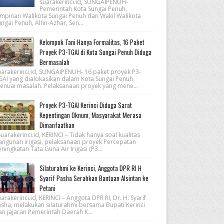
suarakerinci.id, SUNGAIPENUH-
Pemerintah Kota Sungai Penuh,
impinan Walikota Sungai Penuh dan Wakil Walikota
ngai Penuh, Alfin-Azhar, Sen...
Kelompok Tani Hanya Formalitas, 16 Paket
Proyek P3-TGAI di Kota Sungai Penuh Diduga
Bermasalah
uarakerinci.id, SUNGAIPENUH- 16 paket proyek P3-
GAI yang dialokasikan dalam Kota Sungai Penuh
enuai masalah. Pelaksanaan proyek yang mene...
Proyek P3-TGAI Kerinci Diduga Sarat
Kepentingan Oknum, Masyarakat Merasa
Dimanfaatkan
arakerinci.id, KERINCI – Tidak hanya soal kualitas
angunan irigasi, pelaksanaan proyek Percepatan
ningkatan Tata Guna Air Irigasi (P3...
Silaturahmi ke Kerinci, Anggota DPR RI H
Syarif Pasha Serahkan Bantuan Alsintan ke
Petani
arakerinci.id, KERINCI – Anggota DPR RI, Dr. H. Syarif
asha, melakukan silaturahmi bersama Bupati Kerinci
an jajaran Pemerintah Daerah K...