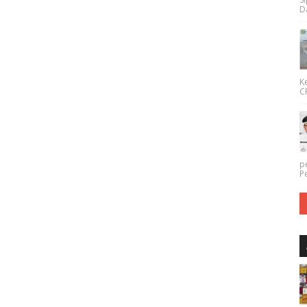
Da
K
CP
p
P