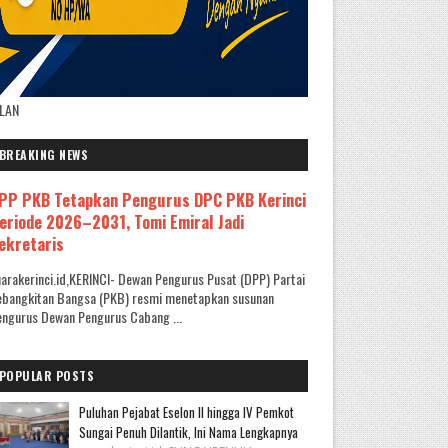
KLAN
BREAKING NEWS
PP PKB Tetapkan Pengurus DPC PKB Kerinci
eriode 2026–2031, Tomi Emiral Jadi
ekretaris
arakerinci.id,KERINCI- Dewan Pengurus Pusat (DPP) Partai
ebangkitan Bangsa (PKB) resmi menetapkan susunan
ngurus Dewan Pengurus Cabang ...
POPULAR POSTS
Puluhan Pejabat Eselon II hingga IV Pemkot
Sungai Penuh Dilantik, Ini Nama Lengkapnya