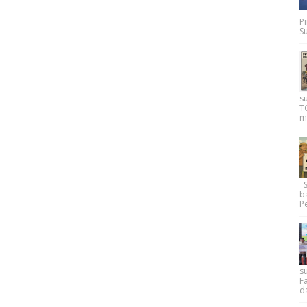
P
Su
s
T
m
Su
b
Pe
su
F
d