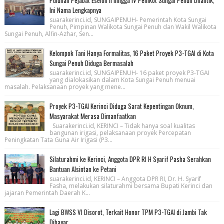
Ini Nama Lengkapnya
suarakerinci.id, SUNGAIPENUH- Pemerintah Kota Sungai
Penuh, Pimpinan Walikota Sungai Penuh dan Wakil Walikota
Sungai Penuh, Alfin-Azhar, Sen...
Kelompok Tani Hanya Formalitas, 16 Paket Proyek P3-TGAI di Kota
Sungai Penuh Diduga Bermasalah
suarakerinci.id, SUNGAIPENUH- 16 paket proyek P3-TGAI
yang dialokasikan dalam Kota Sungai Penuh menuai
masalah. Pelaksanaan proyek yang mene...
Proyek P3-TGAI Kerinci Diduga Sarat Kepentingan Oknum,
Masyarakat Merasa Dimanfaatkan
Suarakerinci.id, KERINCI – Tidak hanya soal kualitas
bangunan irigasi, pelaksanaan proyek Percepatan
Peningkatan Tata Guna Air Irigasi (P3...
Silaturahmi ke Kerinci, Anggota DPR RI H Syarif Pasha Serahkan
Bantuan Alsintan ke Petani
suarakerinci.id, KERINCI – Anggota DPR RI, Dr. H. Syarif
Fasha, melakukan silaturahmi bersama Bupati Kerinci dan
jajaran Pemerintah Daerah K...
Lagi BWSS VI Disorot, Terkait Honor TPM P3-TGAI di Jambi Tak
Dibayar