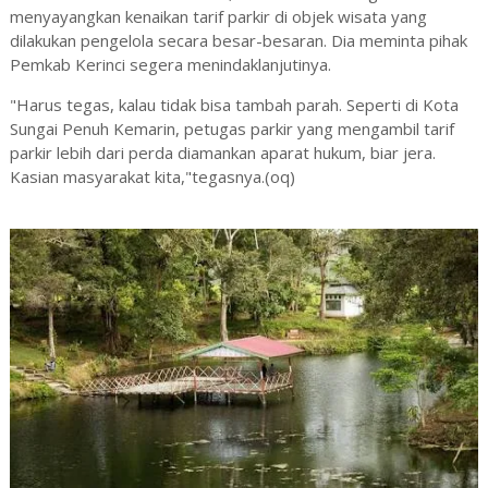
menyayangkan kenaikan tarif parkir di objek wisata yang
dilakukan pengelola secara besar-besaran. Dia meminta pihak
Pemkab Kerinci segera menindaklanjutinya.
"Harus tegas, kalau tidak bisa tambah parah. Seperti di Kota
Sungai Penuh Kemarin, petugas parkir yang mengambil tarif
parkir lebih dari perda diamankan aparat hukum, biar jera.
Kasian masyarakat kita,"tegasnya.(oq)