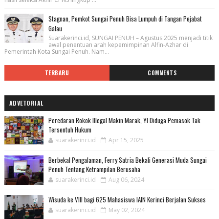
Stagnan, Pemkot Sungai Penuh Bisa Lumpuh di Tangan Pejabat
Galau
Suarakerinci.id, SUNGAI PENUH – Agustus 2025 menjadi titik
awal penentuan arah kepemimpinan Alfin-Azhar di
Pemerintah Kota Sungai Penuh. Nam...
TERBARU
COMMENTS
ADVETORIAL
Peredaran Rokok Illegal Makin Marak, YI Diduga Pemasok Tak
Tersentuh Hukum
suarakerinci.id
Apr 15, 2025
Berbekal Pengalaman, Ferry Satria Bekali Generasi Muda Sungai
Penuh Tentang Ketrampilan Berusaha
suarakerinci.id
Aug 06, 2024
Wisuda ke VIII bagi 625 Mahasiswa IAIN Kerinci Berjalan Sukses
suarakerinci.id
May 02, 2024