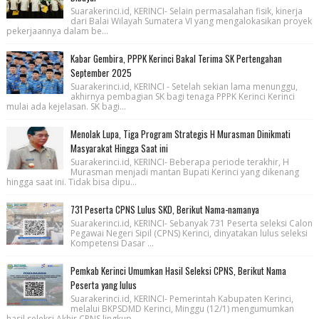
Suarakerinci.id, KERINCI- Selain permasalahan fisik, kinerja
dari Balai Wilayah Sumatera VI yang mengalokasikan proyek
pekerjaannya dalam be...
Kabar Gembira, PPPK Kerinci Bakal Terima SK Pertengahan
September 2025
Suarakerinci.id, KERINCI - Setelah sekian lama menunggu,
akhirnya pembagian SK bagi tenaga PPPK Kerinci Kerinci
mulai ada kejelasan. SK bagi...
Menolak Lupa, Tiga Program Strategis H Murasman Dinikmati
Masyarakat Hingga Saat ini
Suarakerinci.id, KERINCI- Beberapa periode terakhir, H
Murasman menjadi mantan Bupati Kerinci yang dikenang
hingga saat ini. Tidak bisa dipu...
731 Peserta CPNS Lulus SKD, Berikut Nama-namanya
Suarakerinci.id, KERINCI- Sebanyak 731 Peserta seleksi Calon
Pegawai Negeri Sipil (CPNS) Kerinci, dinyatakan lulus seleksi
Kompetensi Dasar ...
Pemkab Kerinci Umumkan Hasil Seleksi CPNS, Berikut Nama
Peserta yang lulus
Suarakerinci.id, KERINCI- Pemerintah Kabupaten Kerinci,
melalui BKPSDMD Kerinci, Minggu (12/1) mengumumkan
hasil seleksi Akhir CPNS lingkup ...