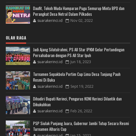
Daufit, Tokoh Muda Hamparan Pugu Semurup Minta BPD dan
Perangkat Desa Netral Dalam Pilkades
suarakerinci.id
Nov 02, 2022
OLAH RAGA
Jadi Ajang Silatulrahmi, PS All Star IPKM Gelar Pertandingan
Persahabaran dengan PS All Star Ipuh
suarakerinci.id
Jun 18, 2023
Turnamen Sepakbola Portim Cup Lima Desa Tanjung Pauh
Resmi Di Buka
suarakerinci.id
Sept 19, 2022
Dihadiri Bupati Kerinci, Pengurus KONI Kerinci Dilantik dan
Dikukuhkan
suarakerinci.id
Feb 26, 2022
PSP Siulak Panjang Juara, Gubernur Jambi Tutup Secara Resmi
Turnamen Alharis Cup
suarakerinci.id
Jan 15, 2022