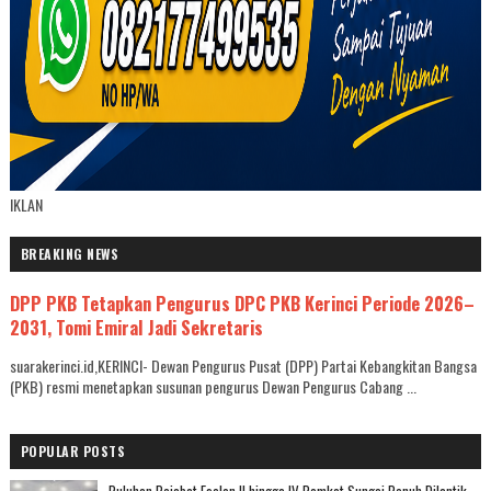
IKLAN
BREAKING NEWS
DPP PKB Tetapkan Pengurus DPC PKB Kerinci Periode 2026–
2031, Tomi Emiral Jadi Sekretaris
suarakerinci.id,KERINCI- Dewan Pengurus Pusat (DPP) Partai Kebangkitan Bangsa
(PKB) resmi menetapkan susunan pengurus Dewan Pengurus Cabang ...
POPULAR POSTS
Puluhan Pejabat Eselon II hingga IV Pemkot Sungai Penuh Dilantik,