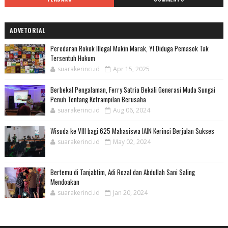
ADVETORIAL
Peredaran Rokok Illegal Makin Marak, YI Diduga Pemasok Tak
Tersentuh Hukum
suarakerinci.id
Apr 15, 2025
Berbekal Pengalaman, Ferry Satria Bekali Generasi Muda Sungai
Penuh Tentang Ketrampilan Berusaha
suarakerinci.id
Aug 06, 2024
Wisuda ke VIII bagi 625 Mahasiswa IAIN Kerinci Berjalan Sukses
suarakerinci.id
May 02, 2024
Bertemu di Tanjabtim, Adi Rozal dan Abdullah Sani Saling
Mendoakan
suarakerinci.id
Jan 20, 2024