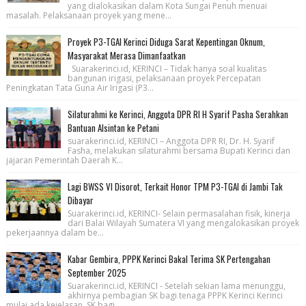
yang dialokasikan dalam Kota Sungai Penuh menuai
masalah. Pelaksanaan proyek yang mene...
Proyek P3-TGAI Kerinci Diduga Sarat Kepentingan Oknum,
Masyarakat Merasa Dimanfaatkan
Suarakerinci.id, KERINCI – Tidak hanya soal kualitas
bangunan irigasi, pelaksanaan proyek Percepatan
Peningkatan Tata Guna Air Irigasi (P3...
Silaturahmi ke Kerinci, Anggota DPR RI H Syarif Pasha Serahkan
Bantuan Alsintan ke Petani
suarakerinci.id, KERINCI – Anggota DPR RI, Dr. H. Syarif
Fasha, melakukan silaturahmi bersama Bupati Kerinci dan
jajaran Pemerintah Daerah K...
Lagi BWSS VI Disorot, Terkait Honor TPM P3-TGAI di Jambi Tak
Dibayar
Suarakerinci.id, KERINCI- Selain permasalahan fisik, kinerja
dari Balai Wilayah Sumatera VI yang mengalokasikan proyek
pekerjaannya dalam be...
Kabar Gembira, PPPK Kerinci Bakal Terima SK Pertengahan
September 2025
Suarakerinci.id, KERINCI - Setelah sekian lama menunggu,
akhirnya pembagian SK bagi tenaga PPPK Kerinci Kerinci
mulai ada kejelasan. SK bagi...