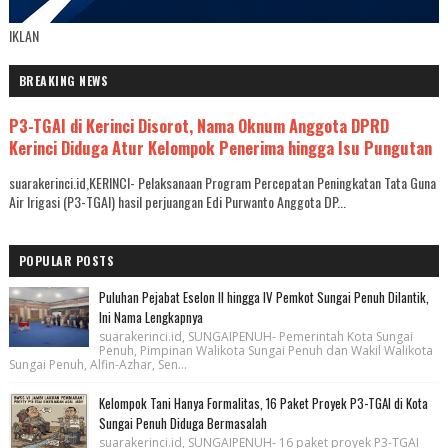
IKLAN
BREAKING NEWS
P3-TGAI di Kerinci Disorot, Nama Oknum Anggota DPRD
Kerinci Diduga Atur Kelompok Penerima hingga Isu Pungutan
suarakerinci.id,KERINCI- Pelaksanaan Program Percepatan Peningkatan Tata Guna
Air Irigasi (P3-TGAI) hasil perjuangan Edi Purwanto Anggota DP...
POPULAR POSTS
Puluhan Pejabat Eselon II hingga IV Pemkot Sungai Penuh Dilantik,
Ini Nama Lengkapnya
suarakerinci.id, SUNGAIPENUH- Pemerintah Kota Sungai
Penuh, Pimpinan Walikota Sungai Penuh dan Wakil Walikota
Sungai Penuh, Alfin-Azhar, Sen...
Kelompok Tani Hanya Formalitas, 16 Paket Proyek P3-TGAI di Kota
Sungai Penuh Diduga Bermasalah
suarakerinci.id, SUNGAIPENUH- 16 paket proyek P3-TGAI