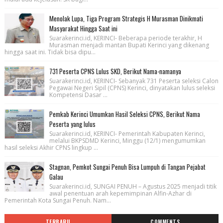
Menolak Lupa, Tiga Program Strategis H Murasman Dinikmati
Masyarakat Hingga Saat ini
Suarakerinci.id, KERINCI- Beberapa periode terakhir, H
Murasman menjadi mantan Bupati Kerinci yang dikenang
hingga saat ini. Tidak bisa dipu...
731 Peserta CPNS Lulus SKD, Berikut Nama-namanya
Suarakerinci.id, KERINCI- Sebanyak 731 Peserta seleksi Calon
Pegawai Negeri Sipil (CPNS) Kerinci, dinyatakan lulus seleksi
Kompetensi Dasar ...
Pemkab Kerinci Umumkan Hasil Seleksi CPNS, Berikut Nama
Peserta yang lulus
Suarakerinci.id, KERINCI- Pemerintah Kabupaten Kerinci,
melalui BKPSDMD Kerinci, Minggu (12/1) mengumumkan
hasil seleksi Akhir CPNS lingkup ...
Stagnan, Pemkot Sungai Penuh Bisa Lumpuh di Tangan Pejabat
Galau
Suarakerinci.id, SUNGAI PENUH – Agustus 2025 menjadi titik
awal penentuan arah kepemimpinan Alfin-Azhar di
Pemerintah Kota Sungai Penuh. Nam...
TERBARU
COMMENTS