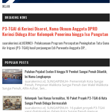
IKLAN
BREAKING NEWS
P3-TGAI di Kerinci Disorot, Nama Oknum Anggota DPRD
Kerinci Diduga Atur Kelompok Penerima hingga Isu Pungutan
suarakerinci.id,KERINCI- Pelaksanaan Program Percepatan Peningkatan Tata Guna
Air Irigasi (P3-TGAI) hasil perjuangan Edi Purwanto Anggota DP...
POPULAR POSTS
Puluhan Pejabat Eselon II hingga IV Pemkot Sungai Penuh Dilantik,
Ini Nama Lengkapnya
suarakerinci.id, SUNGAIPENUH- Pemerintah Kota Sungai
Penuh, Pimpinan Walikota Sungai Penuh dan Wakil Walikota
Sungai Penuh, Alfin-Azhar, Sen...
Kelompok Tani Hanya Formalitas, 16 Paket Proyek P3-TGAI di Kota
Sungai Penuh Diduga Bermasalah
suarakerinci.id, SUNGAIPENUH- 16 paket proyek P3-TGAI
yang dialokasikan dalam Kota Sungai Penuh menuai