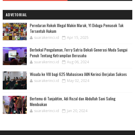
ADVETORIAL
Peredaran Rokok Illegal Makin Marak, YI Diduga Pemasok Tak
Tersentuh Hukum
suarakerinci.id
Apr 15, 2025
Berbekal Pengalaman, Ferry Satria Bekali Generasi Muda Sungai
Penuh Tentang Ketrampilan Berusaha
suarakerinci.id
Aug 06, 2024
Wisuda ke VIII bagi 625 Mahasiswa IAIN Kerinci Berjalan Sukses
suarakerinci.id
May 02, 2024
Bertemu di Tanjabtim, Adi Rozal dan Abdullah Sani Saling
Mendoakan
suarakerinci.id
Jan 20, 2024