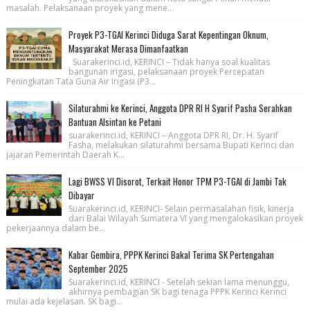
masalah. Pelaksanaan proyek yang mene...
Proyek P3-TGAI Kerinci Diduga Sarat Kepentingan Oknum,
Masyarakat Merasa Dimanfaatkan
Suarakerinci.id, KERINCI – Tidak hanya soal kualitas
bangunan irigasi, pelaksanaan proyek Percepatan
Peningkatan Tata Guna Air Irigasi (P3...
Silaturahmi ke Kerinci, Anggota DPR RI H Syarif Pasha Serahkan
Bantuan Alsintan ke Petani
suarakerinci.id, KERINCI – Anggota DPR RI, Dr. H. Syarif
Fasha, melakukan silaturahmi bersama Bupati Kerinci dan
jajaran Pemerintah Daerah K...
Lagi BWSS VI Disorot, Terkait Honor TPM P3-TGAI di Jambi Tak
Dibayar
Suarakerinci.id, KERINCI- Selain permasalahan fisik, kinerja
dari Balai Wilayah Sumatera VI yang mengalokasikan proyek
pekerjaannya dalam be...
Kabar Gembira, PPPK Kerinci Bakal Terima SK Pertengahan
September 2025
Suarakerinci.id, KERINCI - Setelah sekian lama menunggu,
akhirnya pembagian SK bagi tenaga PPPK Kerinci Kerinci
mulai ada kejelasan. SK bagi...