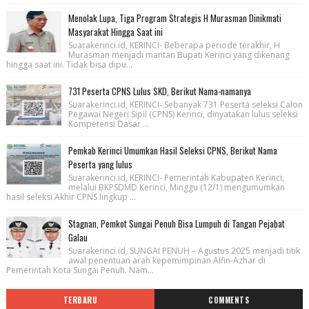
Menolak Lupa, Tiga Program Strategis H Murasman Dinikmati
Masyarakat Hingga Saat ini
Suarakerinci.id, KERINCI- Beberapa periode terakhir, H
Murasman menjadi mantan Bupati Kerinci yang dikenang
hingga saat ini. Tidak bisa dipu...
731 Peserta CPNS Lulus SKD, Berikut Nama-namanya
Suarakerinci.id, KERINCI- Sebanyak 731 Peserta seleksi Calon
Pegawai Negeri Sipil (CPNS) Kerinci, dinyatakan lulus seleksi
Kompetensi Dasar ...
Pemkab Kerinci Umumkan Hasil Seleksi CPNS, Berikut Nama
Peserta yang lulus
Suarakerinci.id, KERINCI- Pemerintah Kabupaten Kerinci,
melalui BKPSDMD Kerinci, Minggu (12/1) mengumumkan
hasil seleksi Akhir CPNS lingkup ...
Stagnan, Pemkot Sungai Penuh Bisa Lumpuh di Tangan Pejabat
Galau
Suarakerinci.id, SUNGAI PENUH – Agustus 2025 menjadi titik
awal penentuan arah kepemimpinan Alfin-Azhar di
Pemerintah Kota Sungai Penuh. Nam...
TERBARU
COMMENTS