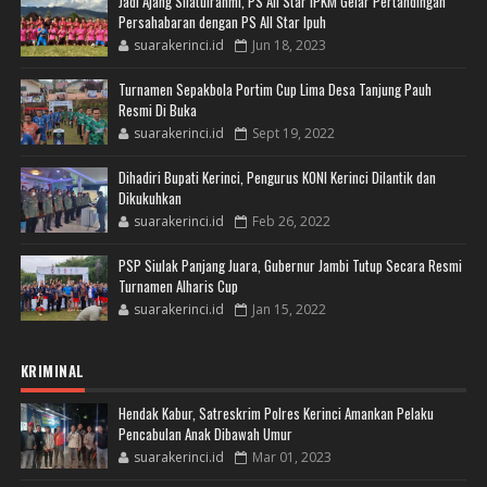
Jadi Ajang Silatulrahmi, PS All Star IPKM Gelar Pertandingan
Persahabaran dengan PS All Star Ipuh
suarakerinci.id
Jun 18, 2023
Turnamen Sepakbola Portim Cup Lima Desa Tanjung Pauh
Resmi Di Buka
suarakerinci.id
Sept 19, 2022
Dihadiri Bupati Kerinci, Pengurus KONI Kerinci Dilantik dan
Dikukuhkan
suarakerinci.id
Feb 26, 2022
PSP Siulak Panjang Juara, Gubernur Jambi Tutup Secara Resmi
Turnamen Alharis Cup
suarakerinci.id
Jan 15, 2022
KRIMINAL
Hendak Kabur, Satreskrim Polres Kerinci Amankan Pelaku
Pencabulan Anak Dibawah Umur
suarakerinci.id
Mar 01, 2023