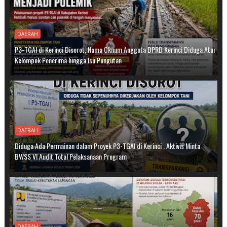
DAERAH
P3-TGAI di Kerinci Disorot, Nama Oknum Anggota DPRD Kerinci Diduga Atur
Kelompok Penerima hingga Isu Pungutan
DAERAH
Diduga Ada Permainan dalam Proyek P3-TGAI di Kerinci , Aktivis Minta
BWSS VI Audit Total Pelaksanaan Program
DAERAH