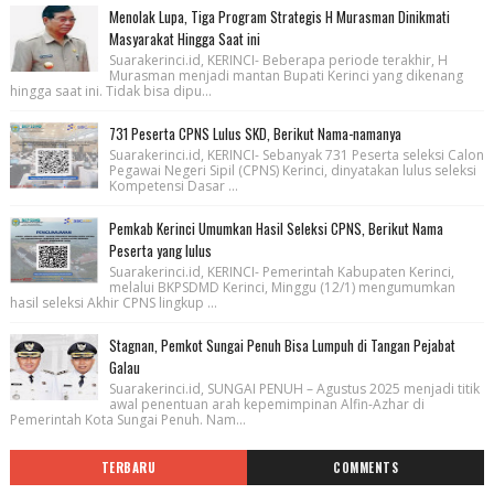
Menolak Lupa, Tiga Program Strategis H Murasman Dinikmati
Masyarakat Hingga Saat ini
Suarakerinci.id, KERINCI- Beberapa periode terakhir, H
Murasman menjadi mantan Bupati Kerinci yang dikenang
hingga saat ini. Tidak bisa dipu...
731 Peserta CPNS Lulus SKD, Berikut Nama-namanya
Suarakerinci.id, KERINCI- Sebanyak 731 Peserta seleksi Calon
Pegawai Negeri Sipil (CPNS) Kerinci, dinyatakan lulus seleksi
Kompetensi Dasar ...
Pemkab Kerinci Umumkan Hasil Seleksi CPNS, Berikut Nama
Peserta yang lulus
Suarakerinci.id, KERINCI- Pemerintah Kabupaten Kerinci,
melalui BKPSDMD Kerinci, Minggu (12/1) mengumumkan
hasil seleksi Akhir CPNS lingkup ...
Stagnan, Pemkot Sungai Penuh Bisa Lumpuh di Tangan Pejabat
Galau
Suarakerinci.id, SUNGAI PENUH – Agustus 2025 menjadi titik
awal penentuan arah kepemimpinan Alfin-Azhar di
Pemerintah Kota Sungai Penuh. Nam...
TERBARU
COMMENTS