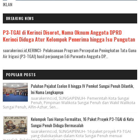
IKLAN
BREAKING NEWS
P3-TGAI di Kerinci Disorot, Nama Oknum Anggota DPRD
Kerinci Diduga Atur Kelompok Penerima hingga Isu Pungutan
suarakerinci.id,KERINCI- Pelaksanaan Program Percepatan Peningkatan Tata Guna
Air Irigasi (P3-TGAI) hasil perjuangan Edi Purwanto Anggota DP...
POPULAR POSTS
Puluhan Pejabat Eselon II hingga IV Pemkot Sungai Penuh Dilantik,
Ini Nama Lengkapnya
suarakerinci.id, SUNGAIPENUH- Pemerintah Kota Sungai
Penuh, Pimpinan Walikota Sungai Penuh dan Wakil Walikota
Sungai Penuh, Alfin-Azhar, Sen...
Kelompok Tani Hanya Formalitas, 16 Paket Proyek P3-TGAI di Kota
Sungai Penuh Diduga Bermasalah
suarakerinci.id, SUNGAIPENUH- 16 paket proyek P3-TGAI
yang dialokasikan dalam Kota Sungai Penuh menuai