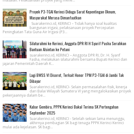
masalah. Pelaksanaan proyek yang mene...
Proyek P3-TGAI Kerinci Diduga Sarat Kepentingan Oknum,
Masyarakat Merasa Dimanfaatkan
Suarakerinci.id, KERINCI – Tidak hanya soal kualitas
bangunan irigasi, pelaksanaan proyek Percepatan
Peningkatan Tata Guna Air Irigasi (P3...
Silaturahmi ke Kerinci, Anggota DPR RI H Syarif Pasha Serahkan
Bantuan Alsintan ke Petani
suarakerinci.id, KERINCI – Anggota DPR RI, Dr. H. Syarif
Fasha, melakukan silaturahmi bersama Bupati Kerinci dan
jajaran Pemerintah Daerah K...
Lagi BWSS VI Disorot, Terkait Honor TPM P3-TGAI di Jambi Tak
Dibayar
Suarakerinci.id, KERINCI- Selain permasalahan fisik, kinerja
dari Balai Wilayah Sumatera VI yang mengalokasikan proyek
pekerjaannya dalam be...
Kabar Gembira, PPPK Kerinci Bakal Terima SK Pertengahan
September 2025
Suarakerinci.id, KERINCI - Setelah sekian lama menunggu,
akhirnya pembagian SK bagi tenaga PPPK Kerinci Kerinci
mulai ada kejelasan. SK bagi...