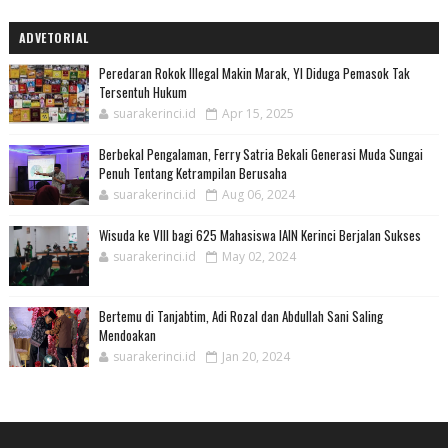
ADVETORIAL
Peredaran Rokok Illegal Makin Marak, YI Diduga Pemasok Tak
Tersentuh Hukum
suarakerinci.id
Apr 15, 2025
Berbekal Pengalaman, Ferry Satria Bekali Generasi Muda Sungai
Penuh Tentang Ketrampilan Berusaha
suarakerinci.id
Aug 06, 2024
Wisuda ke VIII bagi 625 Mahasiswa IAIN Kerinci Berjalan Sukses
suarakerinci.id
May 02, 2024
Bertemu di Tanjabtim, Adi Rozal dan Abdullah Sani Saling
Mendoakan
suarakerinci.id
Jan 20, 2024