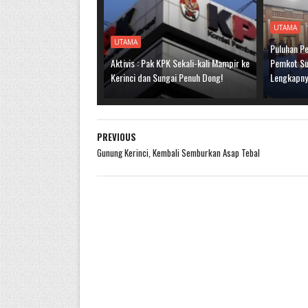
UTAMA
UTAMA
Puluhan Pe
Aktivis : Pak KPK Sekali-kali Mampir ke
Pemkot Sun
Kerinci dan Sungai Penuh Dong!
Lengkapn
PREVIOUS
Gunung Kerinci, Kembali Semburkan Asap Tebal