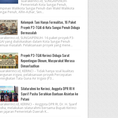
suarakerinci.id, SUNGAIPENUH-
Pemerintah Kota Sungai Penuh,
impinan Walikota Sungai Penuh dan Wakil Walikota
ngai Penuh, Alfin-Azhar, Sen...
Kelompok Tani Hanya Formalitas, 16 Paket
Proyek P3-TGAI di Kota Sungai Penuh Diduga
Bermasalah
uarakerinci.id, SUNGAIPENUH- 16 paket proyek P3-
GAI yang dialokasikan dalam Kota Sungai Penuh
enuai masalah. Pelaksanaan proyek yang mene...
Proyek P3-TGAI Kerinci Diduga Sarat
Kepentingan Oknum, Masyarakat Merasa
Dimanfaatkan
arakerinci.id, KERINCI – Tidak hanya soal kualitas
angunan irigasi, pelaksanaan proyek Percepatan
ningkatan Tata Guna Air Irigasi (P3...
Silaturahmi ke Kerinci, Anggota DPR RI H
Syarif Pasha Serahkan Bantuan Alsintan ke
Petani
arakerinci.id, KERINCI – Anggota DPR RI, Dr. H. Syarif
asha, melakukan silaturahmi bersama Bupati Kerinci
an jajaran Pemerintah Daerah K...