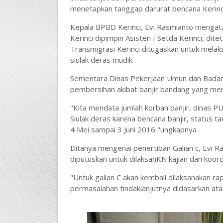
menetapkan tanggap darurat bencana Kerinci
Kepala BPBD Kerinci, Evi Rasmianto mengata
Kerinci dipimpin Asisten I Setda Kerinci, di
Transmigrasi Kerinci ditugaskan untuk melak
siulak deras mudik.
Sementara Dinas Pekerjaan Umun dan Badan
pembersihan akibat banjir bandang yang men
"Kita mendata jumlah korban banjir, dinas 
Siulak deras karena bencana banjir, status ta
4 Mei sampai 3 Juni 2016 "ungkapnya
Ditanya mengenai penertiban Galian c, Evi 
diputuskan untuk dilaksanKN kajian dan koordin
"Untuk galian C akan kembali dilaksanakan r
permasalahan tindaklanjutnya didasarkan ata