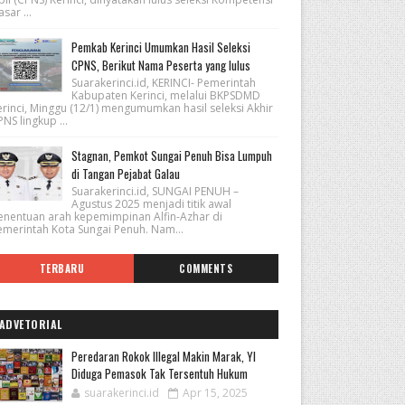
sar ...
Pemkab Kerinci Umumkan Hasil Seleksi
CPNS, Berikut Nama Peserta yang lulus
Suarakerinci.id, KERINCI- Pemerintah
Kabupaten Kerinci, melalui BKPSDMD
erinci, Minggu (12/1) mengumumkan hasil seleksi Akhir
NS lingkup ...
Stagnan, Pemkot Sungai Penuh Bisa Lumpuh
di Tangan Pejabat Galau
Suarakerinci.id, SUNGAI PENUH –
Agustus 2025 menjadi titik awal
enentuan arah kepemimpinan Alfin-Azhar di
emerintah Kota Sungai Penuh. Nam...
TERBARU
COMMENTS
ADVETORIAL
Peredaran Rokok Illegal Makin Marak, YI
Diduga Pemasok Tak Tersentuh Hukum
suarakerinci.id
Apr 15, 2025