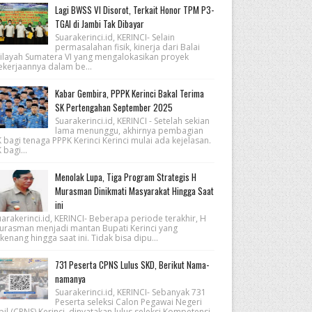
Lagi BWSS VI Disorot, Terkait Honor TPM P3-
TGAI di Jambi Tak Dibayar
Suarakerinci.id, KERINCI- Selain
permasalahan fisik, kinerja dari Balai
ilayah Sumatera VI yang mengalokasikan proyek
ekerjaannya dalam be...
Kabar Gembira, PPPK Kerinci Bakal Terima
SK Pertengahan September 2025
Suarakerinci.id, KERINCI - Setelah sekian
lama menunggu, akhirnya pembagian
 bagi tenaga PPPK Kerinci Kerinci mulai ada kejelasan.
 bagi...
Menolak Lupa, Tiga Program Strategis H
Murasman Dinikmati Masyarakat Hingga Saat
ini
arakerinci.id, KERINCI- Beberapa periode terakhir, H
urasman menjadi mantan Bupati Kerinci yang
kenang hingga saat ini. Tidak bisa dipu...
731 Peserta CPNS Lulus SKD, Berikut Nama-
namanya
Suarakerinci.id, KERINCI- Sebanyak 731
Peserta seleksi Calon Pegawai Negeri
pil (CPNS) Kerinci, dinyatakan lulus seleksi Kompetensi