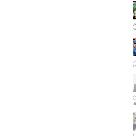
W
p
SK
SK
Su
M
di
Si