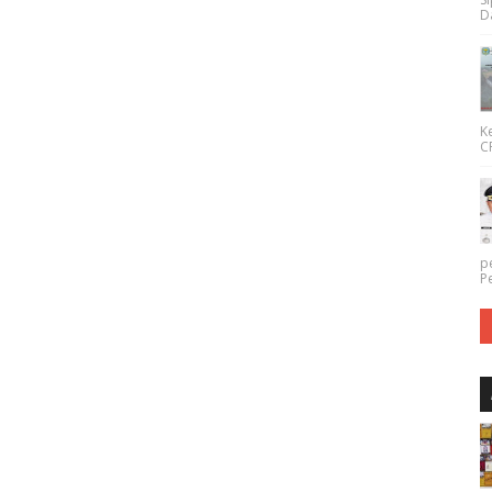
Da
K
CP
p
P