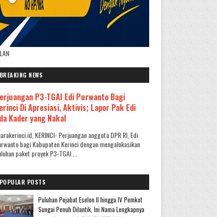
KLAN
BREAKING NEWS
erjuangan P3-TGAI Edi Purwanto Bagi
erinci Di Apresiasi, Aktivis; Lapor Pak Edi
da Kader yang Nakal
arakerinci.id, KERINCI- Perjuangan anggota DPR RI, Edi
rwanto bagi Kabupaten Kerinci dengan mengalokasikan
luhan paket proyek P3-TGAI ...
POPULAR POSTS
Puluhan Pejabat Eselon II hingga IV Pemkot
Sungai Penuh Dilantik, Ini Nama Lengkapnya