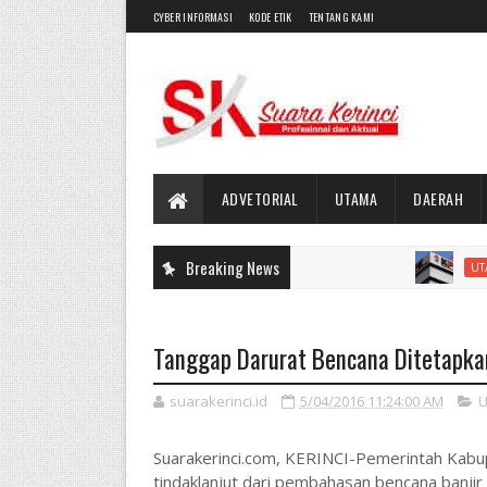
CYBER INFORMASI
KODE ETIK
TENTANG KAMI
ADVETORIAL
UTAMA
DAERAH
Breaking News
Aktivi
UTAMA
Tanggap Darurat Bencana Ditetapka
suarakerinci.id
5/04/2016 11:24:00 AM
U
Suarakerinci.com, KERINCI-Pemerintah Kabup
tindaklanjut dari pembahasan bencana banjir