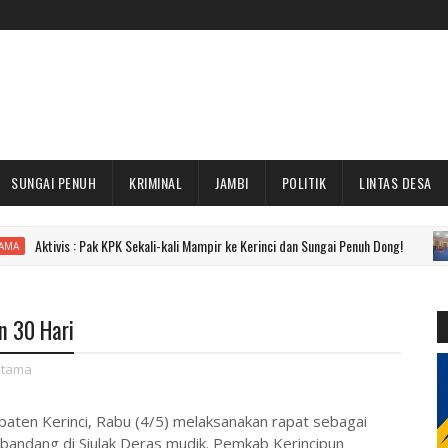
SUNGAI PENUH
KRIMINAL
JAMBI
POLITIK
LINTAS DESA
s : Pak KPK Sekali-kali Mampir ke Kerinci dan Sungai Penuh Dong!
UTAMA
n 30 Hari
tama
aten Kerinci, Rabu (4/5) melaksanakan rapat sebagai
 bandang di Siulak Deras mudik. Pemkab Kerincipun