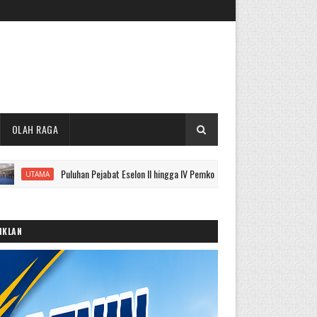
OLAH RAGA
Puluhan Pejabat Eselon II hingga IV Pemkot Sungai Penuh Dilantik, Ini Nama Lengka
IKLAN