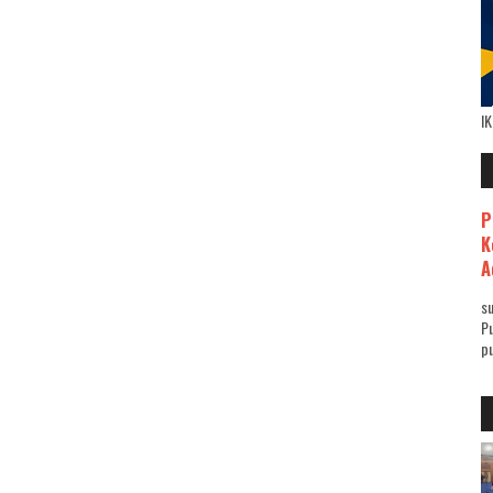
I
P
K
A
su
Pu
pu