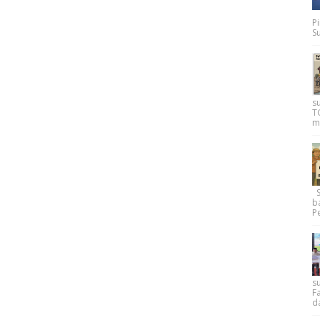
P
Su
s
T
m
Su
b
Pe
su
F
d