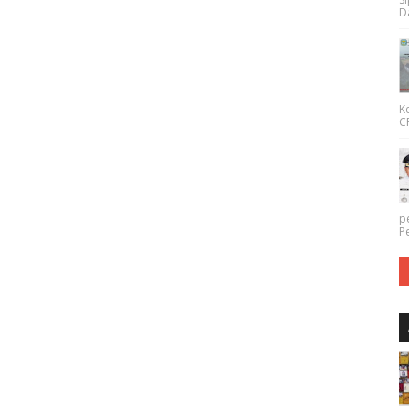
Da
K
CP
p
P