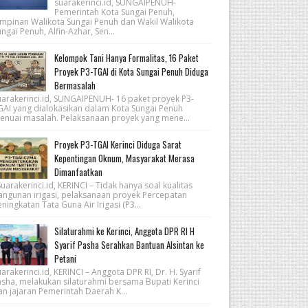
suarakerinci.id, SUNGAIPENUH-
Pemerintah Kota Sungai Penuh,
impinan Walikota Sungai Penuh dan Wakil Walikota
ngai Penuh, Alfin-Azhar, Sen...
Kelompok Tani Hanya Formalitas, 16 Paket
Proyek P3-TGAI di Kota Sungai Penuh Diduga
Bermasalah
uarakerinci.id, SUNGAIPENUH- 16 paket proyek P3-
GAI yang dialokasikan dalam Kota Sungai Penuh
enuai masalah. Pelaksanaan proyek yang mene...
Proyek P3-TGAI Kerinci Diduga Sarat
Kepentingan Oknum, Masyarakat Merasa
Dimanfaatkan
arakerinci.id, KERINCI – Tidak hanya soal kualitas
angunan irigasi, pelaksanaan proyek Percepatan
ningkatan Tata Guna Air Irigasi (P3...
Silaturahmi ke Kerinci, Anggota DPR RI H
Syarif Pasha Serahkan Bantuan Alsintan ke
Petani
arakerinci.id, KERINCI – Anggota DPR RI, Dr. H. Syarif
asha, melakukan silaturahmi bersama Bupati Kerinci
an jajaran Pemerintah Daerah K...