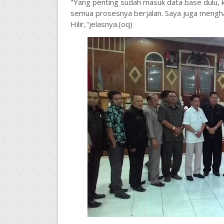
"Yang penting sudah masuk data base dulu, k
semua prosesnya berjalan. Saya juga mengha
Hilir,"jelasnya.(oq)