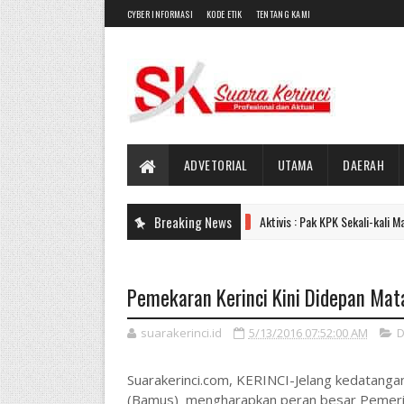
CYBER INFORMASI
KODE ETIK
TENTANG KAMI
ADVETORIAL
UTAMA
DAERAH
Breaking News
Aktivis : Pak KPK Sekali-kali Mampir ke Ke
UTAMA
Pemekaran Kerinci Kini Didepan Mat
suarakerinci.id
5/13/2016 07:52:00 AM
D
Suarakerinci.com, KERINCI-Jelang kedatang
(Bamus) mengharapkan peran besar Pemerint