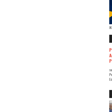
I
P
A
P
su
Pe
Ed