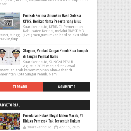
sar ...
Pemkab Kerinci Umumkan Hasil Seleksi
CPNS, Berikut Nama Peserta yang lulus
Suarakerinci.id, KERINCI- Pemerintah
Kabupaten Kerinci, melalui BKPSDMD
erinci, Minggu (12/1) mengumumkan hasil seleksi Akhir
NS lingkup ...
Stagnan, Pemkot Sungai Penuh Bisa Lumpuh
di Tangan Pejabat Galau
Suarakerinci.id, SUNGAI PENUH –
Agustus 2025 menjadi titik awal
enentuan arah kepemimpinan Alfin-Azhar di
emerintah Kota Sungai Penuh. Nam...
TERBARU
COMMENTS
ADVETORIAL
Peredaran Rokok Illegal Makin Marak, YI
Diduga Pemasok Tak Tersentuh Hukum
suarakerinci.id
Apr 15, 2025