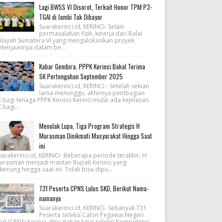
Lagi BWSS VI Disorot, Terkait Honor TPM P3-
TGAI di Jambi Tak Dibayar
Suarakerinci.id, KERINCI- Selain
permasalahan fisik, kinerja dari Balai
ilayah Sumatera VI yang mengalokasikan proyek
ekerjaannya dalam be...
Kabar Gembira, PPPK Kerinci Bakal Terima
SK Pertengahan September 2025
Suarakerinci.id, KERINCI - Setelah sekian
lama menunggu, akhirnya pembagian
 bagi tenaga PPPK Kerinci Kerinci mulai ada kejelasan.
 bagi...
Menolak Lupa, Tiga Program Strategis H
Murasman Dinikmati Masyarakat Hingga Saat
ini
arakerinci.id, KERINCI- Beberapa periode terakhir, H
urasman menjadi mantan Bupati Kerinci yang
kenang hingga saat ini. Tidak bisa dipu...
731 Peserta CPNS Lulus SKD, Berikut Nama-
namanya
Suarakerinci.id, KERINCI- Sebanyak 731
Peserta seleksi Calon Pegawai Negeri
pil (CPNS) Kerinci, dinyatakan lulus seleksi Kompetensi