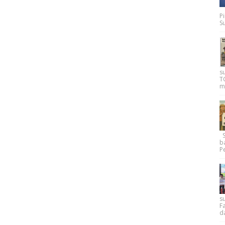
P
Su
s
T
m
Su
b
Pe
su
F
d