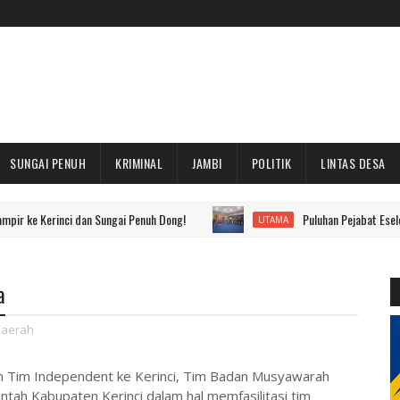
SUNGAI PENUH
KRIMINAL
JAMBI
POLITIK
LINTAS DESA
rinci dan Sungai Penuh Dong!
Puluhan Pejabat Eselon II hingga
UTAMA
a
aerah
an Tim Independent ke Kerinci, Tim Badan Musyawarah
ah Kabupaten Kerinci dalam hal memfasilitasi tim