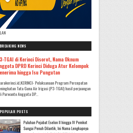
KLAN
BREAKING NEWS
3-TGAI di Kerinci Disorot, Nama Oknum
nggota DPRD Kerinci Diduga Atur Kelompok
enerima hingga Isu Pungutan
arakerinci.id,KERINCI- Pelaksanaan Program Percepatan
ningkatan Tata Guna Air Irigasi (P3-TGAI) hasil perjuangan
i Purwanto Anggota DP...
POPULAR POSTS
Puluhan Pejabat Eselon II hingga IV Pemkot
Sungai Penuh Dilantik, Ini Nama Lengkapnya