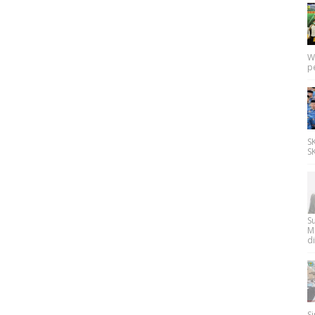
W
p
SK
SK
Su
M
di
Si