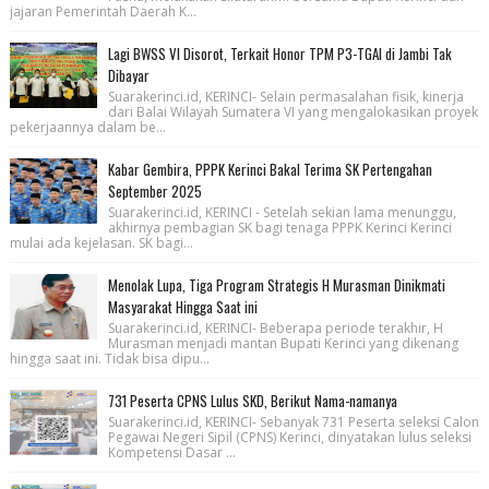
jajaran Pemerintah Daerah K...
Lagi BWSS VI Disorot, Terkait Honor TPM P3-TGAI di Jambi Tak
Dibayar
Suarakerinci.id, KERINCI- Selain permasalahan fisik, kinerja
dari Balai Wilayah Sumatera VI yang mengalokasikan proyek
pekerjaannya dalam be...
Kabar Gembira, PPPK Kerinci Bakal Terima SK Pertengahan
September 2025
Suarakerinci.id, KERINCI - Setelah sekian lama menunggu,
akhirnya pembagian SK bagi tenaga PPPK Kerinci Kerinci
mulai ada kejelasan. SK bagi...
Menolak Lupa, Tiga Program Strategis H Murasman Dinikmati
Masyarakat Hingga Saat ini
Suarakerinci.id, KERINCI- Beberapa periode terakhir, H
Murasman menjadi mantan Bupati Kerinci yang dikenang
hingga saat ini. Tidak bisa dipu...
731 Peserta CPNS Lulus SKD, Berikut Nama-namanya
Suarakerinci.id, KERINCI- Sebanyak 731 Peserta seleksi Calon
Pegawai Negeri Sipil (CPNS) Kerinci, dinyatakan lulus seleksi
Kompetensi Dasar ...