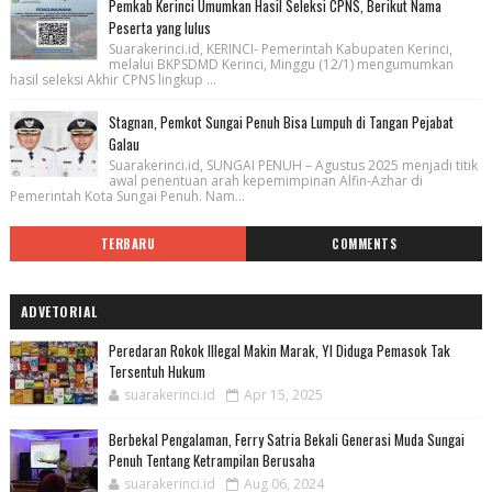
Pemkab Kerinci Umumkan Hasil Seleksi CPNS, Berikut Nama
Peserta yang lulus
Suarakerinci.id, KERINCI- Pemerintah Kabupaten Kerinci,
melalui BKPSDMD Kerinci, Minggu (12/1) mengumumkan
hasil seleksi Akhir CPNS lingkup ...
Stagnan, Pemkot Sungai Penuh Bisa Lumpuh di Tangan Pejabat
Galau
Suarakerinci.id, SUNGAI PENUH – Agustus 2025 menjadi titik
awal penentuan arah kepemimpinan Alfin-Azhar di
Pemerintah Kota Sungai Penuh. Nam...
TERBARU
COMMENTS
ADVETORIAL
Peredaran Rokok Illegal Makin Marak, YI Diduga Pemasok Tak
Tersentuh Hukum
suarakerinci.id
Apr 15, 2025
Berbekal Pengalaman, Ferry Satria Bekali Generasi Muda Sungai
Penuh Tentang Ketrampilan Berusaha
suarakerinci.id
Aug 06, 2024