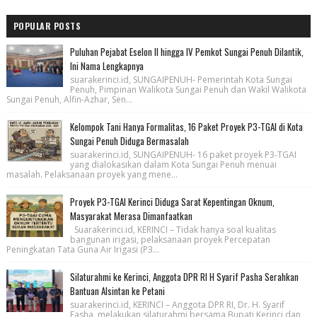
POPULAR POSTS
Puluhan Pejabat Eselon II hingga IV Pemkot Sungai Penuh Dilantik,
Ini Nama Lengkapnya
suarakerinci.id, SUNGAIPENUH- Pemerintah Kota Sungai
Penuh, Pimpinan Walikota Sungai Penuh dan Wakil Walikota
Sungai Penuh, Alfin-Azhar, Sen...
Kelompok Tani Hanya Formalitas, 16 Paket Proyek P3-TGAI di Kota
Sungai Penuh Diduga Bermasalah
suarakerinci.id, SUNGAIPENUH- 16 paket proyek P3-TGAI
yang dialokasikan dalam Kota Sungai Penuh menuai
masalah. Pelaksanaan proyek yang mene...
Proyek P3-TGAI Kerinci Diduga Sarat Kepentingan Oknum,
Masyarakat Merasa Dimanfaatkan
Suarakerinci.id, KERINCI – Tidak hanya soal kualitas
bangunan irigasi, pelaksanaan proyek Percepatan
Peningkatan Tata Guna Air Irigasi (P3...
Silaturahmi ke Kerinci, Anggota DPR RI H Syarif Pasha Serahkan
Bantuan Alsintan ke Petani
suarakerinci.id, KERINCI – Anggota DPR RI, Dr. H. Syarif
Fasha, melakukan silaturahmi bersama Bupati Kerinci dan