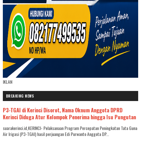
IKLAN
BREAKING NEWS
P3-TGAI di Kerinci Disorot, Nama Oknum Anggota DPRD
Kerinci Diduga Atur Kelompok Penerima hingga Isu Pungutan
suarakerinci.id,KERINCI- Pelaksanaan Program Percepatan Peningkatan Tata Guna
Air Irigasi (P3-TGAI) hasil perjuangan Edi Purwanto Anggota DP...