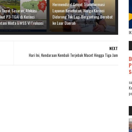
Hermendizal Genjot Transformasi
 Tepat Sasaran, Alokasi
Layanan Kesehatan, Warga Kerinci
ket P3-TGAI di Kerinci
Didorong Tak Lagi Bergantung Berobat
etani Minta BWSS VI Evaluasi
ke Luar Daerah
I
NEXT
Hari Ini, Kendaraan Kembali Terjebak Macet Hingga Tiga Jam
D
P
S
su
K
pe