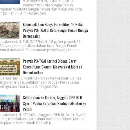
suarakerinci.id, SUNGAIPENUH-
Pemerintah Kota Sungai Penuh,
impinan Walikota Sungai Penuh dan Wakil Walikota
ngai Penuh, Alfin-Azhar, Sen...
Kelompok Tani Hanya Formalitas, 16 Paket
Proyek P3-TGAI di Kota Sungai Penuh Diduga
Bermasalah
uarakerinci.id, SUNGAIPENUH- 16 paket proyek P3-
GAI yang dialokasikan dalam Kota Sungai Penuh
enuai masalah. Pelaksanaan proyek yang mene...
Proyek P3-TGAI Kerinci Diduga Sarat
Kepentingan Oknum, Masyarakat Merasa
Dimanfaatkan
arakerinci.id, KERINCI – Tidak hanya soal kualitas
angunan irigasi, pelaksanaan proyek Percepatan
ningkatan Tata Guna Air Irigasi (P3...
Silaturahmi ke Kerinci, Anggota DPR RI H
Syarif Pasha Serahkan Bantuan Alsintan ke
Petani
arakerinci.id, KERINCI – Anggota DPR RI, Dr. H. Syarif
asha, melakukan silaturahmi bersama Bupati Kerinci
an jajaran Pemerintah Daerah K...