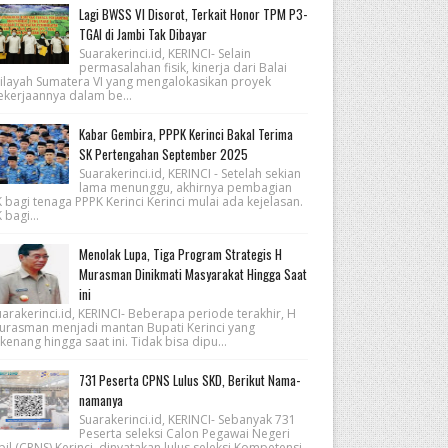
Lagi BWSS VI Disorot, Terkait Honor TPM P3-
TGAI di Jambi Tak Dibayar
Suarakerinci.id, KERINCI- Selain
permasalahan fisik, kinerja dari Balai
ilayah Sumatera VI yang mengalokasikan proyek
ekerjaannya dalam be...
Kabar Gembira, PPPK Kerinci Bakal Terima
SK Pertengahan September 2025
Suarakerinci.id, KERINCI - Setelah sekian
lama menunggu, akhirnya pembagian
 bagi tenaga PPPK Kerinci Kerinci mulai ada kejelasan.
 bagi...
Menolak Lupa, Tiga Program Strategis H
Murasman Dinikmati Masyarakat Hingga Saat
ini
arakerinci.id, KERINCI- Beberapa periode terakhir, H
urasman menjadi mantan Bupati Kerinci yang
kenang hingga saat ini. Tidak bisa dipu...
731 Peserta CPNS Lulus SKD, Berikut Nama-
namanya
Suarakerinci.id, KERINCI- Sebanyak 731
Peserta seleksi Calon Pegawai Negeri
pil (CPNS) Kerinci, dinyatakan lulus seleksi Kompetensi