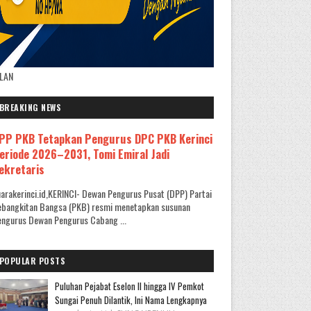
KLAN
BREAKING NEWS
PP PKB Tetapkan Pengurus DPC PKB Kerinci
eriode 2026–2031, Tomi Emiral Jadi
ekretaris
arakerinci.id,KERINCI- Dewan Pengurus Pusat (DPP) Partai
ebangkitan Bangsa (PKB) resmi menetapkan susunan
ngurus Dewan Pengurus Cabang ...
POPULAR POSTS
Puluhan Pejabat Eselon II hingga IV Pemkot
Sungai Penuh Dilantik, Ini Nama Lengkapnya