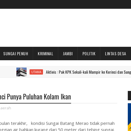
SUNGAI PENUH
KRIMINAL
JAMBI
POLITIK
LINTAS DESA
Aktivis : Pak KPK Sekali-kali Mampir ke Kerinci dan Sungai Penuh Don
UTAMA
inci Punya Puluhan Kolam Ikan
aerah
ulan terakhir, kondisi Sungai Batang Merao tidak pernah
nggian air bahkan kurang dari 50 meter dari tebing sungai.