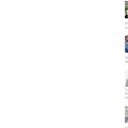
W
p
SK
SK
Su
M
di
Si