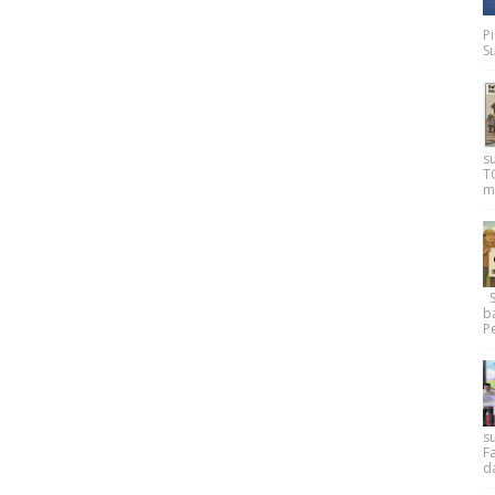
P
Su
s
T
m
Su
b
Pe
su
F
d