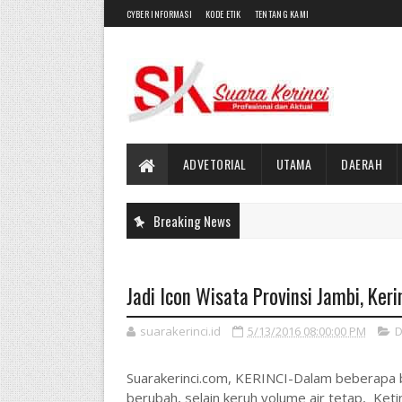
CYBER INFORMASI
KODE ETIK
TENTANG KAMI
ADVETORIAL
UTAMA
DAERAH
Breaking News
Jadi Icon Wisata Provinsi Jambi, Ker
suarakerinci.id
5/13/2016 08:00:00 PM
D
Suarakerinci.com, KERINCI-Dalam beberapa b
berubah, selain keruh volume air tetap, Keti