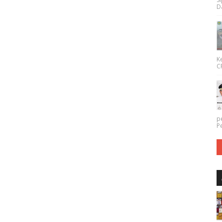
Da
K
CP
p
P