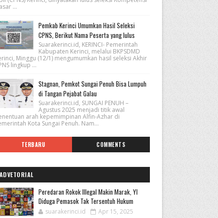
sar ...
Pemkab Kerinci Umumkan Hasil Seleksi
CPNS, Berikut Nama Peserta yang lulus
Suarakerinci.id, KERINCI- Pemerintah
Kabupaten Kerinci, melalui BKPSDMD
erinci, Minggu (12/1) mengumumkan hasil seleksi Akhir
NS lingkup ...
Stagnan, Pemkot Sungai Penuh Bisa Lumpuh
di Tangan Pejabat Galau
Suarakerinci.id, SUNGAI PENUH –
Agustus 2025 menjadi titik awal
enentuan arah kepemimpinan Alfin-Azhar di
emerintah Kota Sungai Penuh. Nam...
TERBARU
COMMENTS
ADVETORIAL
Peredaran Rokok Illegal Makin Marak, YI
Diduga Pemasok Tak Tersentuh Hukum
suarakerinci.id
Apr 15, 2025