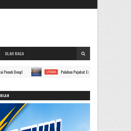
OLAH RAGA
g!
Puluhan Pejabat Eselon II hingga IV Pemkot Sungai Penuh Di
UTAMA
IKLAN