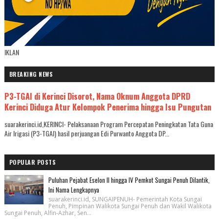
IKLAN
BREAKING NEWS
P3-TGAI di Kerinci Disorot, Nama Oknum Anggota DPRD
Kerinci Diduga Atur Kelompok Penerima hingga Isu Pungutan
suarakerinci.id,KERINCI- Pelaksanaan Program Percepatan Peningkatan Tata Guna
Air Irigasi (P3-TGAI) hasil perjuangan Edi Purwanto Anggota DP...
POPULAR POSTS
Puluhan Pejabat Eselon II hingga IV Pemkot Sungai Penuh Dilantik,
Ini Nama Lengkapnya
suarakerinci.id, SUNGAIPENUH- Pemerintah Kota Sungai
Penuh, Pimpinan Walikota Sungai Penuh dan Wakil Walikota
Sungai Penuh, Alfin-Azhar, Sen...