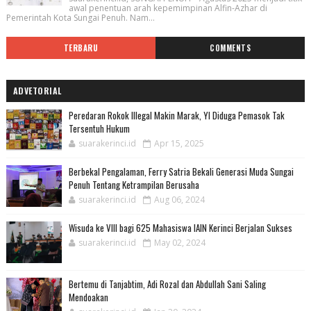
awal penentuan arah kepemimpinan Alfin-Azhar di
Pemerintah Kota Sungai Penuh. Nam...
TERBARU
COMMENTS
ADVETORIAL
Peredaran Rokok Illegal Makin Marak, YI Diduga Pemasok Tak
Tersentuh Hukum
suarakerinci.id
Apr 15, 2025
Berbekal Pengalaman, Ferry Satria Bekali Generasi Muda Sungai
Penuh Tentang Ketrampilan Berusaha
suarakerinci.id
Aug 06, 2024
Wisuda ke VIII bagi 625 Mahasiswa IAIN Kerinci Berjalan Sukses
suarakerinci.id
May 02, 2024
Bertemu di Tanjabtim, Adi Rozal dan Abdullah Sani Saling
Mendoakan