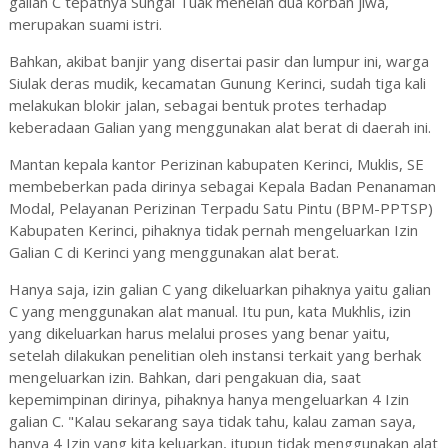
galian C tepatnya Sungai Tuak menelan dua korban jiwa,
merupakan suami istri.
Bahkan, akibat banjir yang disertai pasir dan lumpur ini, warga
Siulak deras mudik, kecamatan Gunung Kerinci, sudah tiga kali
melakukan blokir jalan, sebagai bentuk protes terhadap
keberadaan Galian yang menggunakan alat berat di daerah ini.
Mantan kepala kantor Perizinan kabupaten Kerinci, Muklis, SE
membeberkan pada dirinya sebagai Kepala Badan Penanaman
Modal, Pelayanan Perizinan Terpadu Satu Pintu (BPM-PPTSP)
Kabupaten Kerinci, pihaknya tidak pernah mengeluarkan Izin
Galian C di Kerinci yang menggunakan alat berat.
Hanya saja, izin galian C yang dikeluarkan pihaknya yaitu galian
C yang menggunakan alat manual. Itu pun, kata Mukhlis, izin
yang dikeluarkan harus melalui proses yang benar yaitu,
setelah dilakukan penelitian oleh instansi terkait yang berhak
mengeluarkan izin. Bahkan, dari pengakuan dia, saat
kepemimpinan dirinya, pihaknya hanya mengeluarkan 4 Izin
galian C. "Kalau sekarang saya tidak tahu, kalau zaman saya,
hanya 4 Izin yang kita keluarkan, itupun tidak menggunakan alat