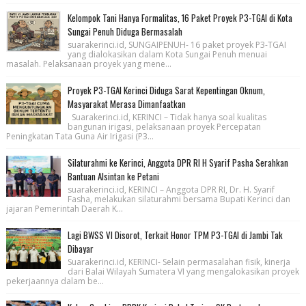
Kelompok Tani Hanya Formalitas, 16 Paket Proyek P3-TGAI di Kota
Sungai Penuh Diduga Bermasalah
suarakerinci.id, SUNGAIPENUH- 16 paket proyek P3-TGAI
yang dialokasikan dalam Kota Sungai Penuh menuai
masalah. Pelaksanaan proyek yang mene...
Proyek P3-TGAI Kerinci Diduga Sarat Kepentingan Oknum,
Masyarakat Merasa Dimanfaatkan
Suarakerinci.id, KERINCI – Tidak hanya soal kualitas
bangunan irigasi, pelaksanaan proyek Percepatan
Peningkatan Tata Guna Air Irigasi (P3...
Silaturahmi ke Kerinci, Anggota DPR RI H Syarif Pasha Serahkan
Bantuan Alsintan ke Petani
suarakerinci.id, KERINCI – Anggota DPR RI, Dr. H. Syarif
Fasha, melakukan silaturahmi bersama Bupati Kerinci dan
jajaran Pemerintah Daerah K...
Lagi BWSS VI Disorot, Terkait Honor TPM P3-TGAI di Jambi Tak
Dibayar
Suarakerinci.id, KERINCI- Selain permasalahan fisik, kinerja
dari Balai Wilayah Sumatera VI yang mengalokasikan proyek
pekerjaannya dalam be...