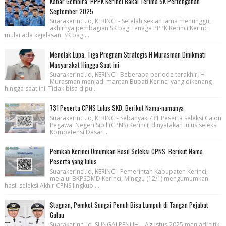
Kabar Gembira, PPPK Kerinci Bakal Terima SK Pertengahan
September 2025
Suarakerinci.id, KERINCI - Setelah sekian lama menunggu,
akhirnya pembagian SK bagi tenaga PPPK Kerinci Kerinci
mulai ada kejelasan. SK bagi...
Menolak Lupa, Tiga Program Strategis H Murasman Dinikmati
Masyarakat Hingga Saat ini
Suarakerinci.id, KERINCI- Beberapa periode terakhir, H
Murasman menjadi mantan Bupati Kerinci yang dikenang
hingga saat ini. Tidak bisa dipu...
731 Peserta CPNS Lulus SKD, Berikut Nama-namanya
Suarakerinci.id, KERINCI- Sebanyak 731 Peserta seleksi Calon
Pegawai Negeri Sipil (CPNS) Kerinci, dinyatakan lulus seleksi
Kompetensi Dasar ...
Pemkab Kerinci Umumkan Hasil Seleksi CPNS, Berikut Nama
Peserta yang lulus
Suarakerinci.id, KERINCI- Pemerintah Kabupaten Kerinci,
melalui BKPSDMD Kerinci, Minggu (12/1) mengumumkan
hasil seleksi Akhir CPNS lingkup ...
Stagnan, Pemkot Sungai Penuh Bisa Lumpuh di Tangan Pejabat
Galau
Suarakerinci.id, SUNGAI PENUH – Agustus 2025 menjadi titik