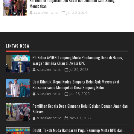
Bertemu di Tanjabtim, Adi Rozal dan Abdullah Sani Saling
Mendoakan
suarakerinci.id
Jan 20, 2024
LINTAS DESA
Plt Ketua APDESI Lampung Minta Pendamping Desa di Hapus,
Warga : Gimana Kalau di Awasi KPK
suarakerinci.id
Jul 26, 2023
Usai Dilantik, Repal Kades Simpang Belui Ajak Masyarakat
Bersama-sama Memajukan Desa Simpang Belui
suarakerinci.id
Jan 26, 2023
Pemilihan Kepala Desa Simpang Belui Bejalan Dengan Aman dan
Sukses
suarakerinci.id
Nov 07, 2022
Daufit, Tokoh Muda Hamparan Pugu Semurup Minta BPD dan