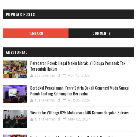
POPULAR POSTS
TERBARU
COMMENTS
ADVETORIAL
Peredaran Rokok Illegal Makin Marak, YI Diduga Pemasok Tak
Tersentuh Hukum
suarakerinci.id
Apr 15, 2025
Berbekal Pengalaman, Ferry Satria Bekali Generasi Muda Sungai
Penuh Tentang Ketrampilan Berusaha
suarakerinci.id
Aug 06, 2024
Wisuda ke VIII bagi 625 Mahasiswa IAIN Kerinci Berjalan Sukses
suarakerinci.id
May 02, 2024