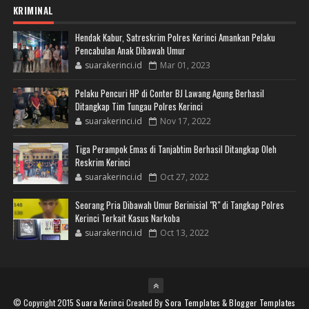
KRIMINAL
Hendak Kabur, Satreskrim Polres Kerinci Amankan Pelaku
Pencabulan Anak Dibawah Umur
suarakerinci.id
Mar 01, 2023
Pelaku Pencuri HP di Conter BJ Lawang Agung Berhasil
Ditangkap Tim Tungau Polres Kerinci
suarakerinci.id
Nov 17, 2022
Tiga Perampok Emas di Tanjabtim Berhasil Ditangkap Oleh
Reskrim Kerinci
suarakerinci.id
Oct 27, 2022
Seorang Pria Dibawah Umur Berinisial "R" di Tangkap Polres
Kerinci Terkait Kasus Narkoba
suarakerinci.id
Oct 13, 2022
© Copyright 2015
Suara Kerinci
Created By
Sora Templates
&
Blogger Templates