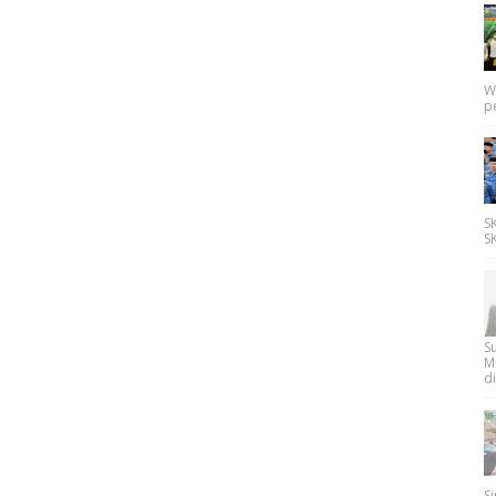
W
p
SK
SK
Su
M
di
Si