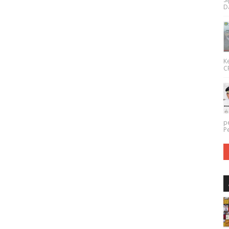
Da
K
CP
p
P