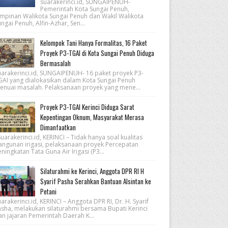
suarakerinci.id, SUNGAIPENUH-
Pemerintah Kota Sungai Penuh,
impinan Walikota Sungai Penuh dan Wakil Walikota
ngai Penuh, Alfin-Azhar, Sen...
Kelompok Tani Hanya Formalitas, 16 Paket
Proyek P3-TGAI di Kota Sungai Penuh Diduga
Bermasalah
uarakerinci.id, SUNGAIPENUH- 16 paket proyek P3-
GAI yang dialokasikan dalam Kota Sungai Penuh
enuai masalah. Pelaksanaan proyek yang mene...
Proyek P3-TGAI Kerinci Diduga Sarat
Kepentingan Oknum, Masyarakat Merasa
Dimanfaatkan
arakerinci.id, KERINCI – Tidak hanya soal kualitas
angunan irigasi, pelaksanaan proyek Percepatan
ningkatan Tata Guna Air Irigasi (P3...
Silaturahmi ke Kerinci, Anggota DPR RI H
Syarif Pasha Serahkan Bantuan Alsintan ke
Petani
arakerinci.id, KERINCI – Anggota DPR RI, Dr. H. Syarif
asha, melakukan silaturahmi bersama Bupati Kerinci
an jajaran Pemerintah Daerah K...