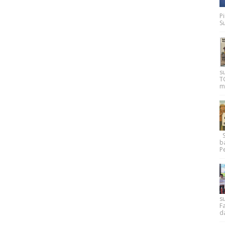
P
Su
s
T
m
Su
b
Pe
su
F
d