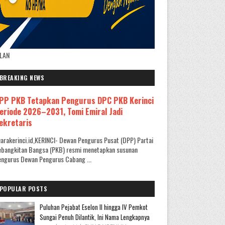
KLAN
BREAKING NEWS
PP PKB Tetapkan Pengurus DPC PKB Kerinci
eriode 2026–2031, Tomi Emiral Jadi
ekretaris
arakerinci.id,KERINCI- Dewan Pengurus Pusat (DPP) Partai
ebangkitan Bangsa (PKB) resmi menetapkan susunan
ngurus Dewan Pengurus Cabang ...
POPULAR POSTS
Puluhan Pejabat Eselon II hingga IV Pemkot
Sungai Penuh Dilantik, Ini Nama Lengkapnya