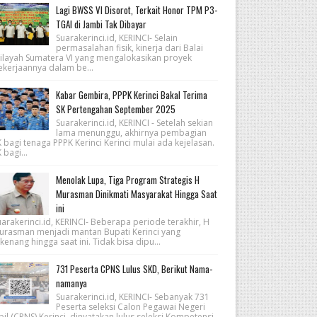
Lagi BWSS VI Disorot, Terkait Honor TPM P3-
TGAI di Jambi Tak Dibayar
Suarakerinci.id, KERINCI- Selain
permasalahan fisik, kinerja dari Balai
ilayah Sumatera VI yang mengalokasikan proyek
ekerjaannya dalam be...
Kabar Gembira, PPPK Kerinci Bakal Terima
SK Pertengahan September 2025
Suarakerinci.id, KERINCI - Setelah sekian
lama menunggu, akhirnya pembagian
 bagi tenaga PPPK Kerinci Kerinci mulai ada kejelasan.
 bagi...
Menolak Lupa, Tiga Program Strategis H
Murasman Dinikmati Masyarakat Hingga Saat
ini
arakerinci.id, KERINCI- Beberapa periode terakhir, H
urasman menjadi mantan Bupati Kerinci yang
kenang hingga saat ini. Tidak bisa dipu...
731 Peserta CPNS Lulus SKD, Berikut Nama-
namanya
Suarakerinci.id, KERINCI- Sebanyak 731
Peserta seleksi Calon Pegawai Negeri
pil (CPNS) Kerinci, dinyatakan lulus seleksi Kompetensi