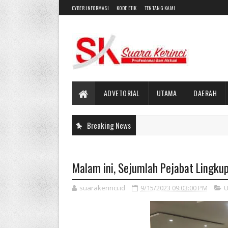
CYBER INFORMASI
KODE ETIK
TENTANG KAMI
ADVETORIAL
UTAMA
DAERAH
Breaking News
Malam ini, Sejumlah Pejabat Lingkup
suarakerinci.id
9/15/2023 09:03:00 PM
U