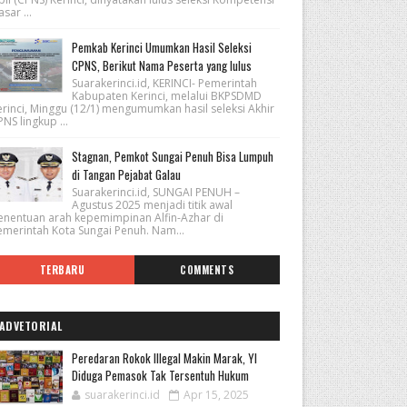
sar ...
Pemkab Kerinci Umumkan Hasil Seleksi
CPNS, Berikut Nama Peserta yang lulus
Suarakerinci.id, KERINCI- Pemerintah
Kabupaten Kerinci, melalui BKPSDMD
erinci, Minggu (12/1) mengumumkan hasil seleksi Akhir
NS lingkup ...
Stagnan, Pemkot Sungai Penuh Bisa Lumpuh
di Tangan Pejabat Galau
Suarakerinci.id, SUNGAI PENUH –
Agustus 2025 menjadi titik awal
enentuan arah kepemimpinan Alfin-Azhar di
emerintah Kota Sungai Penuh. Nam...
TERBARU
COMMENTS
ADVETORIAL
Peredaran Rokok Illegal Makin Marak, YI
Diduga Pemasok Tak Tersentuh Hukum
suarakerinci.id
Apr 15, 2025