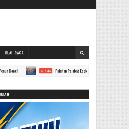
OLAH RAGA
Puluhan Pejabat Eselon II hingga IV Pemkot Sungai Penuh Dilan
UTAMA
IKLAN