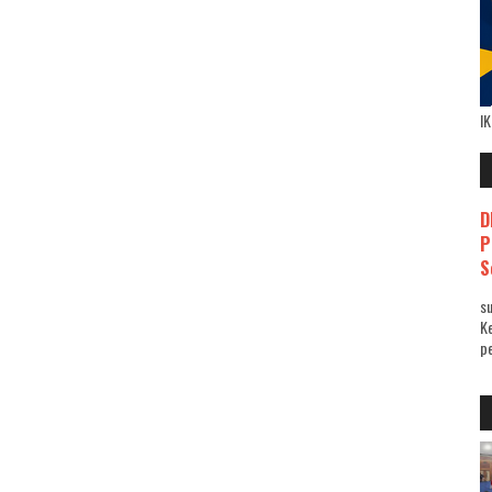
I
D
P
S
su
K
pe