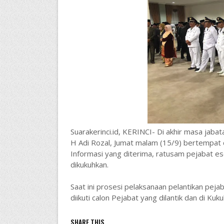
Suarakerinci.id, KERINCI- Di akhir masa jaba
H Adi Rozal, Jumat malam (15/9) bertempat di
Informasi yang diterima, ratusam pejabat esel
dikukuhkan.
Saat ini prosesi pelaksanaan pelantikan peja
diikuti calon Pejabat yang dilantik dan di Kuk
SHARE THIS