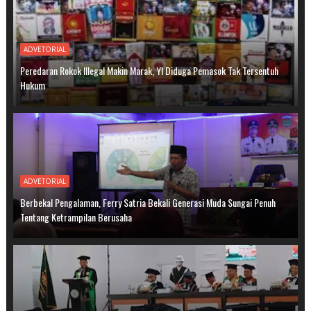
ADVETORIAL
Peredaran Rokok Illegal Makin Marak, YI Diduga Pemasok Tak Tersentuh
Hukum
ADVETORIAL
Berbekal Pengalaman, Ferry Satria Bekali Generasi Muda Sungai Penuh
Tentang Ketrampilan Berusaha