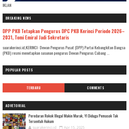
IKLAN
BREAKING NEWS
DPP PKB Tetapkan Pengurus DPC PKB Kerinci Periode 2026–
2031, Tomi Emiral Jadi Sekretaris
suarakerinci.id,KERINCI- Dewan Pengurus Pusat (DPP) Partai Kebangkitan Bangsa
(PKB) resmi menetapkan susunan pengurus Dewan Pengurus Cabang ...
POPULAR POSTS
TERBARU
COMMENTS
ADVETORIAL
Peredaran Rokok Illegal Makin Marak, YI Diduga Pemasok Tak
Tersentuh Hukum
suarakerinci.id
Apr 15, 2025