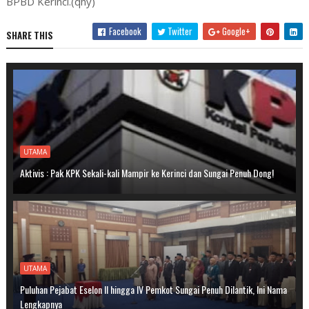
BPBD Kerinci.(qhy)
Facebook
Twitter
Google+
SHARE THIS
UTAMA
Aktivis : Pak KPK Sekali-kali Mampir ke Kerinci dan Sungai Penuh Dong!
UTAMA
Puluhan Pejabat Eselon II hingga IV Pemkot Sungai Penuh Dilantik, Ini Nama
Lengkapnya