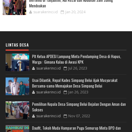
Bertemu di Tanjabtim, Adi Rozal dan Abdullah Sani Saling
Mendoakan
suarakerinci.id
Jan 20, 2024
LINTAS DESA
Plt Ketua APDESI Lampung Minta Pendamping Desa di Hapus,
Warga : Gimana Kalau di Awasi KPK
suarakerinci.id
Jul 26, 2023
Usai Dilantik, Repal Kades Simpang Belui Ajak Masyarakat
Bersama-sama Memajukan Desa Simpang Belui
suarakerinci.id
Jan 26, 2023
Pemilihan Kepala Desa Simpang Belui Bejalan Dengan Aman dan
Sukses
suarakerinci.id
Nov 07, 2022
Daufit, Tokoh Muda Hamparan Pugu Semurup Minta BPD dan