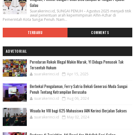
Galau
Suarakerinci.id, SUNGAI PENUH – Agustus 2025 menjadi titik
awal penentuan arah kepemimpinan Alfin-Azhar di
Pemerintah Kota Sungai Penuh. Nam...
TERBARU
COMMENTS
ADVETORIAL
Peredaran Rokok Illegal Makin Marak, YI Diduga Pemasok Tak
Tersentuh Hukum
suarakerinci.id
Apr 15, 2025
Berbekal Pengalaman, Ferry Satria Bekali Generasi Muda Sungai
Penuh Tentang Ketrampilan Berusaha
suarakerinci.id
Aug 06, 2024
Wisuda ke VIII bagi 625 Mahasiswa IAIN Kerinci Berjalan Sukses
suarakerinci.id
May 02, 2024