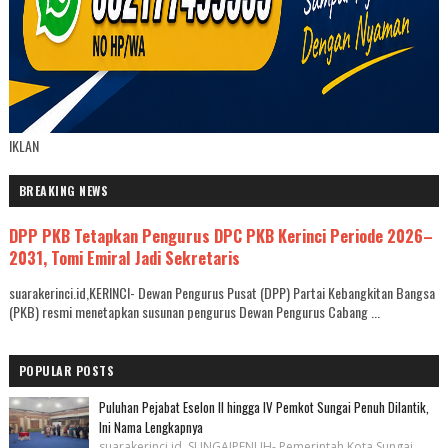
IKLAN
BREAKING NEWS
DPP PKB Tetapkan Pengurus DPC PKB Kerinci Periode 2026–
2031, Tomi Emiral Jadi Sekretaris
suarakerinci.id,KERINCI- Dewan Pengurus Pusat (DPP) Partai Kebangkitan Bangsa
(PKB) resmi menetapkan susunan pengurus Dewan Pengurus Cabang ...
POPULAR POSTS
Puluhan Pejabat Eselon II hingga IV Pemkot Sungai Penuh Dilantik,
Ini Nama Lengkapnya
suarakerinci.id, SUNGAIPENUH- Pemerintah Kota Sungai