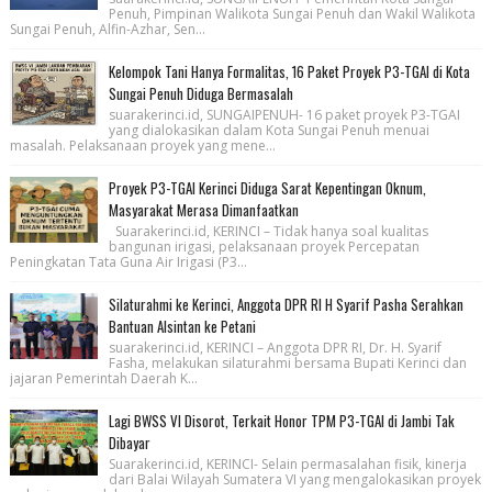
Penuh, Pimpinan Walikota Sungai Penuh dan Wakil Walikota
Sungai Penuh, Alfin-Azhar, Sen...
Kelompok Tani Hanya Formalitas, 16 Paket Proyek P3-TGAI di Kota
Sungai Penuh Diduga Bermasalah
suarakerinci.id, SUNGAIPENUH- 16 paket proyek P3-TGAI
yang dialokasikan dalam Kota Sungai Penuh menuai
masalah. Pelaksanaan proyek yang mene...
Proyek P3-TGAI Kerinci Diduga Sarat Kepentingan Oknum,
Masyarakat Merasa Dimanfaatkan
Suarakerinci.id, KERINCI – Tidak hanya soal kualitas
bangunan irigasi, pelaksanaan proyek Percepatan
Peningkatan Tata Guna Air Irigasi (P3...
Silaturahmi ke Kerinci, Anggota DPR RI H Syarif Pasha Serahkan
Bantuan Alsintan ke Petani
suarakerinci.id, KERINCI – Anggota DPR RI, Dr. H. Syarif
Fasha, melakukan silaturahmi bersama Bupati Kerinci dan
jajaran Pemerintah Daerah K...
Lagi BWSS VI Disorot, Terkait Honor TPM P3-TGAI di Jambi Tak
Dibayar
Suarakerinci.id, KERINCI- Selain permasalahan fisik, kinerja
dari Balai Wilayah Sumatera VI yang mengalokasikan proyek