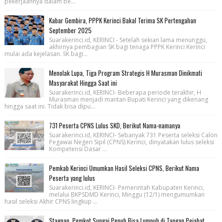
pekerjaannya dalam be...
Kabar Gembira, PPPK Kerinci Bakal Terima SK Pertengahan
September 2025
Suarakerinci.id, KERINCI - Setelah sekian lama menunggu,
akhirnya pembagian SK bagi tenaga PPPK Kerinci Kerinci
mulai ada kejelasan. SK bagi...
Menolak Lupa, Tiga Program Strategis H Murasman Dinikmati
Masyarakat Hingga Saat ini
Suarakerinci.id, KERINCI- Beberapa periode terakhir, H
Murasman menjadi mantan Bupati Kerinci yang dikenang
hingga saat ini. Tidak bisa dipu...
731 Peserta CPNS Lulus SKD, Berikut Nama-namanya
Suarakerinci.id, KERINCI- Sebanyak 731 Peserta seleksi Calon
Pegawai Negeri Sipil (CPNS) Kerinci, dinyatakan lulus seleksi
Kompetensi Dasar ...
Pemkab Kerinci Umumkan Hasil Seleksi CPNS, Berikut Nama
Peserta yang lulus
Suarakerinci.id, KERINCI- Pemerintah Kabupaten Kerinci,
melalui BKPSDMD Kerinci, Minggu (12/1) mengumumkan
hasil seleksi Akhir CPNS lingkup ...
Stagnan, Pemkot Sungai Penuh Bisa Lumpuh di Tangan Pejabat