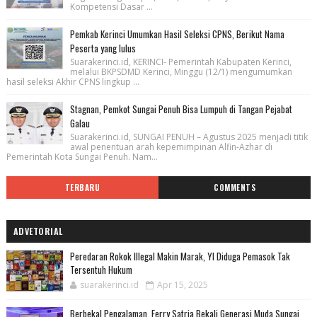
Kompetensi Dasar ...
Pemkab Kerinci Umumkan Hasil Seleksi CPNS, Berikut Nama
Peserta yang lulus
Suarakerinci.id, KERINCI- Pemerintah Kabupaten Kerinci,
melalui BKPSDMD Kerinci, Minggu (12/1) mengumumkan
hasil seleksi Akhir CPNS lingkup ...
Stagnan, Pemkot Sungai Penuh Bisa Lumpuh di Tangan Pejabat
Galau
Suarakerinci.id, SUNGAI PENUH – Agustus 2025 menjadi titik
awal penentuan arah kepemimpinan Alfin-Azhar di
Pemerintah Kota Sungai Penuh. Nam...
TERBARU
COMMENTS
ADVETORIAL
Peredaran Rokok Illegal Makin Marak, YI Diduga Pemasok Tak
Tersentuh Hukum
suarakerinci.id
Apr 15, 2025
Berbekal Pengalaman, Ferry Satria Bekali Generasi Muda Sungai