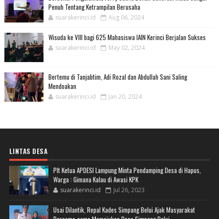
Penuh Tentang Ketrampilan Berusaha
suarakerinci.id
Aug 06, 2024
Wisuda ke VIII bagi 625 Mahasiswa IAIN Kerinci Berjalan Sukses
suarakerinci.id
May 02, 2024
Bertemu di Tanjabtim, Adi Rozal dan Abdullah Sani Saling
Mendoakan
suarakerinci.id
Jan 20, 2024
LINTAS DESA
Plt Ketua APDESI Lampung Minta Pendamping Desa di Hapus,
Warga : Gimana Kalau di Awasi KPK
suarakerinci.id
Jul 26, 2023
Usai Dilantik, Repal Kades Simpang Belui Ajak Masyarakat