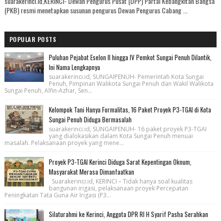
suarakerinci.id,KERINCI- Dewan Pengurus Pusat (DPP) Partai Kebangkitan Bangsa
(PKB) resmi menetapkan susunan pengurus Dewan Pengurus Cabang ...
POPULAR POSTS
Puluhan Pejabat Eselon II hingga IV Pemkot Sungai Penuh Dilantik,
Ini Nama Lengkapnya
suarakerinci.id, SUNGAIPENUH- Pemerintah Kota Sungai
Penuh, Pimpinan Walikota Sungai Penuh dan Wakil Walikota
Sungai Penuh, Alfin-Azhar, Sen...
Kelompok Tani Hanya Formalitas, 16 Paket Proyek P3-TGAI di Kota
Sungai Penuh Diduga Bermasalah
suarakerinci.id, SUNGAIPENUH- 16 paket proyek P3-TGAI
yang dialokasikan dalam Kota Sungai Penuh menuai
masalah. Pelaksanaan proyek yang mene...
Proyek P3-TGAI Kerinci Diduga Sarat Kepentingan Oknum,
Masyarakat Merasa Dimanfaatkan
Suarakerinci.id, KERINCI – Tidak hanya soal kualitas
bangunan irigasi, pelaksanaan proyek Percepatan
Peningkatan Tata Guna Air Irigasi (P3...
Silaturahmi ke Kerinci, Anggota DPR RI H Syarif Pasha Serahkan