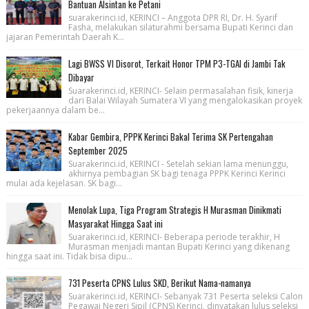
Bantuan Alsintan ke Petani
suarakerinci.id, KERINCI – Anggota DPR RI, Dr. H. Syarif
Fasha, melakukan silaturahmi bersama Bupati Kerinci dan
jajaran Pemerintah Daerah K...
Lagi BWSS VI Disorot, Terkait Honor TPM P3-TGAI di Jambi Tak
Dibayar
Suarakerinci.id, KERINCI- Selain permasalahan fisik, kinerja
dari Balai Wilayah Sumatera VI yang mengalokasikan proyek
pekerjaannya dalam be...
Kabar Gembira, PPPK Kerinci Bakal Terima SK Pertengahan
September 2025
Suarakerinci.id, KERINCI - Setelah sekian lama menunggu,
akhirnya pembagian SK bagi tenaga PPPK Kerinci Kerinci
mulai ada kejelasan. SK bagi...
Menolak Lupa, Tiga Program Strategis H Murasman Dinikmati
Masyarakat Hingga Saat ini
Suarakerinci.id, KERINCI- Beberapa periode terakhir, H
Murasman menjadi mantan Bupati Kerinci yang dikenang
hingga saat ini. Tidak bisa dipu...
731 Peserta CPNS Lulus SKD, Berikut Nama-namanya
Suarakerinci.id, KERINCI- Sebanyak 731 Peserta seleksi Calon
Pegawai Negeri Sipil (CPNS) Kerinci, dinyatakan lulus seleksi