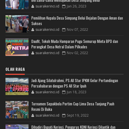
Bersama-sama Memajukan Desa Simpang Belui
suarakerinci.id
Jan 26, 2023
Pemilihan Kepala Desa Simpang Belui Bejalan Dengan Aman dan
Sukses
suarakerinci.id
Nov 07, 2022
Daufit, Tokoh Muda Hamparan Pugu Semurup Minta BPD dan
Perangkat Desa Netral Dalam Pilkades
suarakerinci.id
Nov 02, 2022
OLAH RAGA
Jadi Ajang Silatulrahmi, PS All Star IPKM Gelar Pertandingan
Persahabaran dengan PS All Star Ipuh
suarakerinci.id
Jun 18, 2023
Turnamen Sepakbola Portim Cup Lima Desa Tanjung Pauh
Resmi Di Buka
suarakerinci.id
Sept 19, 2022
Dihadiri Bupati Kerinci, Pengurus KONI Kerinci Dilantik dan