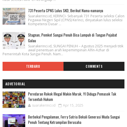
731 Peserta CPNS Lulus SKD, Berikut Nama-namanya
Suarakerinci.id, KERINCI- Sebanyak 731 Peserta seleksi Calon
Pegawai Negeri Sipil (CPNS) Kerinci, dinyatakan lulus seleksi
Kompetensi Dasar ...
Stagnan, Pemkot Sungai Penuh Bisa Lumpuh di Tangan Pejabat
Galau
Suarakerinci.id, SUNGAI PENUH – Agustus 2025 menjadi titik
awal penentuan arah kepemimpinan Alfin-Azhar di
Pemerintah Kota Sungai Penuh. Nam...
TERBARU
COMMENTS
ADVETORIAL
Peredaran Rokok Illegal Makin Marak, YI Diduga Pemasok Tak
Tersentuh Hukum
suarakerinci.id
Apr 15, 2025
Berbekal Pengalaman, Ferry Satria Bekali Generasi Muda Sungai
Penuh Tentang Ketrampilan Berusaha