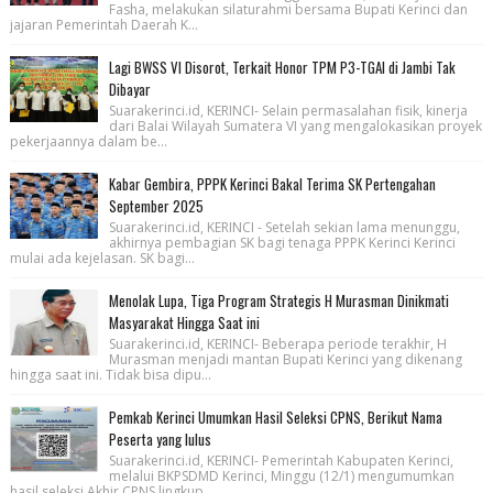
Fasha, melakukan silaturahmi bersama Bupati Kerinci dan
jajaran Pemerintah Daerah K...
Lagi BWSS VI Disorot, Terkait Honor TPM P3-TGAI di Jambi Tak
Dibayar
Suarakerinci.id, KERINCI- Selain permasalahan fisik, kinerja
dari Balai Wilayah Sumatera VI yang mengalokasikan proyek
pekerjaannya dalam be...
Kabar Gembira, PPPK Kerinci Bakal Terima SK Pertengahan
September 2025
Suarakerinci.id, KERINCI - Setelah sekian lama menunggu,
akhirnya pembagian SK bagi tenaga PPPK Kerinci Kerinci
mulai ada kejelasan. SK bagi...
Menolak Lupa, Tiga Program Strategis H Murasman Dinikmati
Masyarakat Hingga Saat ini
Suarakerinci.id, KERINCI- Beberapa periode terakhir, H
Murasman menjadi mantan Bupati Kerinci yang dikenang
hingga saat ini. Tidak bisa dipu...
Pemkab Kerinci Umumkan Hasil Seleksi CPNS, Berikut Nama
Peserta yang lulus
Suarakerinci.id, KERINCI- Pemerintah Kabupaten Kerinci,
melalui BKPSDMD Kerinci, Minggu (12/1) mengumumkan
hasil seleksi Akhir CPNS lingkup ...