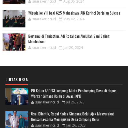
suarakerinci.id
Aug 06, 2024
Wisuda ke VIII bagi 625 Mahasiswa IAIN Kerinci Berjalan Sukses
suarakerinci.id
May 02, 2024
Bertemu di Tanjabtim, Adi Rozal dan Abdullah Sani Saling
Mendoakan
suarakerinci.id
Jan 20, 2024
LINTAS DESA
Plt Ketua APDESI Lampung Minta Pendamping Desa di Hapus,
Warga : Gimana Kalau di Awasi KPK
suarakerinci.id
Jul 26, 2023
Usai Dilantik, Repal Kades Simpang Belui Ajak Masyarakat
Bersama-sama Memajukan Desa Simpang Belui
suarakerinci.id
Jan 26, 2023