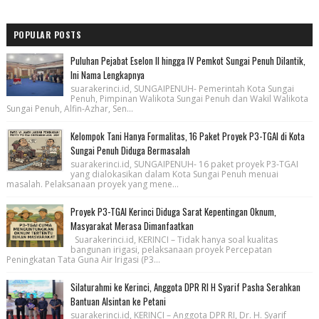
POPULAR POSTS
Puluhan Pejabat Eselon II hingga IV Pemkot Sungai Penuh Dilantik,
Ini Nama Lengkapnya
suarakerinci.id, SUNGAIPENUH- Pemerintah Kota Sungai
Penuh, Pimpinan Walikota Sungai Penuh dan Wakil Walikota
Sungai Penuh, Alfin-Azhar, Sen...
Kelompok Tani Hanya Formalitas, 16 Paket Proyek P3-TGAI di Kota
Sungai Penuh Diduga Bermasalah
suarakerinci.id, SUNGAIPENUH- 16 paket proyek P3-TGAI
yang dialokasikan dalam Kota Sungai Penuh menuai
masalah. Pelaksanaan proyek yang mene...
Proyek P3-TGAI Kerinci Diduga Sarat Kepentingan Oknum,
Masyarakat Merasa Dimanfaatkan
Suarakerinci.id, KERINCI – Tidak hanya soal kualitas
bangunan irigasi, pelaksanaan proyek Percepatan
Peningkatan Tata Guna Air Irigasi (P3...
Silaturahmi ke Kerinci, Anggota DPR RI H Syarif Pasha Serahkan
Bantuan Alsintan ke Petani
suarakerinci.id, KERINCI – Anggota DPR RI, Dr. H. Syarif