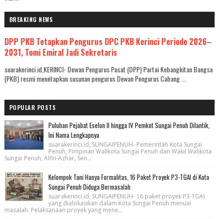
BREAKING NEWS
DPP PKB Tetapkan Pengurus DPC PKB Kerinci Periode 2026–
2031, Tomi Emiral Jadi Sekretaris
suarakerinci.id,KERINCI- Dewan Pengurus Pusat (DPP) Partai Kebangkitan Bangsa
(PKB) resmi menetapkan susunan pengurus Dewan Pengurus Cabang ...
POPULAR POSTS
Puluhan Pejabat Eselon II hingga IV Pemkot Sungai Penuh Dilantik,
Ini Nama Lengkapnya
suarakerinci.id, SUNGAIPENUH- Pemerintah Kota Sungai
Penuh, Pimpinan Walikota Sungai Penuh dan Wakil Walikota
Sungai Penuh, Alfin-Azhar, Sen...
Kelompok Tani Hanya Formalitas, 16 Paket Proyek P3-TGAI di Kota
Sungai Penuh Diduga Bermasalah
suarakerinci.id, SUNGAIPENUH- 16 paket proyek P3-TGAI
yang dialokasikan dalam Kota Sungai Penuh menuai
masalah. Pelaksanaan proyek yang mene...