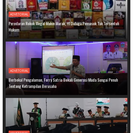
ADVETORIAL
Peredaran Rokok Illegal Makin Marak, YI Diduga Pemasok Tak Tersentuh
Hukum
ADVETORIAL
Berbekal Pengalaman, Ferry Satria Bekali Generasi Muda Sungai Penuh
Tentang Ketrampilan Berusaha