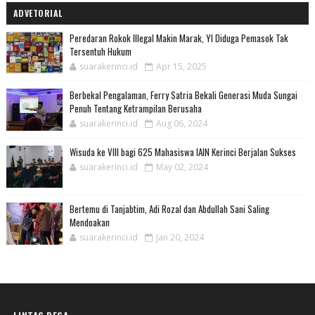
ADVETORIAL
Peredaran Rokok Illegal Makin Marak, YI Diduga Pemasok Tak
Tersentuh Hukum
suarakerinci.id
Apr 15, 2025
Berbekal Pengalaman, Ferry Satria Bekali Generasi Muda Sungai
Penuh Tentang Ketrampilan Berusaha
suarakerinci.id
Aug 06, 2024
Wisuda ke VIII bagi 625 Mahasiswa IAIN Kerinci Berjalan Sukses
suarakerinci.id
May 02, 2024
Bertemu di Tanjabtim, Adi Rozal dan Abdullah Sani Saling
Mendoakan
suarakerinci.id
Jan 20, 2024