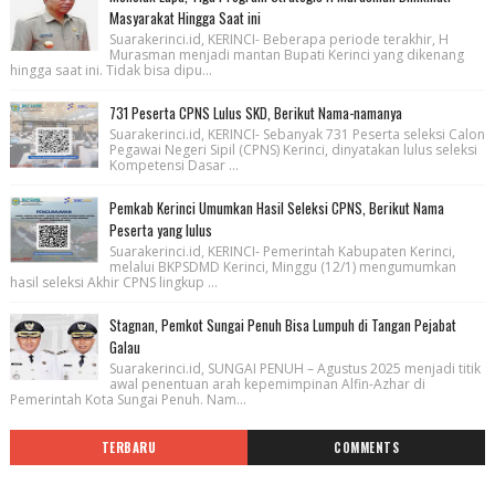
Masyarakat Hingga Saat ini
Suarakerinci.id, KERINCI- Beberapa periode terakhir, H
Murasman menjadi mantan Bupati Kerinci yang dikenang
hingga saat ini. Tidak bisa dipu...
731 Peserta CPNS Lulus SKD, Berikut Nama-namanya
Suarakerinci.id, KERINCI- Sebanyak 731 Peserta seleksi Calon
Pegawai Negeri Sipil (CPNS) Kerinci, dinyatakan lulus seleksi
Kompetensi Dasar ...
Pemkab Kerinci Umumkan Hasil Seleksi CPNS, Berikut Nama
Peserta yang lulus
Suarakerinci.id, KERINCI- Pemerintah Kabupaten Kerinci,
melalui BKPSDMD Kerinci, Minggu (12/1) mengumumkan
hasil seleksi Akhir CPNS lingkup ...
Stagnan, Pemkot Sungai Penuh Bisa Lumpuh di Tangan Pejabat
Galau
Suarakerinci.id, SUNGAI PENUH – Agustus 2025 menjadi titik
awal penentuan arah kepemimpinan Alfin-Azhar di
Pemerintah Kota Sungai Penuh. Nam...
TERBARU
COMMENTS