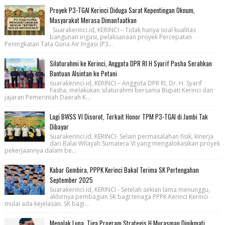
Proyek P3-TGAI Kerinci Diduga Sarat Kepentingan Oknum,
Masyarakat Merasa Dimanfaatkan
Suarakerinci.id, KERINCI – Tidak hanya soal kualitas
bangunan irigasi, pelaksanaan proyek Percepatan
Peningkatan Tata Guna Air Irigasi (P3...
Silaturahmi ke Kerinci, Anggota DPR RI H Syarif Pasha Serahkan
Bantuan Alsintan ke Petani
suarakerinci.id, KERINCI – Anggota DPR RI, Dr. H. Syarif
Fasha, melakukan silaturahmi bersama Bupati Kerinci dan
jajaran Pemerintah Daerah K...
Lagi BWSS VI Disorot, Terkait Honor TPM P3-TGAI di Jambi Tak
Dibayar
Suarakerinci.id, KERINCI- Selain permasalahan fisik, kinerja
dari Balai Wilayah Sumatera VI yang mengalokasikan proyek
pekerjaannya dalam be...
Kabar Gembira, PPPK Kerinci Bakal Terima SK Pertengahan
September 2025
Suarakerinci.id, KERINCI - Setelah sekian lama menunggu,
akhirnya pembagian SK bagi tenaga PPPK Kerinci Kerinci
mulai ada kejelasan. SK bagi...
Menolak Lupa, Tiga Program Strategis H Murasman Dinikmati