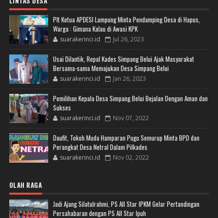
LINTAS DESA
Plt Ketua APDESI Lampung Minta Pendamping Desa di Hapus,
Warga : Gimana Kalau di Awasi KPK
suarakerinci.id
Jul 26, 2023
Usai Dilantik, Repal Kades Simpang Belui Ajak Masyarakat
Bersama-sama Memajukan Desa Simpang Belui
suarakerinci.id
Jan 26, 2023
Pemilihan Kepala Desa Simpang Belui Bejalan Dengan Aman dan
Sukses
suarakerinci.id
Nov 07, 2022
Daufit, Tokoh Muda Hamparan Pugu Semurup Minta BPD dan
Perangkat Desa Netral Dalam Pilkades
suarakerinci.id
Nov 02, 2022
OLAH RAGA
Jadi Ajang Silatulrahmi, PS All Star IPKM Gelar Pertandingan
Persahabaran dengan PS All Star Ipuh