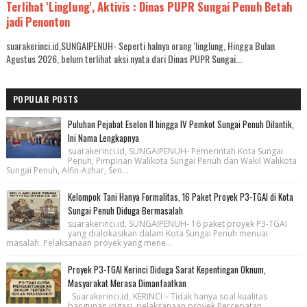
Terlihat 'Linglung', Aktivis : Dinas PUPR Sungai Penuh Betah
jadi Penonton
suarakerinci.id,SUNGAIPENUH- Seperti halnya orang 'linglung, Hingga Bulan
Agustus 2026, belum terlihat aksi nyata dari Dinas PUPR Sungai...
POPULAR POSTS
Puluhan Pejabat Eselon II hingga IV Pemkot Sungai Penuh Dilantik,
Ini Nama Lengkapnya
suarakerinci.id, SUNGAIPENUH- Pemerintah Kota Sungai
Penuh, Pimpinan Walikota Sungai Penuh dan Wakil Walikota
Sungai Penuh, Alfin-Azhar, Sen...
Kelompok Tani Hanya Formalitas, 16 Paket Proyek P3-TGAI di Kota
Sungai Penuh Diduga Bermasalah
suarakerinci.id, SUNGAIPENUH- 16 paket proyek P3-TGAI
yang dialokasikan dalam Kota Sungai Penuh menuai
masalah. Pelaksanaan proyek yang mene...
Proyek P3-TGAI Kerinci Diduga Sarat Kepentingan Oknum,
Masyarakat Merasa Dimanfaatkan
Suarakerinci.id, KERINCI – Tidak hanya soal kualitas
bangunan irigasi, pelaksanaan proyek Percepatan