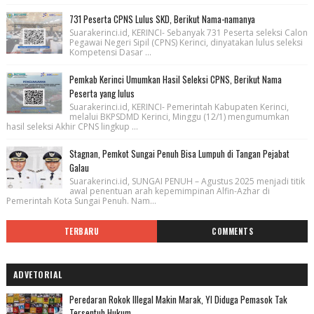
731 Peserta CPNS Lulus SKD, Berikut Nama-namanya
Suarakerinci.id, KERINCI- Sebanyak 731 Peserta seleksi Calon
Pegawai Negeri Sipil (CPNS) Kerinci, dinyatakan lulus seleksi
Kompetensi Dasar ...
Pemkab Kerinci Umumkan Hasil Seleksi CPNS, Berikut Nama
Peserta yang lulus
Suarakerinci.id, KERINCI- Pemerintah Kabupaten Kerinci,
melalui BKPSDMD Kerinci, Minggu (12/1) mengumumkan
hasil seleksi Akhir CPNS lingkup ...
Stagnan, Pemkot Sungai Penuh Bisa Lumpuh di Tangan Pejabat
Galau
Suarakerinci.id, SUNGAI PENUH – Agustus 2025 menjadi titik
awal penentuan arah kepemimpinan Alfin-Azhar di
Pemerintah Kota Sungai Penuh. Nam...
TERBARU
COMMENTS
ADVETORIAL
Peredaran Rokok Illegal Makin Marak, YI Diduga Pemasok Tak
Tersentuh Hukum