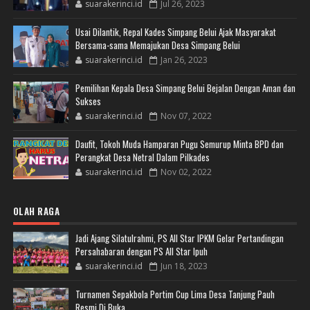
suarakerinci.id
Jul 26, 2023
Usai Dilantik, Repal Kades Simpang Belui Ajak Masyarakat
Bersama-sama Memajukan Desa Simpang Belui
suarakerinci.id
Jan 26, 2023
Pemilihan Kepala Desa Simpang Belui Bejalan Dengan Aman dan
Sukses
suarakerinci.id
Nov 07, 2022
Daufit, Tokoh Muda Hamparan Pugu Semurup Minta BPD dan
Perangkat Desa Netral Dalam Pilkades
suarakerinci.id
Nov 02, 2022
OLAH RAGA
Jadi Ajang Silatulrahmi, PS All Star IPKM Gelar Pertandingan
Persahabaran dengan PS All Star Ipuh
suarakerinci.id
Jun 18, 2023
Turnamen Sepakbola Portim Cup Lima Desa Tanjung Pauh
Resmi Di Buka