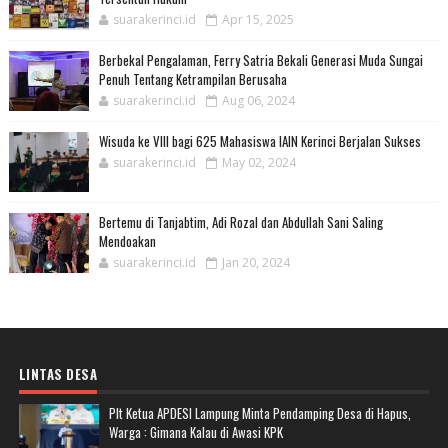
suarakerinci.id
Apr 15, 2025
Berbekal Pengalaman, Ferry Satria Bekali Generasi Muda Sungai
Penuh Tentang Ketrampilan Berusaha
suarakerinci.id
Aug 06, 2024
Wisuda ke VIII bagi 625 Mahasiswa IAIN Kerinci Berjalan Sukses
suarakerinci.id
May 02, 2024
Bertemu di Tanjabtim, Adi Rozal dan Abdullah Sani Saling
Mendoakan
suarakerinci.id
Jan 20, 2024
LINTAS DESA
Plt Ketua APDESI Lampung Minta Pendamping Desa di Hapus,
Warga : Gimana Kalau di Awasi KPK