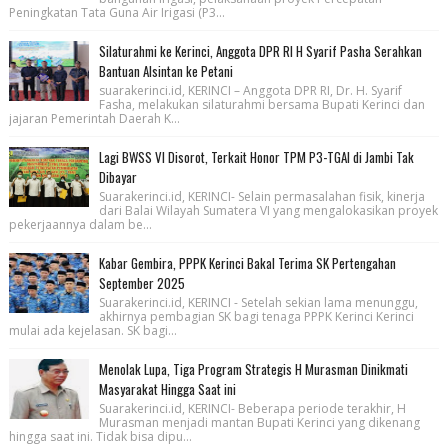
Peningkatan Tata Guna Air Irigasi (P3...
Silaturahmi ke Kerinci, Anggota DPR RI H Syarif Pasha Serahkan
Bantuan Alsintan ke Petani
suarakerinci.id, KERINCI – Anggota DPR RI, Dr. H. Syarif
Fasha, melakukan silaturahmi bersama Bupati Kerinci dan
jajaran Pemerintah Daerah K...
Lagi BWSS VI Disorot, Terkait Honor TPM P3-TGAI di Jambi Tak
Dibayar
Suarakerinci.id, KERINCI- Selain permasalahan fisik, kinerja
dari Balai Wilayah Sumatera VI yang mengalokasikan proyek
pekerjaannya dalam be...
Kabar Gembira, PPPK Kerinci Bakal Terima SK Pertengahan
September 2025
Suarakerinci.id, KERINCI - Setelah sekian lama menunggu,
akhirnya pembagian SK bagi tenaga PPPK Kerinci Kerinci
mulai ada kejelasan. SK bagi...
Menolak Lupa, Tiga Program Strategis H Murasman Dinikmati
Masyarakat Hingga Saat ini
Suarakerinci.id, KERINCI- Beberapa periode terakhir, H
Murasman menjadi mantan Bupati Kerinci yang dikenang
hingga saat ini. Tidak bisa dipu...