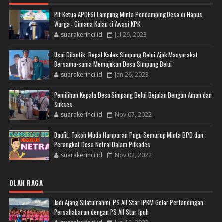
Plt Ketua APDESI Lampung Minta Pendamping Desa di Hapus,
Warga : Gimana Kalau di Awasi KPK
suarakerinci.id
Jul 26, 2023
Usai Dilantik, Repal Kades Simpang Belui Ajak Masyarakat
Bersama-sama Memajukan Desa Simpang Belui
suarakerinci.id
Jan 26, 2023
Pemilihan Kepala Desa Simpang Belui Bejalan Dengan Aman dan
Sukses
suarakerinci.id
Nov 07, 2022
Daufit, Tokoh Muda Hamparan Pugu Semurup Minta BPD dan
Perangkat Desa Netral Dalam Pilkades
suarakerinci.id
Nov 02, 2022
OLAH RAGA
Jadi Ajang Silatulrahmi, PS All Star IPKM Gelar Pertandingan
Persahabaran dengan PS All Star Ipuh