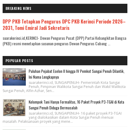
BREAKING NEWS
DPP PKB Tetapkan Pengurus DPC PKB Kerinci Periode 2026–
2031, Tomi Emiral Jadi Sekretaris
suarakerinci.id,KERINCI- Dewan Pengurus Pusat (DPP) Partai Kebangkitan Bangsa
(PKB) resmi menetapkan susunan pengurus Dewan Pengurus Cabang ...
POPULAR POSTS
Puluhan Pejabat Eselon II hingga IV Pemkot Sungai Penuh Dilantik,
Ini Nama Lengkapnya
suarakerinci.id, SUNGAIPENUH- Pemerintah Kota Sungai
Penuh, Pimpinan Walikota Sungai Penuh dan Wakil Walikota
Sungai Penuh, Alfin-Azhar, Sen...
Kelompok Tani Hanya Formalitas, 16 Paket Proyek P3-TGAI di Kota
Sungai Penuh Diduga Bermasalah
suarakerinci.id, SUNGAIPENUH- 16 paket proyek P3-TGAI
yang dialokasikan dalam Kota Sungai Penuh menuai
masalah. Pelaksanaan proyek yang mene...