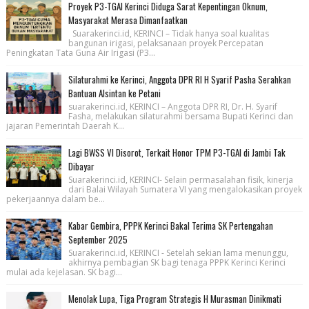
Proyek P3-TGAI Kerinci Diduga Sarat Kepentingan Oknum,
Masyarakat Merasa Dimanfaatkan
Suarakerinci.id, KERINCI – Tidak hanya soal kualitas
bangunan irigasi, pelaksanaan proyek Percepatan
Peningkatan Tata Guna Air Irigasi (P3...
Silaturahmi ke Kerinci, Anggota DPR RI H Syarif Pasha Serahkan
Bantuan Alsintan ke Petani
suarakerinci.id, KERINCI – Anggota DPR RI, Dr. H. Syarif
Fasha, melakukan silaturahmi bersama Bupati Kerinci dan
jajaran Pemerintah Daerah K...
Lagi BWSS VI Disorot, Terkait Honor TPM P3-TGAI di Jambi Tak
Dibayar
Suarakerinci.id, KERINCI- Selain permasalahan fisik, kinerja
dari Balai Wilayah Sumatera VI yang mengalokasikan proyek
pekerjaannya dalam be...
Kabar Gembira, PPPK Kerinci Bakal Terima SK Pertengahan
September 2025
Suarakerinci.id, KERINCI - Setelah sekian lama menunggu,
akhirnya pembagian SK bagi tenaga PPPK Kerinci Kerinci
mulai ada kejelasan. SK bagi...
Menolak Lupa, Tiga Program Strategis H Murasman Dinikmati