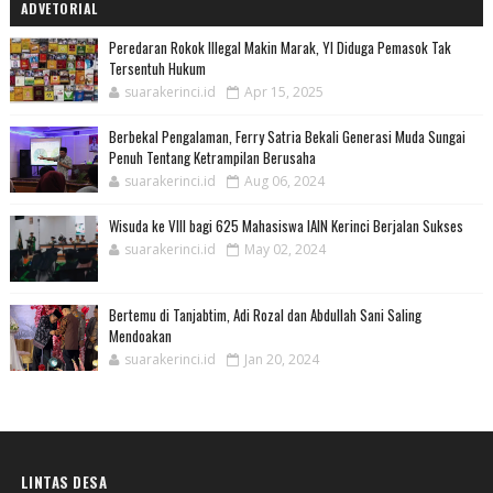
ADVETORIAL
Peredaran Rokok Illegal Makin Marak, YI Diduga Pemasok Tak
Tersentuh Hukum
suarakerinci.id
Apr 15, 2025
Berbekal Pengalaman, Ferry Satria Bekali Generasi Muda Sungai
Penuh Tentang Ketrampilan Berusaha
suarakerinci.id
Aug 06, 2024
Wisuda ke VIII bagi 625 Mahasiswa IAIN Kerinci Berjalan Sukses
suarakerinci.id
May 02, 2024
Bertemu di Tanjabtim, Adi Rozal dan Abdullah Sani Saling
Mendoakan
suarakerinci.id
Jan 20, 2024
LINTAS DESA