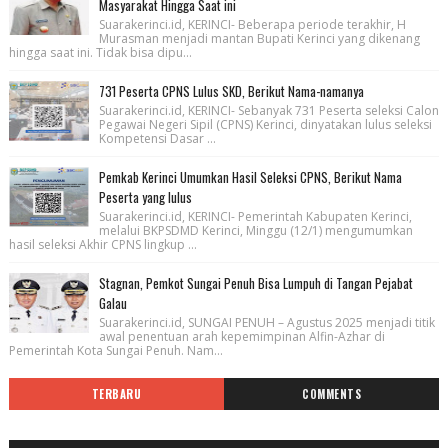
Masyarakat Hingga Saat ini
Suarakerinci.id, KERINCI- Beberapa periode terakhir, H
Murasman menjadi mantan Bupati Kerinci yang dikenang
hingga saat ini. Tidak bisa dipu...
731 Peserta CPNS Lulus SKD, Berikut Nama-namanya
Suarakerinci.id, KERINCI- Sebanyak 731 Peserta seleksi Calon
Pegawai Negeri Sipil (CPNS) Kerinci, dinyatakan lulus seleksi
Kompetensi Dasar ...
Pemkab Kerinci Umumkan Hasil Seleksi CPNS, Berikut Nama
Peserta yang lulus
Suarakerinci.id, KERINCI- Pemerintah Kabupaten Kerinci,
melalui BKPSDMD Kerinci, Minggu (12/1) mengumumkan
hasil seleksi Akhir CPNS lingkup ...
Stagnan, Pemkot Sungai Penuh Bisa Lumpuh di Tangan Pejabat
Galau
Suarakerinci.id, SUNGAI PENUH – Agustus 2025 menjadi titik
awal penentuan arah kepemimpinan Alfin-Azhar di
Pemerintah Kota Sungai Penuh. Nam...
TERBARU
COMMENTS