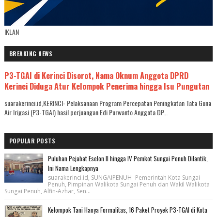
IKLAN
BREAKING NEWS
P3-TGAI di Kerinci Disorot, Nama Oknum Anggota DPRD
Kerinci Diduga Atur Kelompok Penerima hingga Isu Pungutan
suarakerinci.id,KERINCI- Pelaksanaan Program Percepatan Peningkatan Tata Guna
Air Irigasi (P3-TGAI) hasil perjuangan Edi Purwanto Anggota DP...
POPULAR POSTS
Puluhan Pejabat Eselon II hingga IV Pemkot Sungai Penuh Dilantik,
Ini Nama Lengkapnya
suarakerinci.id, SUNGAIPENUH- Pemerintah Kota Sungai
Penuh, Pimpinan Walikota Sungai Penuh dan Wakil Walikota
Sungai Penuh, Alfin-Azhar, Sen...
Kelompok Tani Hanya Formalitas, 16 Paket Proyek P3-TGAI di Kota