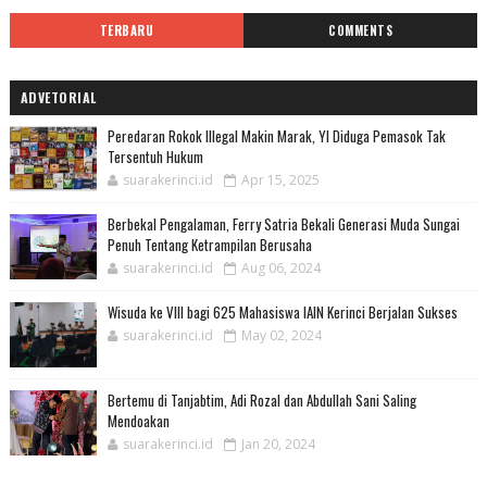
TERBARU
COMMENTS
ADVETORIAL
Peredaran Rokok Illegal Makin Marak, YI Diduga Pemasok Tak
Tersentuh Hukum
suarakerinci.id
Apr 15, 2025
Berbekal Pengalaman, Ferry Satria Bekali Generasi Muda Sungai
Penuh Tentang Ketrampilan Berusaha
suarakerinci.id
Aug 06, 2024
Wisuda ke VIII bagi 625 Mahasiswa IAIN Kerinci Berjalan Sukses
suarakerinci.id
May 02, 2024
Bertemu di Tanjabtim, Adi Rozal dan Abdullah Sani Saling
Mendoakan
suarakerinci.id
Jan 20, 2024