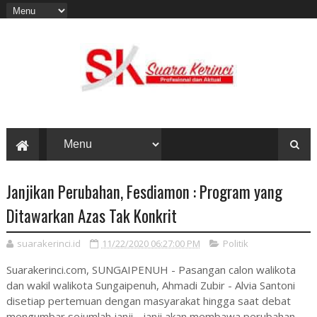
Janjikan Perubahan, Fesdiamon : Program yang
Ditawarkan Azas Tak Konkrit
suarakerinci.id
11/22/2020 06:27:00 PM
Politik
Suarakerinci.com, SUNGAIPENUH - Pasangan calon walikota
dan wakil walikota Sungaipenuh, Ahmadi Zubir - Alvia Santoni
disetiap pertemuan dengan masyarakat hingga saat debat
mengumbar sejumlah janji - janji akan membawa perubahan