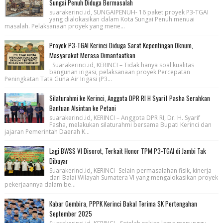
Sungai Penuh Diduga Bermasalah
suarakerinci.id, SUNGAIPENUH- 16 paket proyek P3-TGAI
yang dialokasikan dalam Kota Sungai Penuh menuai
masalah. Pelaksanaan proyek yang mene...
Proyek P3-TGAI Kerinci Diduga Sarat Kepentingan Oknum,
Masyarakat Merasa Dimanfaatkan
Suarakerinci.id, KERINCI – Tidak hanya soal kualitas
bangunan irigasi, pelaksanaan proyek Percepatan
Peningkatan Tata Guna Air Irigasi (P3...
Silaturahmi ke Kerinci, Anggota DPR RI H Syarif Pasha Serahkan
Bantuan Alsintan ke Petani
suarakerinci.id, KERINCI – Anggota DPR RI, Dr. H. Syarif
Fasha, melakukan silaturahmi bersama Bupati Kerinci dan
jajaran Pemerintah Daerah K...
Lagi BWSS VI Disorot, Terkait Honor TPM P3-TGAI di Jambi Tak
Dibayar
Suarakerinci.id, KERINCI- Selain permasalahan fisik, kinerja
dari Balai Wilayah Sumatera VI yang mengalokasikan proyek
pekerjaannya dalam be...
Kabar Gembira, PPPK Kerinci Bakal Terima SK Pertengahan
September 2025