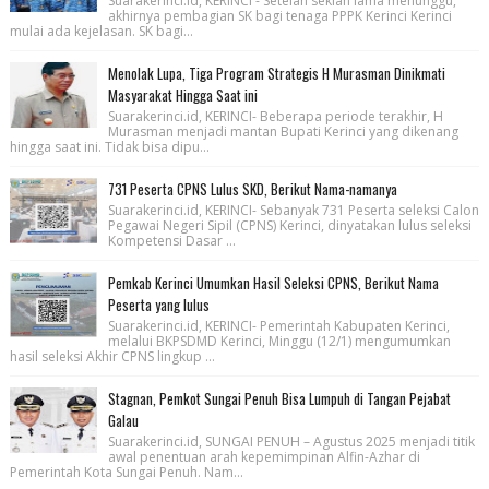
Suarakerinci.id, KERINCI - Setelah sekian lama menunggu,
akhirnya pembagian SK bagi tenaga PPPK Kerinci Kerinci
mulai ada kejelasan. SK bagi...
Menolak Lupa, Tiga Program Strategis H Murasman Dinikmati
Masyarakat Hingga Saat ini
Suarakerinci.id, KERINCI- Beberapa periode terakhir, H
Murasman menjadi mantan Bupati Kerinci yang dikenang
hingga saat ini. Tidak bisa dipu...
731 Peserta CPNS Lulus SKD, Berikut Nama-namanya
Suarakerinci.id, KERINCI- Sebanyak 731 Peserta seleksi Calon
Pegawai Negeri Sipil (CPNS) Kerinci, dinyatakan lulus seleksi
Kompetensi Dasar ...
Pemkab Kerinci Umumkan Hasil Seleksi CPNS, Berikut Nama
Peserta yang lulus
Suarakerinci.id, KERINCI- Pemerintah Kabupaten Kerinci,
melalui BKPSDMD Kerinci, Minggu (12/1) mengumumkan
hasil seleksi Akhir CPNS lingkup ...
Stagnan, Pemkot Sungai Penuh Bisa Lumpuh di Tangan Pejabat
Galau
Suarakerinci.id, SUNGAI PENUH – Agustus 2025 menjadi titik
awal penentuan arah kepemimpinan Alfin-Azhar di
Pemerintah Kota Sungai Penuh. Nam...