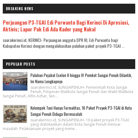
BREAKING NEWS
Perjuangan P3-TGAI Edi Purwanto Bagi Kerinci Di Apresiasi,
Aktivis; Lapor Pak Edi Ada Kader yang Nakal
suarakerinci.id, KERINCI- Perjuangan anggota DPR RI, Edi Purwanto bagi
Kabupaten Kerinci dengan mengalokasikan puluhan paket proyek P3-TGAI ...
POPULAR POSTS
Puluhan Pejabat Eselon II hingga IV Pemkot Sungai Penuh Dilantik,
Ini Nama Lengkapnya
suarakerinci.id, SUNGAIPENUH- Pemerintah Kota Sungai
Penuh, Pimpinan Walikota Sungai Penuh dan Wakil Walikota
Sungai Penuh, Alfin-Azhar, Sen...
Kelompok Tani Hanya Formalitas, 16 Paket Proyek P3-TGAI di Kota
Sungai Penuh Diduga Bermasalah
suarakerinci.id, SUNGAIPENUH- 16 paket proyek P3-TGAI
yang dialokasikan dalam Kota Sungai Penuh menuai
masalah. Pelaksanaan proyek yang mene...