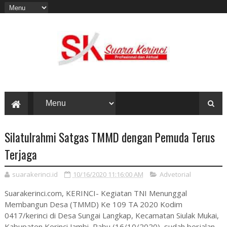
Silatulrahmi Satgas TMMD dengan Pemuda Terus
Terjaga
suarakerinci.id
10/16/2020 11:16:00 AM
Advetorial
Suarakerinci.com, KERINCI- Kegiatan TNI Menunggal
Membangun Desa (TMMD) Ke 109 TA 2020 Kodim
0417/kerinci di Desa Sungai Langkap, Kecamatan Siulak Mukai,
Kabupaten Kerinci Jambi, Rabu (16/10/2020), sudah berjalan