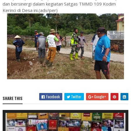
dan bersinergi dalam kegiatan Satgas TMMD 109 Kodim
Kerinci di Desa ini.(adv/per)
Facebook
Twitter
Google+
SHARE THIS