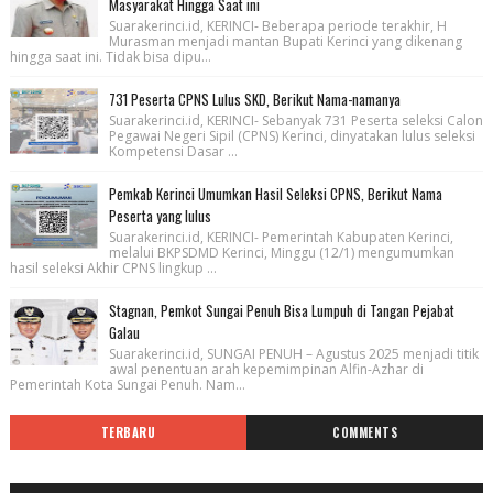
Masyarakat Hingga Saat ini
Suarakerinci.id, KERINCI- Beberapa periode terakhir, H
Murasman menjadi mantan Bupati Kerinci yang dikenang
hingga saat ini. Tidak bisa dipu...
731 Peserta CPNS Lulus SKD, Berikut Nama-namanya
Suarakerinci.id, KERINCI- Sebanyak 731 Peserta seleksi Calon
Pegawai Negeri Sipil (CPNS) Kerinci, dinyatakan lulus seleksi
Kompetensi Dasar ...
Pemkab Kerinci Umumkan Hasil Seleksi CPNS, Berikut Nama
Peserta yang lulus
Suarakerinci.id, KERINCI- Pemerintah Kabupaten Kerinci,
melalui BKPSDMD Kerinci, Minggu (12/1) mengumumkan
hasil seleksi Akhir CPNS lingkup ...
Stagnan, Pemkot Sungai Penuh Bisa Lumpuh di Tangan Pejabat
Galau
Suarakerinci.id, SUNGAI PENUH – Agustus 2025 menjadi titik
awal penentuan arah kepemimpinan Alfin-Azhar di
Pemerintah Kota Sungai Penuh. Nam...
TERBARU
COMMENTS