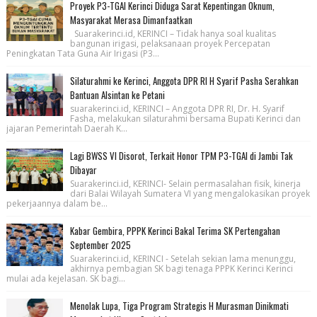
Proyek P3-TGAI Kerinci Diduga Sarat Kepentingan Oknum,
Masyarakat Merasa Dimanfaatkan
Suarakerinci.id, KERINCI – Tidak hanya soal kualitas
bangunan irigasi, pelaksanaan proyek Percepatan
Peningkatan Tata Guna Air Irigasi (P3...
Silaturahmi ke Kerinci, Anggota DPR RI H Syarif Pasha Serahkan
Bantuan Alsintan ke Petani
suarakerinci.id, KERINCI – Anggota DPR RI, Dr. H. Syarif
Fasha, melakukan silaturahmi bersama Bupati Kerinci dan
jajaran Pemerintah Daerah K...
Lagi BWSS VI Disorot, Terkait Honor TPM P3-TGAI di Jambi Tak
Dibayar
Suarakerinci.id, KERINCI- Selain permasalahan fisik, kinerja
dari Balai Wilayah Sumatera VI yang mengalokasikan proyek
pekerjaannya dalam be...
Kabar Gembira, PPPK Kerinci Bakal Terima SK Pertengahan
September 2025
Suarakerinci.id, KERINCI - Setelah sekian lama menunggu,
akhirnya pembagian SK bagi tenaga PPPK Kerinci Kerinci
mulai ada kejelasan. SK bagi...
Menolak Lupa, Tiga Program Strategis H Murasman Dinikmati