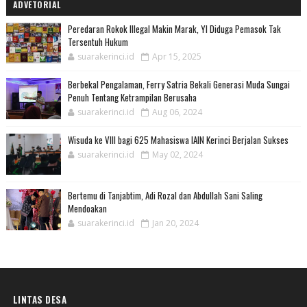
ADVETORIAL
Peredaran Rokok Illegal Makin Marak, YI Diduga Pemasok Tak
Tersentuh Hukum
suarakerinci.id
Apr 15, 2025
Berbekal Pengalaman, Ferry Satria Bekali Generasi Muda Sungai
Penuh Tentang Ketrampilan Berusaha
suarakerinci.id
Aug 06, 2024
Wisuda ke VIII bagi 625 Mahasiswa IAIN Kerinci Berjalan Sukses
suarakerinci.id
May 02, 2024
Bertemu di Tanjabtim, Adi Rozal dan Abdullah Sani Saling
Mendoakan
suarakerinci.id
Jan 20, 2024
LINTAS DESA