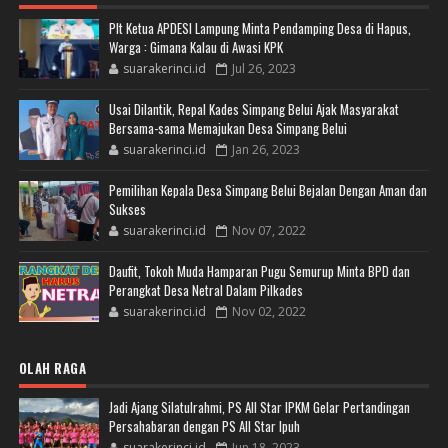
Plt Ketua APDESI Lampung Minta Pendamping Desa di Hapus,
Warga : Gimana Kalau di Awasi KPK
suarakerinci.id
Jul 26, 2023
Usai Dilantik, Repal Kades Simpang Belui Ajak Masyarakat
Bersama-sama Memajukan Desa Simpang Belui
suarakerinci.id
Jan 26, 2023
Pemilihan Kepala Desa Simpang Belui Bejalan Dengan Aman dan
Sukses
suarakerinci.id
Nov 07, 2022
Daufit, Tokoh Muda Hamparan Pugu Semurup Minta BPD dan
Perangkat Desa Netral Dalam Pilkades
suarakerinci.id
Nov 02, 2022
OLAH RAGA
Jadi Ajang Silatulrahmi, PS All Star IPKM Gelar Pertandingan
Persahabaran dengan PS All Star Ipuh
suarakerinci.id
Jun 18, 2023