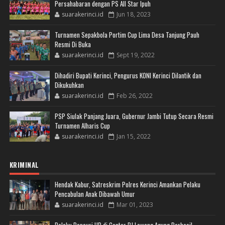
Persahabaran dengan PS All Star Ipuh
suarakerinci.id
Jun 18, 2023
Turnamen Sepakbola Portim Cup Lima Desa Tanjung Pauh
Resmi Di Buka
suarakerinci.id
Sept 19, 2022
Dihadiri Bupati Kerinci, Pengurus KONI Kerinci Dilantik dan
Dikukuhkan
suarakerinci.id
Feb 26, 2022
PSP Siulak Panjang Juara, Gubernur Jambi Tutup Secara Resmi
Turnamen Alharis Cup
suarakerinci.id
Jan 15, 2022
KRIMINAL
Hendak Kabur, Satreskrim Polres Kerinci Amankan Pelaku
Pencabulan Anak Dibawah Umur
suarakerinci.id
Mar 01, 2023
Pelaku Pencuri HP di Conter BJ Lawang Agung Berhasil