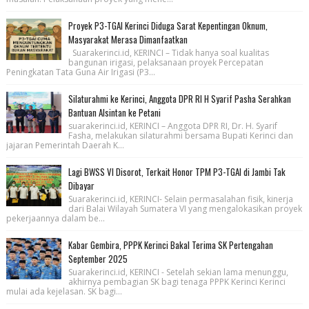
Proyek P3-TGAI Kerinci Diduga Sarat Kepentingan Oknum,
Masyarakat Merasa Dimanfaatkan
Suarakerinci.id, KERINCI – Tidak hanya soal kualitas
bangunan irigasi, pelaksanaan proyek Percepatan
Peningkatan Tata Guna Air Irigasi (P3...
Silaturahmi ke Kerinci, Anggota DPR RI H Syarif Pasha Serahkan
Bantuan Alsintan ke Petani
suarakerinci.id, KERINCI – Anggota DPR RI, Dr. H. Syarif
Fasha, melakukan silaturahmi bersama Bupati Kerinci dan
jajaran Pemerintah Daerah K...
Lagi BWSS VI Disorot, Terkait Honor TPM P3-TGAI di Jambi Tak
Dibayar
Suarakerinci.id, KERINCI- Selain permasalahan fisik, kinerja
dari Balai Wilayah Sumatera VI yang mengalokasikan proyek
pekerjaannya dalam be...
Kabar Gembira, PPPK Kerinci Bakal Terima SK Pertengahan
September 2025
Suarakerinci.id, KERINCI - Setelah sekian lama menunggu,
akhirnya pembagian SK bagi tenaga PPPK Kerinci Kerinci
mulai ada kejelasan. SK bagi...