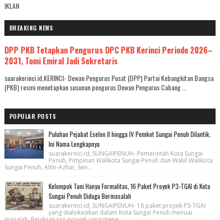
IKLAN
BREAKING NEWS
DPP PKB Tetapkan Pengurus DPC PKB Kerinci Periode 2026–
2031, Tomi Emiral Jadi Sekretaris
suarakerinci.id,KERINCI- Dewan Pengurus Pusat (DPP) Partai Kebangkitan Bangsa
(PKB) resmi menetapkan susunan pengurus Dewan Pengurus Cabang ...
POPULAR POSTS
Puluhan Pejabat Eselon II hingga IV Pemkot Sungai Penuh Dilantik,
Ini Nama Lengkapnya
suarakerinci.id, SUNGAIPENUH- Pemerintah Kota Sungai
Penuh, Pimpinan Walikota Sungai Penuh dan Wakil Walikota
Sungai Penuh, Alfin-Azhar, Sen...
Kelompok Tani Hanya Formalitas, 16 Paket Proyek P3-TGAI di Kota
Sungai Penuh Diduga Bermasalah
suarakerinci.id, SUNGAIPENUH- 16 paket proyek P3-TGAI
yang dialokasikan dalam Kota Sungai Penuh menuai
masalah. Pelaksanaan proyek yang mene...