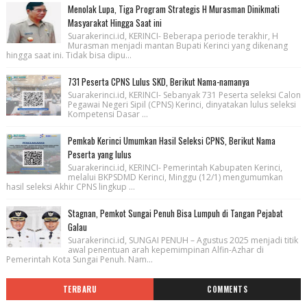
Menolak Lupa, Tiga Program Strategis H Murasman Dinikmati
Masyarakat Hingga Saat ini
Suarakerinci.id, KERINCI- Beberapa periode terakhir, H
Murasman menjadi mantan Bupati Kerinci yang dikenang
hingga saat ini. Tidak bisa dipu...
731 Peserta CPNS Lulus SKD, Berikut Nama-namanya
Suarakerinci.id, KERINCI- Sebanyak 731 Peserta seleksi Calon
Pegawai Negeri Sipil (CPNS) Kerinci, dinyatakan lulus seleksi
Kompetensi Dasar ...
Pemkab Kerinci Umumkan Hasil Seleksi CPNS, Berikut Nama
Peserta yang lulus
Suarakerinci.id, KERINCI- Pemerintah Kabupaten Kerinci,
melalui BKPSDMD Kerinci, Minggu (12/1) mengumumkan
hasil seleksi Akhir CPNS lingkup ...
Stagnan, Pemkot Sungai Penuh Bisa Lumpuh di Tangan Pejabat
Galau
Suarakerinci.id, SUNGAI PENUH – Agustus 2025 menjadi titik
awal penentuan arah kepemimpinan Alfin-Azhar di
Pemerintah Kota Sungai Penuh. Nam...
TERBARU
COMMENTS