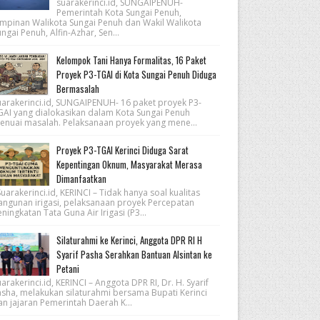
suarakerinci.id, SUNGAIPENUH-
Pemerintah Kota Sungai Penuh,
impinan Walikota Sungai Penuh dan Wakil Walikota
ngai Penuh, Alfin-Azhar, Sen...
Kelompok Tani Hanya Formalitas, 16 Paket
Proyek P3-TGAI di Kota Sungai Penuh Diduga
Bermasalah
uarakerinci.id, SUNGAIPENUH- 16 paket proyek P3-
GAI yang dialokasikan dalam Kota Sungai Penuh
enuai masalah. Pelaksanaan proyek yang mene...
Proyek P3-TGAI Kerinci Diduga Sarat
Kepentingan Oknum, Masyarakat Merasa
Dimanfaatkan
arakerinci.id, KERINCI – Tidak hanya soal kualitas
angunan irigasi, pelaksanaan proyek Percepatan
ningkatan Tata Guna Air Irigasi (P3...
Silaturahmi ke Kerinci, Anggota DPR RI H
Syarif Pasha Serahkan Bantuan Alsintan ke
Petani
arakerinci.id, KERINCI – Anggota DPR RI, Dr. H. Syarif
asha, melakukan silaturahmi bersama Bupati Kerinci
an jajaran Pemerintah Daerah K...