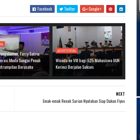
Facebook
Twitter
Google+
AL
ADVETORIAL
Pengalaman, Ferry Satria
nerasi Muda Sungai Penuh
Wisuda ke VIII bagi 625 Mahasiswa IAIN
etrampilan Berusaha
Kerinci Berjalan Sukses
NEXT
Emak-emak Renah Surian Nyatakan Siap Dukun Fiyos