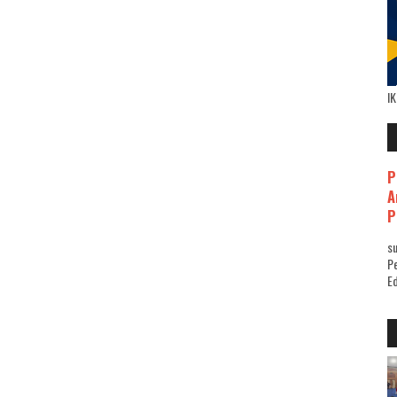
I
P
A
P
su
Pe
Ed