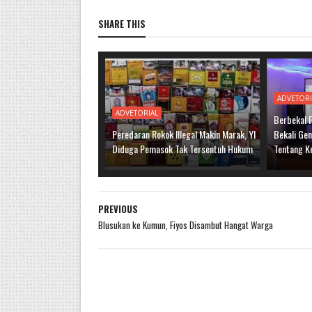
SHARE THIS
ADVETORI
ADVETORIAL
Berbekal 
Peredaran Rokok Illegal Makin Marak, YI
Bekali Ge
Diduga Pemasok Tak Tersentuh Hukum
Tentang K
PREVIOUS
Blusukan ke Kumun, Fiyos Disambut Hangat Warga