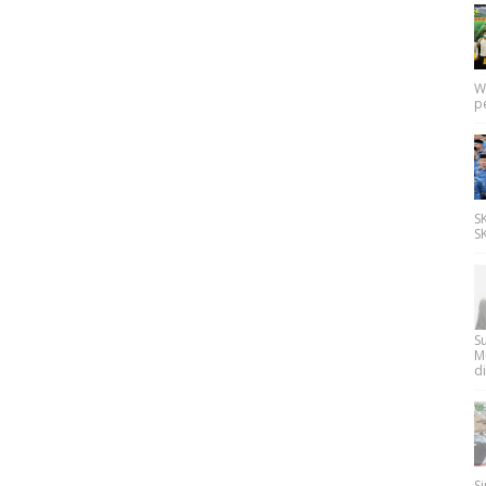
W
p
SK
SK
Su
M
di
Si