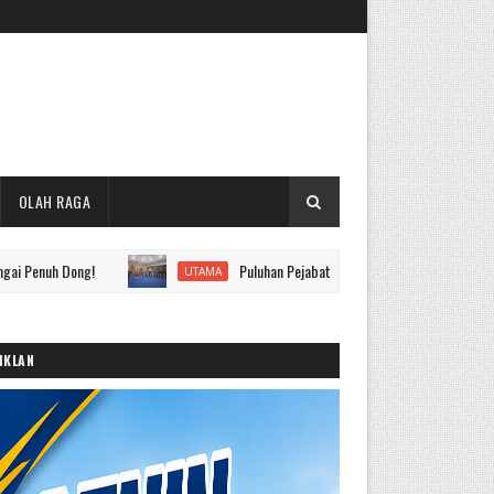
OLAH RAGA
Dong!
Puluhan Pejabat Eselon II hingga IV Pemkot Sungai Penu
UTAMA
IKLAN