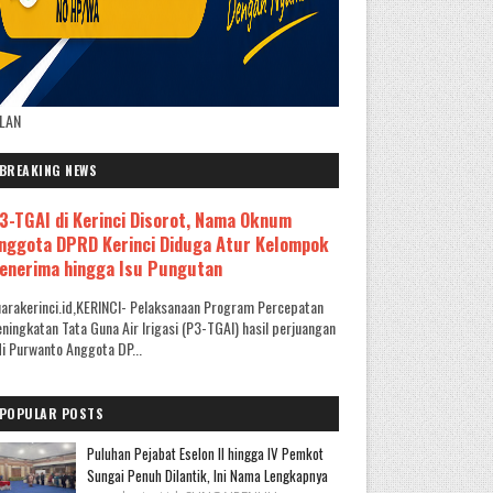
KLAN
BREAKING NEWS
3-TGAI di Kerinci Disorot, Nama Oknum
nggota DPRD Kerinci Diduga Atur Kelompok
enerima hingga Isu Pungutan
arakerinci.id,KERINCI- Pelaksanaan Program Percepatan
ningkatan Tata Guna Air Irigasi (P3-TGAI) hasil perjuangan
i Purwanto Anggota DP...
POPULAR POSTS
Puluhan Pejabat Eselon II hingga IV Pemkot
Sungai Penuh Dilantik, Ini Nama Lengkapnya