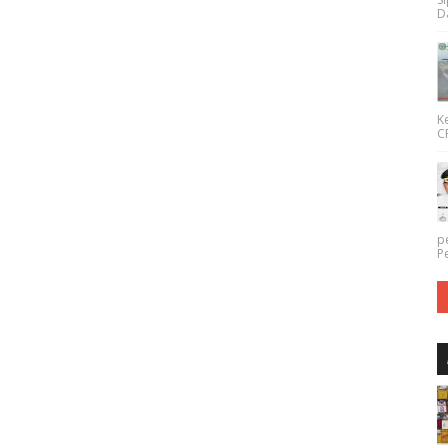
Da
K
CP
p
P