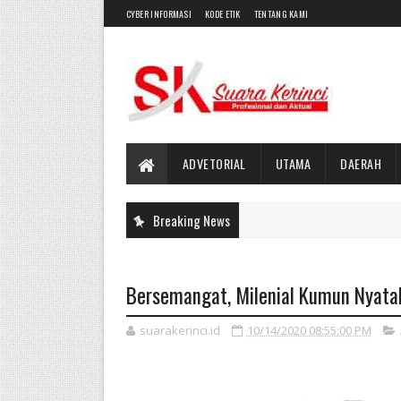
CYBER INFORMASI
KODE ETIK
TENTANG KAMI
ADVETORIAL
UTAMA
DAERAH
Breaking News
Bersemangat, Milenial Kumun Nyata
suarakerinci.id
10/14/2020 08:55:00 PM