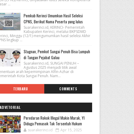
sar ...
Pemkab Kerinci Umumkan Hasil Seleksi
CPNS, Berikut Nama Peserta yang lulus
Suarakerinci.id, KERINCI- Pemerintah
Kabupaten Kerinci, melalui BKPSDMD
erinci, Minggu (12/1) mengumumkan hasil seleksi Akhir
NS lingkup ...
Stagnan, Pemkot Sungai Penuh Bisa Lumpuh
di Tangan Pejabat Galau
Suarakerinci.id, SUNGAI PENUH –
Agustus 2025 menjadi titik awal
enentuan arah kepemimpinan Alfin-Azhar di
emerintah Kota Sungai Penuh. Nam...
TERBARU
COMMENTS
ADVETORIAL
Peredaran Rokok Illegal Makin Marak, YI
Diduga Pemasok Tak Tersentuh Hukum
suarakerinci.id
Apr 15, 2025