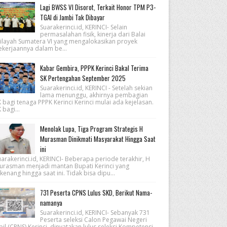
Lagi BWSS VI Disorot, Terkait Honor TPM P3-
TGAI di Jambi Tak Dibayar
Suarakerinci.id, KERINCI- Selain
permasalahan fisik, kinerja dari Balai
ilayah Sumatera VI yang mengalokasikan proyek
ekerjaannya dalam be...
Kabar Gembira, PPPK Kerinci Bakal Terima
SK Pertengahan September 2025
Suarakerinci.id, KERINCI - Setelah sekian
lama menunggu, akhirnya pembagian
 bagi tenaga PPPK Kerinci Kerinci mulai ada kejelasan.
 bagi...
Menolak Lupa, Tiga Program Strategis H
Murasman Dinikmati Masyarakat Hingga Saat
ini
arakerinci.id, KERINCI- Beberapa periode terakhir, H
urasman menjadi mantan Bupati Kerinci yang
kenang hingga saat ini. Tidak bisa dipu...
731 Peserta CPNS Lulus SKD, Berikut Nama-
namanya
Suarakerinci.id, KERINCI- Sebanyak 731
Peserta seleksi Calon Pegawai Negeri
pil (CPNS) Kerinci, dinyatakan lulus seleksi Kompetensi