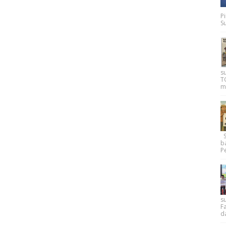
P
Su
s
T
m
Su
b
Pe
su
F
d