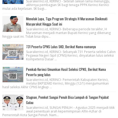
Suarakerinci.id, KERINCI - Setelah sekian lama menunggu,
akhirnya pembagian SK bagi tenaga PPPK Kerinci Kerinci
mulai ada kejelasan. SK bagi...
Menolak Lupa, Tiga Program Strategis H Murasman Dinikmati
Masyarakat Hingga Saat ini
Suarakerinci.id, KERINCI- Beberapa periode terakhir, H
Murasman menjadi mantan Bupati Kerinci yang dikenang
hingga saat ini. Tidak bisa dipu...
731 Peserta CPNS Lulus SKD, Berikut Nama-namanya
Suarakerinci.id, KERINCI- Sebanyak 731 Peserta seleksi Calon
Pegawai Negeri Sipil (CPNS) Kerinci, dinyatakan lulus seleksi
Kompetensi Dasar ...
Pemkab Kerinci Umumkan Hasil Seleksi CPNS, Berikut Nama
Peserta yang lulus
Suarakerinci.id, KERINCI- Pemerintah Kabupaten Kerinci,
melalui BKPSDMD Kerinci, Minggu (12/1) mengumumkan
hasil seleksi Akhir CPNS lingkup ...
Stagnan, Pemkot Sungai Penuh Bisa Lumpuh di Tangan Pejabat
Galau
Suarakerinci.id, SUNGAI PENUH – Agustus 2025 menjadi titik
awal penentuan arah kepemimpinan Alfin-Azhar di
Pemerintah Kota Sungai Penuh. Nam...