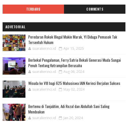
TERBARU
COMMENTS
ADVETORIAL
Peredaran Rokok Illegal Makin Marak, YI Diduga Pemasok Tak
Tersentuh Hukum
suarakerinci.id
Apr 15, 2025
Berbekal Pengalaman, Ferry Satria Bekali Generasi Muda Sungai
Penuh Tentang Ketrampilan Berusaha
suarakerinci.id
Aug 06, 2024
Wisuda ke VIII bagi 625 Mahasiswa IAIN Kerinci Berjalan Sukses
suarakerinci.id
May 02, 2024
Bertemu di Tanjabtim, Adi Rozal dan Abdullah Sani Saling
Mendoakan
suarakerinci.id
Jan 20, 2024