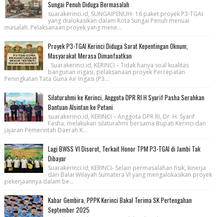
Sungai Penuh Diduga Bermasalah
suarakerinci.id, SUNGAIPENUH- 16 paket proyek P3-TGAI
yang dialokasikan dalam Kota Sungai Penuh menuai
masalah. Pelaksanaan proyek yang mene...
Proyek P3-TGAI Kerinci Diduga Sarat Kepentingan Oknum,
Masyarakat Merasa Dimanfaatkan
Suarakerinci.id, KERINCI – Tidak hanya soal kualitas
bangunan irigasi, pelaksanaan proyek Percepatan
Peningkatan Tata Guna Air Irigasi (P3...
Silaturahmi ke Kerinci, Anggota DPR RI H Syarif Pasha Serahkan
Bantuan Alsintan ke Petani
suarakerinci.id, KERINCI – Anggota DPR RI, Dr. H. Syarif
Fasha, melakukan silaturahmi bersama Bupati Kerinci dan
jajaran Pemerintah Daerah K...
Lagi BWSS VI Disorot, Terkait Honor TPM P3-TGAI di Jambi Tak
Dibayar
Suarakerinci.id, KERINCI- Selain permasalahan fisik, kinerja
dari Balai Wilayah Sumatera VI yang mengalokasikan proyek
pekerjaannya dalam be...
Kabar Gembira, PPPK Kerinci Bakal Terima SK Pertengahan
September 2025