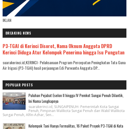
IKLAN
BREAKING NEWS
P3-TGAI di Kerinci Disorot, Nama Oknum Anggota DPRD
Kerinci Diduga Atur Kelompok Penerima hingga Isu Pungutan
suarakerinci.id,KERINCI- Pelaksanaan Program Percepatan Peningkatan Tata Guna
Air Irigasi (P3-TGAI) hasil perjuangan Edi Purwanto Anggota DP...
POPULAR POSTS
Puluhan Pejabat Eselon II hingga IV Pemkot Sungai Penuh Dilantik,
Ini Nama Lengkapnya
suarakerinci.id, SUNGAIPENUH- Pemerintah Kota Sungai
Penuh, Pimpinan Walikota Sungai Penuh dan Wakil Walikota
Sungai Penuh, Alfin-Azhar, Sen...
Kelompok Tani Hanya Formalitas, 16 Paket Proyek P3-TGAI di Kota