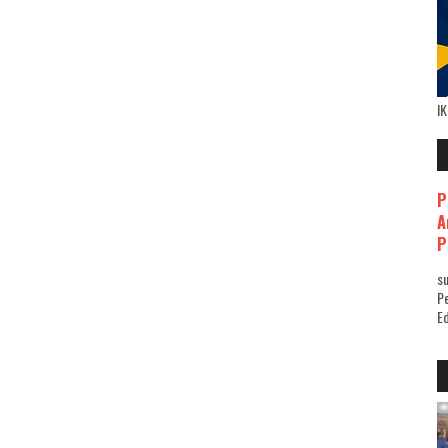
I
P
A
P
su
Pe
Ed