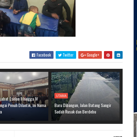
Facebook
Twitter
Google+
UTAMA
jabat Eselon II hingga IV
gai Penuh Dilantik, Ini Nama
Baru Dibangun, Jalan Batang Sangir
ya
Sudah Rusak dan Berdebu