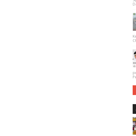
Da
K
CP
p
P