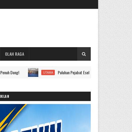
OLAH RAGA
Puluhan Pejabat Eselon II hingga IV Pemkot Sungai Penuh Dila
UTAMA
IKLAN