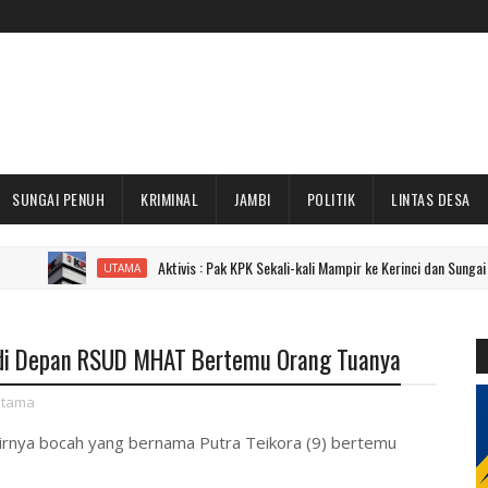
SUNGAI PENUH
KRIMINAL
JAMBI
POLITIK
LINTAS DESA
Aktivis : Pak KPK Sekali-kali Mampir ke Kerinci dan Sungai Penuh Dong!
UTAMA
r di Depan RSUD MHAT Bertemu Orang Tuanya
tama
hirnya bocah yang bernama Putra Teikora (9) bertemu