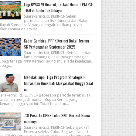
Lagi BWSS VI Disorot, Terkait Honor TPM P3-
TGAI di Jambi Tak Dibayar
Suarakerinci.id, KERINCI- Selain
permasalahan fisik, kinerja dari Balai
ilayah Sumatera VI yang mengalokasikan proyek
ekerjaannya dalam be...
Kabar Gembira, PPPK Kerinci Bakal Terima
SK Pertengahan September 2025
Suarakerinci.id, KERINCI - Setelah sekian
lama menunggu, akhirnya pembagian
 bagi tenaga PPPK Kerinci Kerinci mulai ada kejelasan.
 bagi...
Menolak Lupa, Tiga Program Strategis H
Murasman Dinikmati Masyarakat Hingga Saat
ini
arakerinci.id, KERINCI- Beberapa periode terakhir, H
urasman menjadi mantan Bupati Kerinci yang
kenang hingga saat ini. Tidak bisa dipu...
731 Peserta CPNS Lulus SKD, Berikut Nama-
namanya
Suarakerinci.id, KERINCI- Sebanyak 731
Peserta seleksi Calon Pegawai Negeri
pil (CPNS) Kerinci, dinyatakan lulus seleksi Kompetensi