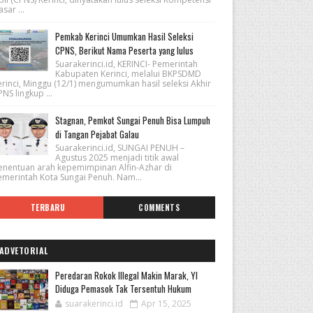
sar ...
Pemkab Kerinci Umumkan Hasil Seleksi
CPNS, Berikut Nama Peserta yang lulus
Suarakerinci.id, KERINCI- Pemerintah
Kabupaten Kerinci, melalui BKPSDMD
erinci, Minggu (12/1) mengumumkan hasil seleksi Akhir
NS lingkup ...
Stagnan, Pemkot Sungai Penuh Bisa Lumpuh
di Tangan Pejabat Galau
Suarakerinci.id, SUNGAI PENUH –
Agustus 2025 menjadi titik awal
enentuan arah kepemimpinan Alfin-Azhar di
emerintah Kota Sungai Penuh. Nam...
TERBARU
COMMENTS
ADVETORIAL
Peredaran Rokok Illegal Makin Marak, YI
Diduga Pemasok Tak Tersentuh Hukum
suarakerinci.id
Apr 15, 2025