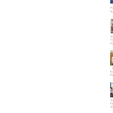
P
Su
s
T
m
Su
b
Pe
su
F
d