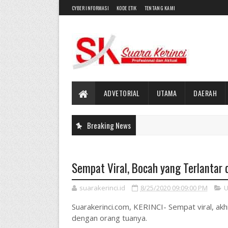
CYBER INFORMASI
KODE ETIK
TENTANG KAMI
ADVETORIAL
UTAMA
DAERAH
Breaking News
Sempat Viral, Bocah yang Terlanta
suarakerinci.id
8/25/2020 09:09:00 PM
U
Suarakerinci.com, KERINCI- Sempat viral, ak
dengan orang tuanya.