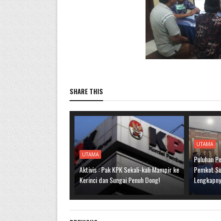
SHARE THIS
UTAMA
UTAMA
Puluhan Pe
Aktivis : Pak KPK Sekali-kali Mampir ke
Pemkot Sun
Kerinci dan Sungai Penuh Dong!
Lengkapn