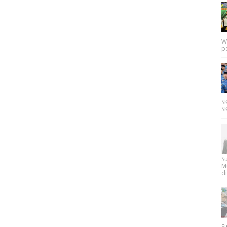
W
p
SK
SK
Su
M
di
Si