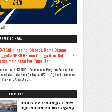
KLAN
BREAKING NEWS
3-TGAI di Kerinci Disorot, Nama Oknum
nggota DPRD Kerinci Diduga Atur Kelompok
enerima hingga Isu Pungutan
arakerinci.id,KERINCI- Pelaksanaan Program Percepatan
ningkatan Tata Guna Air Irigasi (P3-TGAI) hasil perjuangan
i Purwanto Anggota DP...
POPULAR POSTS
Puluhan Pejabat Eselon II hingga IV Pemkot
Sungai Penuh Dilantik, Ini Nama Lengkapnya