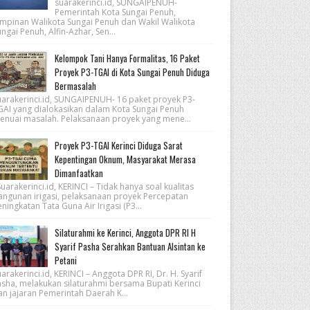
suarakerinci.id, SUNGAIPENUH-
Pemerintah Kota Sungai Penuh,
impinan Walikota Sungai Penuh dan Wakil Walikota
ngai Penuh, Alfin-Azhar, Sen...
Kelompok Tani Hanya Formalitas, 16 Paket
Proyek P3-TGAI di Kota Sungai Penuh Diduga
Bermasalah
uarakerinci.id, SUNGAIPENUH- 16 paket proyek P3-
GAI yang dialokasikan dalam Kota Sungai Penuh
enuai masalah. Pelaksanaan proyek yang mene...
Proyek P3-TGAI Kerinci Diduga Sarat
Kepentingan Oknum, Masyarakat Merasa
Dimanfaatkan
arakerinci.id, KERINCI – Tidak hanya soal kualitas
angunan irigasi, pelaksanaan proyek Percepatan
ningkatan Tata Guna Air Irigasi (P3...
Silaturahmi ke Kerinci, Anggota DPR RI H
Syarif Pasha Serahkan Bantuan Alsintan ke
Petani
arakerinci.id, KERINCI – Anggota DPR RI, Dr. H. Syarif
asha, melakukan silaturahmi bersama Bupati Kerinci
an jajaran Pemerintah Daerah K...