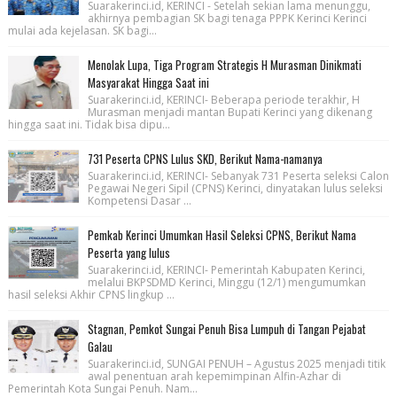
Suarakerinci.id, KERINCI - Setelah sekian lama menunggu,
akhirnya pembagian SK bagi tenaga PPPK Kerinci Kerinci
mulai ada kejelasan. SK bagi...
Menolak Lupa, Tiga Program Strategis H Murasman Dinikmati
Masyarakat Hingga Saat ini
Suarakerinci.id, KERINCI- Beberapa periode terakhir, H
Murasman menjadi mantan Bupati Kerinci yang dikenang
hingga saat ini. Tidak bisa dipu...
731 Peserta CPNS Lulus SKD, Berikut Nama-namanya
Suarakerinci.id, KERINCI- Sebanyak 731 Peserta seleksi Calon
Pegawai Negeri Sipil (CPNS) Kerinci, dinyatakan lulus seleksi
Kompetensi Dasar ...
Pemkab Kerinci Umumkan Hasil Seleksi CPNS, Berikut Nama
Peserta yang lulus
Suarakerinci.id, KERINCI- Pemerintah Kabupaten Kerinci,
melalui BKPSDMD Kerinci, Minggu (12/1) mengumumkan
hasil seleksi Akhir CPNS lingkup ...
Stagnan, Pemkot Sungai Penuh Bisa Lumpuh di Tangan Pejabat
Galau
Suarakerinci.id, SUNGAI PENUH – Agustus 2025 menjadi titik
awal penentuan arah kepemimpinan Alfin-Azhar di
Pemerintah Kota Sungai Penuh. Nam...