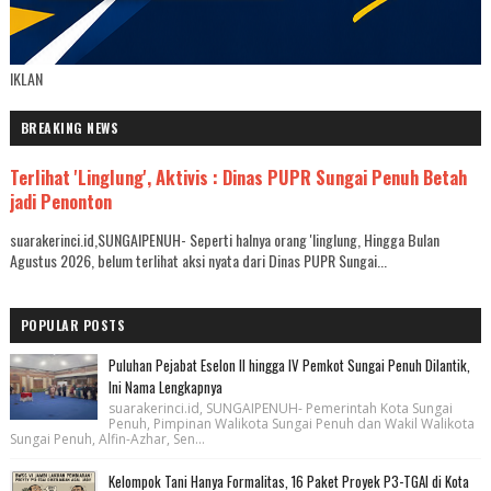
IKLAN
BREAKING NEWS
Terlihat 'Linglung', Aktivis : Dinas PUPR Sungai Penuh Betah
jadi Penonton
suarakerinci.id,SUNGAIPENUH- Seperti halnya orang 'linglung, Hingga Bulan
Agustus 2026, belum terlihat aksi nyata dari Dinas PUPR Sungai...
POPULAR POSTS
Puluhan Pejabat Eselon II hingga IV Pemkot Sungai Penuh Dilantik,
Ini Nama Lengkapnya
suarakerinci.id, SUNGAIPENUH- Pemerintah Kota Sungai
Penuh, Pimpinan Walikota Sungai Penuh dan Wakil Walikota
Sungai Penuh, Alfin-Azhar, Sen...
Kelompok Tani Hanya Formalitas, 16 Paket Proyek P3-TGAI di Kota