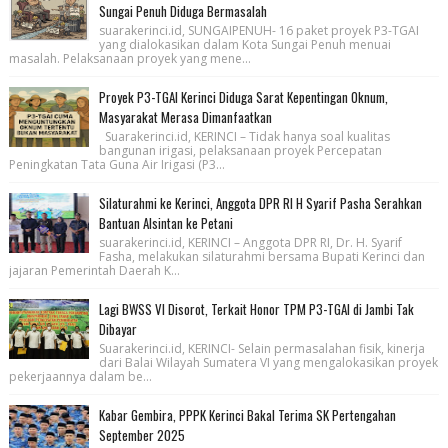
Sungai Penuh Diduga Bermasalah
suarakerinci.id, SUNGAIPENUH- 16 paket proyek P3-TGAI
yang dialokasikan dalam Kota Sungai Penuh menuai
masalah. Pelaksanaan proyek yang mene...
Proyek P3-TGAI Kerinci Diduga Sarat Kepentingan Oknum,
Masyarakat Merasa Dimanfaatkan
Suarakerinci.id, KERINCI – Tidak hanya soal kualitas
bangunan irigasi, pelaksanaan proyek Percepatan
Peningkatan Tata Guna Air Irigasi (P3...
Silaturahmi ke Kerinci, Anggota DPR RI H Syarif Pasha Serahkan
Bantuan Alsintan ke Petani
suarakerinci.id, KERINCI – Anggota DPR RI, Dr. H. Syarif
Fasha, melakukan silaturahmi bersama Bupati Kerinci dan
jajaran Pemerintah Daerah K...
Lagi BWSS VI Disorot, Terkait Honor TPM P3-TGAI di Jambi Tak
Dibayar
Suarakerinci.id, KERINCI- Selain permasalahan fisik, kinerja
dari Balai Wilayah Sumatera VI yang mengalokasikan proyek
pekerjaannya dalam be...
Kabar Gembira, PPPK Kerinci Bakal Terima SK Pertengahan
September 2025