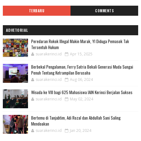
TERBARU
COMMENTS
ADVETORIAL
Peredaran Rokok Illegal Makin Marak, YI Diduga Pemasok Tak
Tersentuh Hukum
suarakerinci.id
Apr 15, 2025
Berbekal Pengalaman, Ferry Satria Bekali Generasi Muda Sungai
Penuh Tentang Ketrampilan Berusaha
suarakerinci.id
Aug 06, 2024
Wisuda ke VIII bagi 625 Mahasiswa IAIN Kerinci Berjalan Sukses
suarakerinci.id
May 02, 2024
Bertemu di Tanjabtim, Adi Rozal dan Abdullah Sani Saling
Mendoakan
suarakerinci.id
Jan 20, 2024