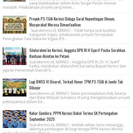
yang dialokasikan dalam Kota Sungai Penuh menuai
masalah. Pelaksanaan proyek yang mene...
Proyek P3-TGAI Kerinci Diduga Sarat Kepentingan Oknum,
Masyarakat Merasa Dimanfaatkan
Suarakerinci.id, KERINCI – Tidak hanya soal kualitas
bangunan irigasi, pelaksanaan proyek Percepatan
Peningkatan Tata Guna Air Irigasi (P3...
Silaturahmi ke Kerinci, Anggota DPR RI H Syarif Pasha Serahkan
Bantuan Alsintan ke Petani
suarakerinci.id, KERINCI – Anggota DPR RI, Dr. H. Syarif
Fasha, melakukan silaturahmi bersama Bupati Kerinci dan
jajaran Pemerintah Daerah K...
Lagi BWSS VI Disorot, Terkait Honor TPM P3-TGAI di Jambi Tak
Dibayar
Suarakerinci.id, KERINCI- Selain permasalahan fisik, kinerja
dari Balai Wilayah Sumatera VI yang mengalokasikan proyek
pekerjaannya dalam be...
Kabar Gembira, PPPK Kerinci Bakal Terima SK Pertengahan
September 2025
Suarakerinci.id, KERINCI - Setelah sekian lama menunggu,
akhirnya pembagian SK bagi tenaga PPPK Kerinci Kerinci