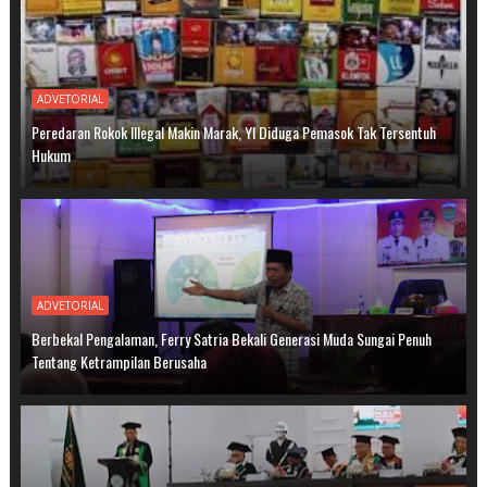
ADVETORIAL
Peredaran Rokok Illegal Makin Marak, YI Diduga Pemasok Tak Tersentuh
Hukum
ADVETORIAL
Berbekal Pengalaman, Ferry Satria Bekali Generasi Muda Sungai Penuh
Tentang Ketrampilan Berusaha