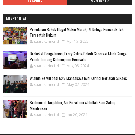
TERBARU
COMMENTS
ADVETORIAL
Peredaran Rokok Illegal Makin Marak, YI Diduga Pemasok Tak
Tersentuh Hukum
suarakerinci.id
Apr 15, 2025
Berbekal Pengalaman, Ferry Satria Bekali Generasi Muda Sungai
Penuh Tentang Ketrampilan Berusaha
suarakerinci.id
Aug 06, 2024
Wisuda ke VIII bagi 625 Mahasiswa IAIN Kerinci Berjalan Sukses
suarakerinci.id
May 02, 2024
Bertemu di Tanjabtim, Adi Rozal dan Abdullah Sani Saling
Mendoakan
suarakerinci.id
Jan 20, 2024