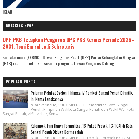
IKLAN
BREAKING NEWS
DPP PKB Tetapkan Pengurus DPC PKB Kerinci Periode 2026–
2031, Tomi Emiral Jadi Sekretaris
suarakerinci.id,KERINCI- Dewan Pengurus Pusat (DPP) Partai Kebangkitan Bangsa
(PKB) resmi menetapkan susunan pengurus Dewan Pengurus Cabang ...
POPULAR POSTS
Puluhan Pejabat Eselon II hingga IV Pemkot Sungai Penuh Dilantik,
Ini Nama Lengkapnya
suarakerinci.id, SUNGAIPENUH- Pemerintah Kota Sungai
Penuh, Pimpinan Walikota Sungai Penuh dan Wakil Walikota
Sungai Penuh, Alfin-Azhar, Sen...
Kelompok Tani Hanya Formalitas, 16 Paket Proyek P3-TGAI di Kota
Sungai Penuh Diduga Bermasalah
suarakerinci.id, SUNGAIPENUH- 16 paket proyek P3-TGAI