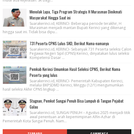
mulai ada kejelasan. SK bagi...
Menolak Lupa, Tiga Program Strategis H Murasman Dinikmati
Masyarakat Hingga Saat ini
Suarakerinci.id, KERINCI- Beberapa periode terakhir, H
Murasman menjadi mantan Bupati Kerinci yang dikenang
hingga saat ini. Tidak bisa dipu...
731 Peserta CPNS Lulus SKD, Berikut Nama-namanya
Suarakerinci.id, KERINCI- Sebanyak 731 Peserta seleksi Calon
Pegawai Negeri Sipil (CPNS) Kerinci, dinyatakan lulus seleksi
Kompetensi Dasar ...
Pemkab Kerinci Umumkan Hasil Seleksi CPNS, Berikut Nama
Peserta yang lulus
Suarakerinci.id, KERINCI- Pemerintah Kabupaten Kerinci,
melalui BKPSDMD Kerinci, Minggu (12/1) mengumumkan
hasil seleksi Akhir CPNS lingkup ...
Stagnan, Pemkot Sungai Penuh Bisa Lumpuh di Tangan Pejabat
Galau
Suarakerinci.id, SUNGAI PENUH – Agustus 2025 menjadi titik
awal penentuan arah kepemimpinan Alfin-Azhar di
Pemerintah Kota Sungai Penuh. Nam...