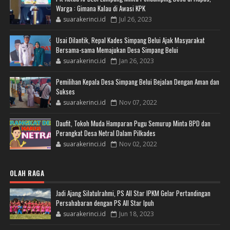
Warga : Gimana Kalau di Awasi KPK
suarakerinci.id
Jul 26, 2023
Usai Dilantik, Repal Kades Simpang Belui Ajak Masyarakat
Bersama-sama Memajukan Desa Simpang Belui
suarakerinci.id
Jan 26, 2023
Pemilihan Kepala Desa Simpang Belui Bejalan Dengan Aman dan
Sukses
suarakerinci.id
Nov 07, 2022
Daufit, Tokoh Muda Hamparan Pugu Semurup Minta BPD dan
Perangkat Desa Netral Dalam Pilkades
suarakerinci.id
Nov 02, 2022
OLAH RAGA
Jadi Ajang Silatulrahmi, PS All Star IPKM Gelar Pertandingan
Persahabaran dengan PS All Star Ipuh
suarakerinci.id
Jun 18, 2023