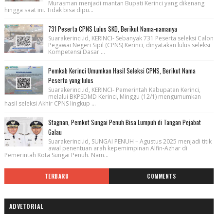
Murasman menjadi mantan Bupati Kerinci yang dikenang
hingga saat ini. Tidak bisa dipu...
731 Peserta CPNS Lulus SKD, Berikut Nama-namanya
Suarakerinci.id, KERINCI- Sebanyak 731 Peserta seleksi Calon
Pegawai Negeri Sipil (CPNS) Kerinci, dinyatakan lulus seleksi
Kompetensi Dasar ...
Pemkab Kerinci Umumkan Hasil Seleksi CPNS, Berikut Nama
Peserta yang lulus
Suarakerinci.id, KERINCI- Pemerintah Kabupaten Kerinci,
melalui BKPSDMD Kerinci, Minggu (12/1) mengumumkan
hasil seleksi Akhir CPNS lingkup ...
Stagnan, Pemkot Sungai Penuh Bisa Lumpuh di Tangan Pejabat
Galau
Suarakerinci.id, SUNGAI PENUH – Agustus 2025 menjadi titik
awal penentuan arah kepemimpinan Alfin-Azhar di
Pemerintah Kota Sungai Penuh. Nam...
TERBARU
COMMENTS
ADVETORIAL