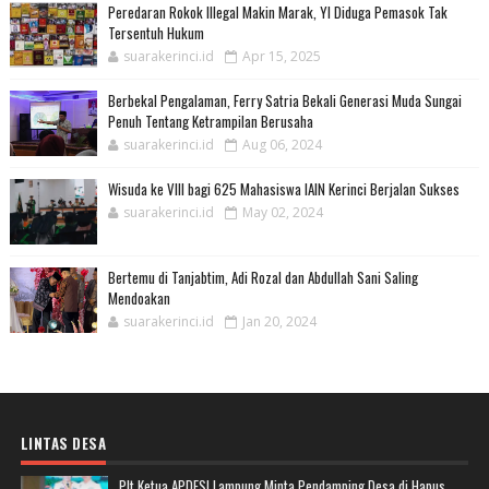
Peredaran Rokok Illegal Makin Marak, YI Diduga Pemasok Tak
Tersentuh Hukum
suarakerinci.id
Apr 15, 2025
Berbekal Pengalaman, Ferry Satria Bekali Generasi Muda Sungai
Penuh Tentang Ketrampilan Berusaha
suarakerinci.id
Aug 06, 2024
Wisuda ke VIII bagi 625 Mahasiswa IAIN Kerinci Berjalan Sukses
suarakerinci.id
May 02, 2024
Bertemu di Tanjabtim, Adi Rozal dan Abdullah Sani Saling
Mendoakan
suarakerinci.id
Jan 20, 2024
LINTAS DESA
Plt Ketua APDESI Lampung Minta Pendamping Desa di Hapus,