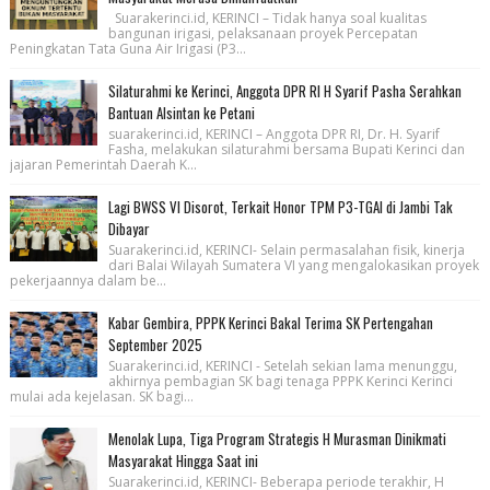
Suarakerinci.id, KERINCI – Tidak hanya soal kualitas
bangunan irigasi, pelaksanaan proyek Percepatan
Peningkatan Tata Guna Air Irigasi (P3...
Silaturahmi ke Kerinci, Anggota DPR RI H Syarif Pasha Serahkan
Bantuan Alsintan ke Petani
suarakerinci.id, KERINCI – Anggota DPR RI, Dr. H. Syarif
Fasha, melakukan silaturahmi bersama Bupati Kerinci dan
jajaran Pemerintah Daerah K...
Lagi BWSS VI Disorot, Terkait Honor TPM P3-TGAI di Jambi Tak
Dibayar
Suarakerinci.id, KERINCI- Selain permasalahan fisik, kinerja
dari Balai Wilayah Sumatera VI yang mengalokasikan proyek
pekerjaannya dalam be...
Kabar Gembira, PPPK Kerinci Bakal Terima SK Pertengahan
September 2025
Suarakerinci.id, KERINCI - Setelah sekian lama menunggu,
akhirnya pembagian SK bagi tenaga PPPK Kerinci Kerinci
mulai ada kejelasan. SK bagi...
Menolak Lupa, Tiga Program Strategis H Murasman Dinikmati
Masyarakat Hingga Saat ini
Suarakerinci.id, KERINCI- Beberapa periode terakhir, H