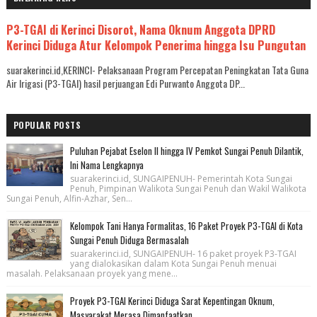
P3-TGAI di Kerinci Disorot, Nama Oknum Anggota DPRD
Kerinci Diduga Atur Kelompok Penerima hingga Isu Pungutan
suarakerinci.id,KERINCI- Pelaksanaan Program Percepatan Peningkatan Tata Guna
Air Irigasi (P3-TGAI) hasil perjuangan Edi Purwanto Anggota DP...
POPULAR POSTS
Puluhan Pejabat Eselon II hingga IV Pemkot Sungai Penuh Dilantik,
Ini Nama Lengkapnya
suarakerinci.id, SUNGAIPENUH- Pemerintah Kota Sungai
Penuh, Pimpinan Walikota Sungai Penuh dan Wakil Walikota
Sungai Penuh, Alfin-Azhar, Sen...
Kelompok Tani Hanya Formalitas, 16 Paket Proyek P3-TGAI di Kota
Sungai Penuh Diduga Bermasalah
suarakerinci.id, SUNGAIPENUH- 16 paket proyek P3-TGAI
yang dialokasikan dalam Kota Sungai Penuh menuai
masalah. Pelaksanaan proyek yang mene...
Proyek P3-TGAI Kerinci Diduga Sarat Kepentingan Oknum,
Masyarakat Merasa Dimanfaatkan