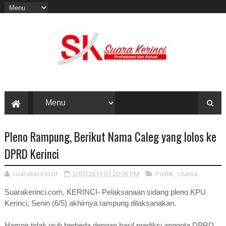
Pleno Rampung, Berikut Nama Caleg yang lolos ke
DPRD Kerinci
suarakerinci.id
5/07/2019 03:20:00 PM
Politik
,
Utama
Suarakerinci.com, KERINCI- Pelaksanaan sidang pleno KPU
Kerinci, Senin (6/5) akhirnya rampung dilaksanakan.
Hampir tidak jauh berbeda dengan hasil prediksi anggota DPRD