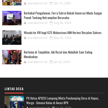
suarakerinci.id
Apr 15, 2025
Berbekal Pengalaman, Ferry Satria Bekali Generasi Muda Sungai
Penuh Tentang Ketrampilan Berusaha
suarakerinci.id
Aug 06, 2024
Wisuda ke VIII bagi 625 Mahasiswa IAIN Kerinci Berjalan Sukses
suarakerinci.id
May 02, 2024
Bertemu di Tanjabtim, Adi Rozal dan Abdullah Sani Saling
Mendoakan
suarakerinci.id
Jan 20, 2024
LINTAS DESA
Plt Ketua APDESI Lampung Minta Pendamping Desa di Hapus,
Warga : Gimana Kalau di Awasi KPK
suarakerinci.id
Jul 26, 2023