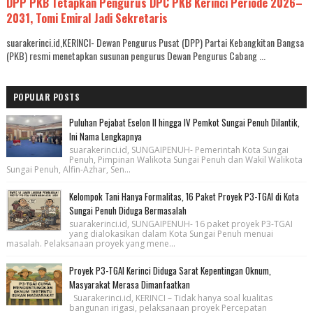
DPP PKB Tetapkan Pengurus DPC PKB Kerinci Periode 2026–
2031, Tomi Emiral Jadi Sekretaris
suarakerinci.id,KERINCI- Dewan Pengurus Pusat (DPP) Partai Kebangkitan Bangsa
(PKB) resmi menetapkan susunan pengurus Dewan Pengurus Cabang ...
POPULAR POSTS
Puluhan Pejabat Eselon II hingga IV Pemkot Sungai Penuh Dilantik,
Ini Nama Lengkapnya
suarakerinci.id, SUNGAIPENUH- Pemerintah Kota Sungai
Penuh, Pimpinan Walikota Sungai Penuh dan Wakil Walikota
Sungai Penuh, Alfin-Azhar, Sen...
Kelompok Tani Hanya Formalitas, 16 Paket Proyek P3-TGAI di Kota
Sungai Penuh Diduga Bermasalah
suarakerinci.id, SUNGAIPENUH- 16 paket proyek P3-TGAI
yang dialokasikan dalam Kota Sungai Penuh menuai
masalah. Pelaksanaan proyek yang mene...
Proyek P3-TGAI Kerinci Diduga Sarat Kepentingan Oknum,
Masyarakat Merasa Dimanfaatkan
Suarakerinci.id, KERINCI – Tidak hanya soal kualitas
bangunan irigasi, pelaksanaan proyek Percepatan