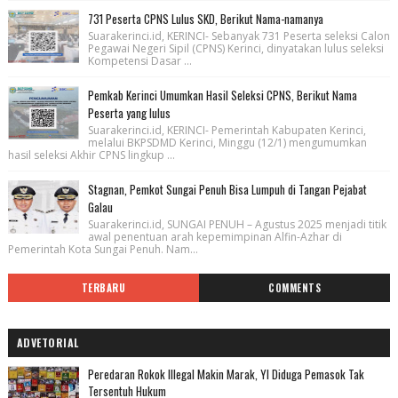
731 Peserta CPNS Lulus SKD, Berikut Nama-namanya
Suarakerinci.id, KERINCI- Sebanyak 731 Peserta seleksi Calon
Pegawai Negeri Sipil (CPNS) Kerinci, dinyatakan lulus seleksi
Kompetensi Dasar ...
Pemkab Kerinci Umumkan Hasil Seleksi CPNS, Berikut Nama
Peserta yang lulus
Suarakerinci.id, KERINCI- Pemerintah Kabupaten Kerinci,
melalui BKPSDMD Kerinci, Minggu (12/1) mengumumkan
hasil seleksi Akhir CPNS lingkup ...
Stagnan, Pemkot Sungai Penuh Bisa Lumpuh di Tangan Pejabat
Galau
Suarakerinci.id, SUNGAI PENUH – Agustus 2025 menjadi titik
awal penentuan arah kepemimpinan Alfin-Azhar di
Pemerintah Kota Sungai Penuh. Nam...
TERBARU
COMMENTS
ADVETORIAL
Peredaran Rokok Illegal Makin Marak, YI Diduga Pemasok Tak
Tersentuh Hukum