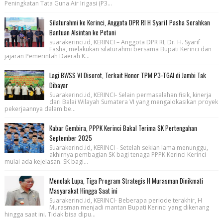
Peningkatan Tata Guna Air Irigasi (P3...
Silaturahmi ke Kerinci, Anggota DPR RI H Syarif Pasha Serahkan
Bantuan Alsintan ke Petani
suarakerinci.id, KERINCI – Anggota DPR RI, Dr. H. Syarif
Fasha, melakukan silaturahmi bersama Bupati Kerinci dan
jajaran Pemerintah Daerah K...
Lagi BWSS VI Disorot, Terkait Honor TPM P3-TGAI di Jambi Tak
Dibayar
Suarakerinci.id, KERINCI- Selain permasalahan fisik, kinerja
dari Balai Wilayah Sumatera VI yang mengalokasikan proyek
pekerjaannya dalam be...
Kabar Gembira, PPPK Kerinci Bakal Terima SK Pertengahan
September 2025
Suarakerinci.id, KERINCI - Setelah sekian lama menunggu,
akhirnya pembagian SK bagi tenaga PPPK Kerinci Kerinci
mulai ada kejelasan. SK bagi...
Menolak Lupa, Tiga Program Strategis H Murasman Dinikmati
Masyarakat Hingga Saat ini
Suarakerinci.id, KERINCI- Beberapa periode terakhir, H
Murasman menjadi mantan Bupati Kerinci yang dikenang
hingga saat ini. Tidak bisa dipu...