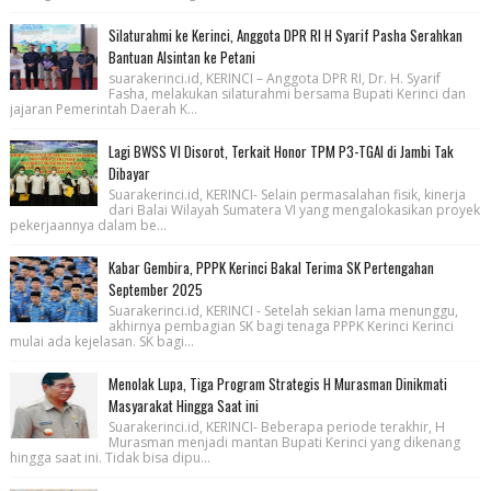
Silaturahmi ke Kerinci, Anggota DPR RI H Syarif Pasha Serahkan
Bantuan Alsintan ke Petani
suarakerinci.id, KERINCI – Anggota DPR RI, Dr. H. Syarif
Fasha, melakukan silaturahmi bersama Bupati Kerinci dan
jajaran Pemerintah Daerah K...
Lagi BWSS VI Disorot, Terkait Honor TPM P3-TGAI di Jambi Tak
Dibayar
Suarakerinci.id, KERINCI- Selain permasalahan fisik, kinerja
dari Balai Wilayah Sumatera VI yang mengalokasikan proyek
pekerjaannya dalam be...
Kabar Gembira, PPPK Kerinci Bakal Terima SK Pertengahan
September 2025
Suarakerinci.id, KERINCI - Setelah sekian lama menunggu,
akhirnya pembagian SK bagi tenaga PPPK Kerinci Kerinci
mulai ada kejelasan. SK bagi...
Menolak Lupa, Tiga Program Strategis H Murasman Dinikmati
Masyarakat Hingga Saat ini
Suarakerinci.id, KERINCI- Beberapa periode terakhir, H
Murasman menjadi mantan Bupati Kerinci yang dikenang
hingga saat ini. Tidak bisa dipu...