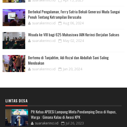
suarakerinci.id
Apr 15, 2025
Berbekal Pengalaman, Ferry Satria Bekali Generasi Muda Sungai
Penuh Tentang Ketrampilan Berusaha
suarakerinci.id
Aug 06, 2024
Wisuda ke VIII bagi 625 Mahasiswa IAIN Kerinci Berjalan Sukses
suarakerinci.id
May 02, 2024
Bertemu di Tanjabtim, Adi Rozal dan Abdullah Sani Saling
Mendoakan
suarakerinci.id
Jan 20, 2024
LINTAS DESA
Plt Ketua APDESI Lampung Minta Pendamping Desa di Hapus,
Warga : Gimana Kalau di Awasi KPK
suarakerinci.id
Jul 26, 2023