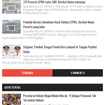
731 Peserta CPNS Lulus SKD, Berikut Nama-namanya
Suarakerinci.id, KERINCI- Sebanyak 731 Peserta seleksi Calon
Pegawai Negeri Sipil (CPNS) Kerinci, dinyatakan lulus seleksi
Kompetensi Dasar ...
Pemkab Kerinci Umumkan Hasil Seleksi CPNS, Berikut Nama
Peserta yang lulus
Suarakerinci.id, KERINCI- Pemerintah Kabupaten Kerinci,
melalui BKPSDMD Kerinci, Minggu (12/1) mengumumkan
hasil seleksi Akhir CPNS lingkup ...
Stagnan, Pemkot Sungai Penuh Bisa Lumpuh di Tangan Pejabat
Galau
Suarakerinci.id, SUNGAI PENUH – Agustus 2025 menjadi titik
awal penentuan arah kepemimpinan Alfin-Azhar di
Pemerintah Kota Sungai Penuh. Nam...
TERBARU
COMMENTS
ADVETORIAL
Peredaran Rokok Illegal Makin Marak, YI Diduga Pemasok Tak
Tersentuh Hukum