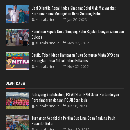
Usai Dilantik, Repal Kades Simpang Belui Ajak Masyarakat
Bersama-sama Memajukan Desa Simpang Belui
suarakerinci.id
Jan 26, 2023
Pemilihan Kepala Desa Simpang Belui Bejalan Dengan Aman dan
Sukses
suarakerinci.id
Nov 07, 2022
Daufit, Tokoh Muda Hamparan Pugu Semurup Minta BPD dan
Perangkat Desa Netral Dalam Pilkades
suarakerinci.id
Nov 02, 2022
OLAH RAGA
Jadi Ajang Silatulrahmi, PS All Star IPKM Gelar Pertandingan
Persahabaran dengan PS All Star Ipuh
suarakerinci.id
Jun 18, 2023
Turnamen Sepakbola Portim Cup Lima Desa Tanjung Pauh
Resmi Di Buka
suarakerinci.id
Sept 19, 2022