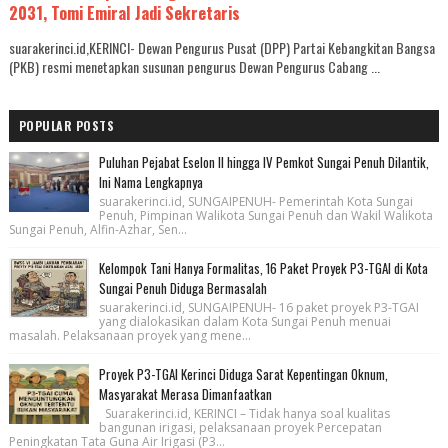
2031, Tomi Emiral Jadi Sekretaris
suarakerinci.id,KERINCI- Dewan Pengurus Pusat (DPP) Partai Kebangkitan Bangsa
(PKB) resmi menetapkan susunan pengurus Dewan Pengurus Cabang ...
POPULAR POSTS
Puluhan Pejabat Eselon II hingga IV Pemkot Sungai Penuh Dilantik,
Ini Nama Lengkapnya
suarakerinci.id, SUNGAIPENUH- Pemerintah Kota Sungai
Penuh, Pimpinan Walikota Sungai Penuh dan Wakil Walikota
Sungai Penuh, Alfin-Azhar, Sen...
Kelompok Tani Hanya Formalitas, 16 Paket Proyek P3-TGAI di Kota
Sungai Penuh Diduga Bermasalah
suarakerinci.id, SUNGAIPENUH- 16 paket proyek P3-TGAI
yang dialokasikan dalam Kota Sungai Penuh menuai
masalah. Pelaksanaan proyek yang mene...
Proyek P3-TGAI Kerinci Diduga Sarat Kepentingan Oknum,
Masyarakat Merasa Dimanfaatkan
Suarakerinci.id, KERINCI – Tidak hanya soal kualitas
bangunan irigasi, pelaksanaan proyek Percepatan
Peningkatan Tata Guna Air Irigasi (P3...