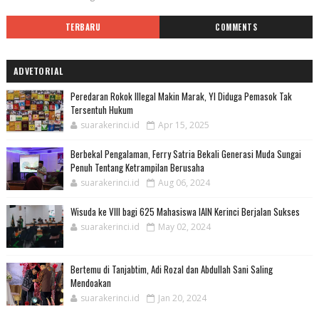
TERBARU
COMMENTS
ADVETORIAL
Peredaran Rokok Illegal Makin Marak, YI Diduga Pemasok Tak
Tersentuh Hukum
suarakerinci.id
Apr 15, 2025
Berbekal Pengalaman, Ferry Satria Bekali Generasi Muda Sungai
Penuh Tentang Ketrampilan Berusaha
suarakerinci.id
Aug 06, 2024
Wisuda ke VIII bagi 625 Mahasiswa IAIN Kerinci Berjalan Sukses
suarakerinci.id
May 02, 2024
Bertemu di Tanjabtim, Adi Rozal dan Abdullah Sani Saling
Mendoakan
suarakerinci.id
Jan 20, 2024