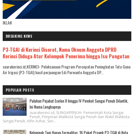
IKLAN
BREAKING NEWS
P3-TGAI di Kerinci Disorot, Nama Oknum Anggota DPRD
Kerinci Diduga Atur Kelompok Penerima hingga Isu Pungutan
suarakerinci.id,KERINCI- Pelaksanaan Program Percepatan Peningkatan Tata Guna
Air Irigasi (P3-TGAI) hasil perjuangan Edi Purwanto Anggota DP...
POPULAR POSTS
Puluhan Pejabat Eselon II hingga IV Pemkot Sungai Penuh Dilantik,
Ini Nama Lengkapnya
suarakerinci.id, SUNGAIPENUH- Pemerintah Kota Sungai
Penuh, Pimpinan Walikota Sungai Penuh dan Wakil Walikota
Sungai Penuh, Alfin-Azhar, Sen...
Kelompok Tani Hanya Formalitas, 16 Paket Proyek P3-TGAI di Kota