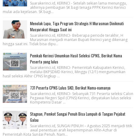
Suarakerinci.id, KERINCI - Setelah sekian lama menunggu,
akhirnya pembagian SK bagi tenaga PPPK Kerinci Kerinci
mulai ada kejelasan. SK bagi...
Menolak Lupa, Tiga Program Strategis H Murasman Dinikmati
Masyarakat Hingga Saat ini
Suarakerinci.id, KERINCI- Beberapa periode terakhir, H
Murasman menjadi mantan Bupati Kerinci yang dikenang
hingga saat ini. Tidak bisa dipu...
Pemkab Kerinci Umumkan Hasil Seleksi CPNS, Berikut Nama
Peserta yang lulus
Suarakerinci.id, KERINCI- Pemerintah Kabupaten Kerinci,
melalui BKPSDMD Kerinci, Minggu (12/1) mengumumkan
hasil seleksi Akhir CPNS lingkup ...
731 Peserta CPNS Lulus SKD, Berikut Nama-namanya
Suarakerinci.id, KERINCI- Sebanyak 731 Peserta seleksi Calon
Pegawai Negeri Sipil (CPNS) Kerinci, dinyatakan lulus seleksi
Kompetensi Dasar ...
Stagnan, Pemkot Sungai Penuh Bisa Lumpuh di Tangan Pejabat
Galau
Suarakerinci.id, SUNGAI PENUH – Agustus 2025 menjadi titik
awal penentuan arah kepemimpinan Alfin-Azhar di
Pemerintah Kota Sungai Penuh. Nam...