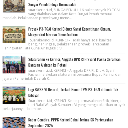
Sungai Penuh Diduga Bermasalah
suarakerinci.id, SUNGAIPENUH- 16 paket proyek P3-TGAI
yang dialokasikan dalam Kota Sungai Penuh menuai
masalah. Pelaksanaan proyek yang mene...
Proyek P3-TGAI Kerinci Diduga Sarat Kepentingan Oknum,
Masyarakat Merasa Dimanfaatkan
Suarakerinci.id, KERINCI – Tidak hanya soal kualitas
bangunan irigasi, pelaksanaan proyek Percepatan
Peningkatan Tata Guna Air Irigasi (P3...
Silaturahmi ke Kerinci, Anggota DPR RI H Syarif Pasha Serahkan
Bantuan Alsintan ke Petani
suarakerinci.id, KERINCI – Anggota DPR RI, Dr. H. Syarif
Fasha, melakukan silaturahmi bersama Bupati Kerinci dan
jajaran Pemerintah Daerah K...
Lagi BWSS VI Disorot, Terkait Honor TPM P3-TGAI di Jambi Tak
Dibayar
Suarakerinci.id, KERINCI- Selain permasalahan fisik, kinerja
dari Balai Wilayah Sumatera VI yang mengalokasikan proyek
pekerjaannya dalam be...
Kabar Gembira, PPPK Kerinci Bakal Terima SK Pertengahan
September 2025