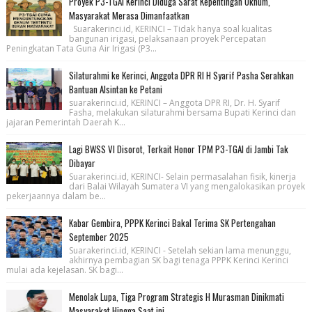
Proyek P3-TGAI Kerinci Diduga Sarat Kepentingan Oknum,
Masyarakat Merasa Dimanfaatkan
Suarakerinci.id, KERINCI – Tidak hanya soal kualitas
bangunan irigasi, pelaksanaan proyek Percepatan
Peningkatan Tata Guna Air Irigasi (P3...
Silaturahmi ke Kerinci, Anggota DPR RI H Syarif Pasha Serahkan
Bantuan Alsintan ke Petani
suarakerinci.id, KERINCI – Anggota DPR RI, Dr. H. Syarif
Fasha, melakukan silaturahmi bersama Bupati Kerinci dan
jajaran Pemerintah Daerah K...
Lagi BWSS VI Disorot, Terkait Honor TPM P3-TGAI di Jambi Tak
Dibayar
Suarakerinci.id, KERINCI- Selain permasalahan fisik, kinerja
dari Balai Wilayah Sumatera VI yang mengalokasikan proyek
pekerjaannya dalam be...
Kabar Gembira, PPPK Kerinci Bakal Terima SK Pertengahan
September 2025
Suarakerinci.id, KERINCI - Setelah sekian lama menunggu,
akhirnya pembagian SK bagi tenaga PPPK Kerinci Kerinci
mulai ada kejelasan. SK bagi...
Menolak Lupa, Tiga Program Strategis H Murasman Dinikmati
Masyarakat Hingga Saat ini