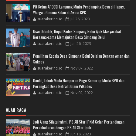
Plt Ketua APDESI Lampung Minta Pendamping Desa di Hapus,
Warga : Gimana Kalau di Awasi KPK
suarakerinci.id
Jul 26, 2023
Usai Dilantik, Repal Kades Simpang Belui Ajak Masyarakat
Bersama-sama Memajukan Desa Simpang Belui
suarakerinci.id
Jan 26, 2023
Pemilihan Kepala Desa Simpang Belui Bejalan Dengan Aman dan
Sukses
suarakerinci.id
Nov 07, 2022
Daufit, Tokoh Muda Hamparan Pugu Semurup Minta BPD dan
Perangkat Desa Netral Dalam Pilkades
suarakerinci.id
Nov 02, 2022
OLAH RAGA
Jadi Ajang Silatulrahmi, PS All Star IPKM Gelar Pertandingan
Persahabaran dengan PS All Star Ipuh
suarakerinci.id
Jun 18, 2023