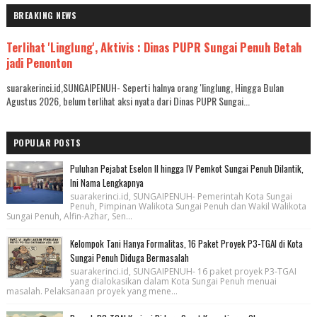
BREAKING NEWS
Terlihat 'Linglung', Aktivis : Dinas PUPR Sungai Penuh Betah
jadi Penonton
suarakerinci.id,SUNGAIPENUH- Seperti halnya orang 'linglung, Hingga Bulan
Agustus 2026, belum terlihat aksi nyata dari Dinas PUPR Sungai...
POPULAR POSTS
Puluhan Pejabat Eselon II hingga IV Pemkot Sungai Penuh Dilantik,
Ini Nama Lengkapnya
suarakerinci.id, SUNGAIPENUH- Pemerintah Kota Sungai
Penuh, Pimpinan Walikota Sungai Penuh dan Wakil Walikota
Sungai Penuh, Alfin-Azhar, Sen...
Kelompok Tani Hanya Formalitas, 16 Paket Proyek P3-TGAI di Kota
Sungai Penuh Diduga Bermasalah
suarakerinci.id, SUNGAIPENUH- 16 paket proyek P3-TGAI
yang dialokasikan dalam Kota Sungai Penuh menuai
masalah. Pelaksanaan proyek yang mene...