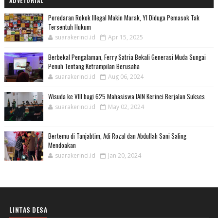
ADVETORIAL
Peredaran Rokok Illegal Makin Marak, YI Diduga Pemasok Tak
Tersentuh Hukum
suarakerinci.id
Apr 15, 2025
Berbekal Pengalaman, Ferry Satria Bekali Generasi Muda Sungai
Penuh Tentang Ketrampilan Berusaha
suarakerinci.id
Aug 06, 2024
Wisuda ke VIII bagi 625 Mahasiswa IAIN Kerinci Berjalan Sukses
suarakerinci.id
May 02, 2024
Bertemu di Tanjabtim, Adi Rozal dan Abdullah Sani Saling
Mendoakan
suarakerinci.id
Jan 20, 2024
LINTAS DESA