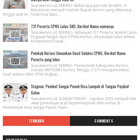
Suarakerinci.id, KERINCI- Beberapa periode terakhir, H
Murasman menjadi mantan Bupati Kerinci yang dikenang
hingga saat ini. Tidak bisa dipu...
731 Peserta CPNS Lulus SKD, Berikut Nama-namanya
Suarakerinci.id, KERINCI- Sebanyak 731 Peserta seleksi Calon
Pegawai Negeri Sipil (CPNS) Kerinci, dinyatakan lulus seleksi
Kompetensi Dasar ...
Pemkab Kerinci Umumkan Hasil Seleksi CPNS, Berikut Nama
Peserta yang lulus
Suarakerinci.id, KERINCI- Pemerintah Kabupaten Kerinci,
melalui BKPSDMD Kerinci, Minggu (12/1) mengumumkan
hasil seleksi Akhir CPNS lingkup ...
Stagnan, Pemkot Sungai Penuh Bisa Lumpuh di Tangan Pejabat
Galau
Suarakerinci.id, SUNGAI PENUH – Agustus 2025 menjadi titik
awal penentuan arah kepemimpinan Alfin-Azhar di
Pemerintah Kota Sungai Penuh. Nam...
TERBARU
COMMENTS