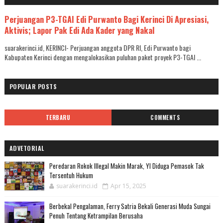
Perjuangan P3-TGAI Edi Purwanto Bagi Kerinci Di Apresiasi,
Aktivis; Lapor Pak Edi Ada Kader yang Nakal
suarakerinci.id, KERINCI- Perjuangan anggota DPR RI, Edi Purwanto bagi
Kabupaten Kerinci dengan mengalokasikan puluhan paket proyek P3-TGAI ...
POPULAR POSTS
TERBARU
COMMENTS
ADVETORIAL
Peredaran Rokok Illegal Makin Marak, YI Diduga Pemasok Tak
Tersentuh Hukum
suarakerinci.id
Apr 15, 2025
Berbekal Pengalaman, Ferry Satria Bekali Generasi Muda Sungai
Penuh Tentang Ketrampilan Berusaha