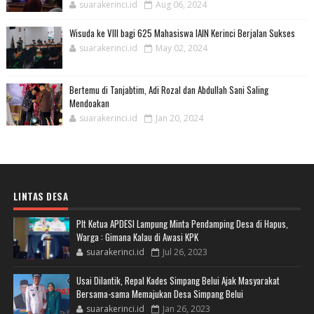
suarakerinci.id
Aug 06, 2024
Wisuda ke VIII bagi 625 Mahasiswa IAIN Kerinci Berjalan Sukses
suarakerinci.id
May 02, 2024
Bertemu di Tanjabtim, Adi Rozal dan Abdullah Sani Saling
Mendoakan
suarakerinci.id
Jan 20, 2024
LINTAS DESA
Plt Ketua APDESI Lampung Minta Pendamping Desa di Hapus,
Warga : Gimana Kalau di Awasi KPK
suarakerinci.id
Jul 26, 2023
Usai Dilantik, Repal Kades Simpang Belui Ajak Masyarakat
Bersama-sama Memajukan Desa Simpang Belui
suarakerinci.id
Jan 26, 2023