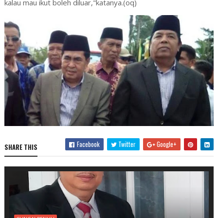
kalau mau ikut boleh diluar,"katanya.(oq)
Facebook
Twitter
Google+
SHARE THIS