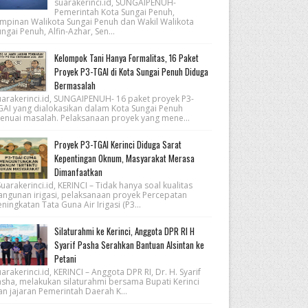
suarakerinci.id, SUNGAIPENUH-
Pemerintah Kota Sungai Penuh,
impinan Walikota Sungai Penuh dan Wakil Walikota
ngai Penuh, Alfin-Azhar, Sen...
Kelompok Tani Hanya Formalitas, 16 Paket
Proyek P3-TGAI di Kota Sungai Penuh Diduga
Bermasalah
uarakerinci.id, SUNGAIPENUH- 16 paket proyek P3-
GAI yang dialokasikan dalam Kota Sungai Penuh
enuai masalah. Pelaksanaan proyek yang mene...
Proyek P3-TGAI Kerinci Diduga Sarat
Kepentingan Oknum, Masyarakat Merasa
Dimanfaatkan
arakerinci.id, KERINCI – Tidak hanya soal kualitas
angunan irigasi, pelaksanaan proyek Percepatan
ningkatan Tata Guna Air Irigasi (P3...
Silaturahmi ke Kerinci, Anggota DPR RI H
Syarif Pasha Serahkan Bantuan Alsintan ke
Petani
arakerinci.id, KERINCI – Anggota DPR RI, Dr. H. Syarif
asha, melakukan silaturahmi bersama Bupati Kerinci
an jajaran Pemerintah Daerah K...