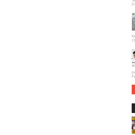
Da
K
CP
p
P