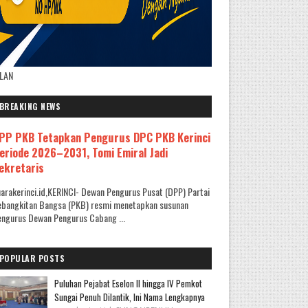
KLAN
BREAKING NEWS
PP PKB Tetapkan Pengurus DPC PKB Kerinci
eriode 2026–2031, Tomi Emiral Jadi
ekretaris
arakerinci.id,KERINCI- Dewan Pengurus Pusat (DPP) Partai
ebangkitan Bangsa (PKB) resmi menetapkan susunan
ngurus Dewan Pengurus Cabang ...
POPULAR POSTS
Puluhan Pejabat Eselon II hingga IV Pemkot
Sungai Penuh Dilantik, Ini Nama Lengkapnya