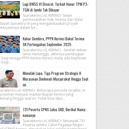
Lagi BWSS VI Disorot, Terkait Honor TPM P3-
TGAI di Jambi Tak Dibayar
Suarakerinci.id, KERINCI- Selain
permasalahan fisik, kinerja dari Balai
ilayah Sumatera VI yang mengalokasikan proyek
ekerjaannya dalam be...
Kabar Gembira, PPPK Kerinci Bakal Terima
SK Pertengahan September 2025
Suarakerinci.id, KERINCI - Setelah sekian
lama menunggu, akhirnya pembagian
 bagi tenaga PPPK Kerinci Kerinci mulai ada kejelasan.
 bagi...
Menolak Lupa, Tiga Program Strategis H
Murasman Dinikmati Masyarakat Hingga Saat
ini
arakerinci.id, KERINCI- Beberapa periode terakhir, H
urasman menjadi mantan Bupati Kerinci yang
kenang hingga saat ini. Tidak bisa dipu...
731 Peserta CPNS Lulus SKD, Berikut Nama-
namanya
Suarakerinci.id, KERINCI- Sebanyak 731
Peserta seleksi Calon Pegawai Negeri
pil (CPNS) Kerinci, dinyatakan lulus seleksi Kompetensi