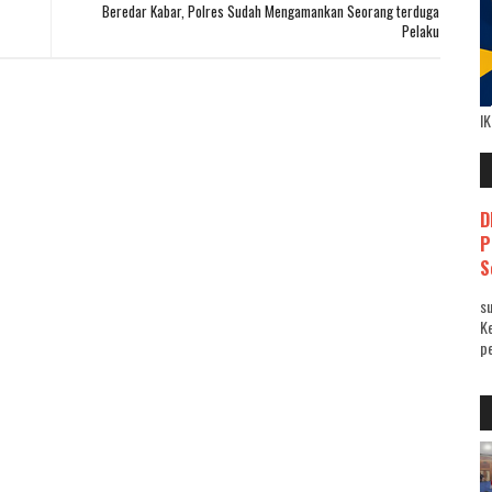
Beredar Kabar, Polres Sudah Mengamankan Seorang terduga
Pelaku
I
D
P
S
su
K
pe