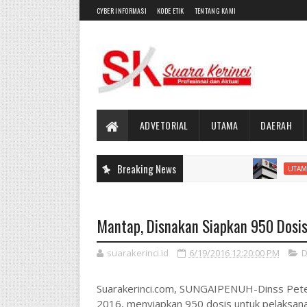
CYBER INFORMASI
KODE ETIK
TENTANG KAMI
ADVETORIAL
UTAMA
DAERAH
Breaking News
Aktivis 
UTAMA
Mantap, Disnakan Siapkan 950 Dosis
suarakerinci.id
6/19/2016 12:20:00 PM
D
Suarakerinci.com, SUNGAIPENUH-Dinss Peter
2016, menyiapkan 950 dosis untuk pelaksanaa