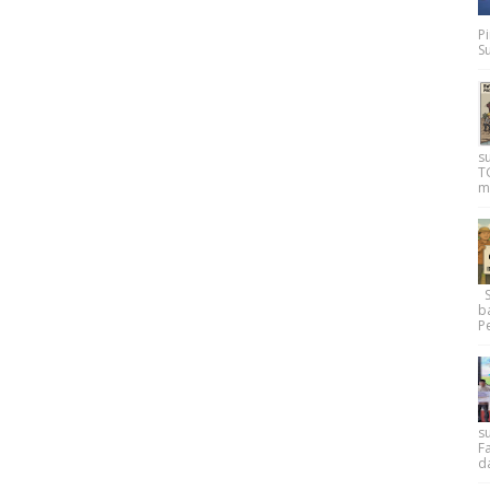
P
Su
s
T
m
Su
b
Pe
su
F
d