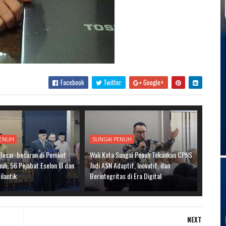
Facebook
Twitter
Google+
PENUH
SUNGAI PENUH
 Besar-besaran di Pemkot
Wali Kota Sungai Penuh Tekankan CPNS
uh, 56 Pejabat Eselon III dan
Jadi ASN Adaptif, Inovatif, dan
ilantik
Berintegritas di Era Digital
NEXT