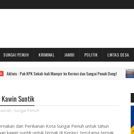
SUNGAI PENUH
KRIMINAL
JAMBI
POLITIK
LINTAS DESA
: Pak KPK Sekali-kali Mampir ke Kerinci dan Sungai Penuh Dong!
UTAMA
 Kawin Suntik
aerah
,
Sungai Penuh
nakan dan Perikanan Kota Sungai Penuh untuk tahun
n kawin suntik untuk ternak di Kerinci, terutama ternak