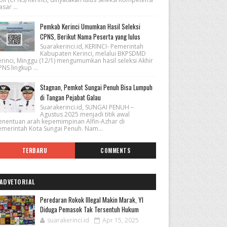
sar ...
Pemkab Kerinci Umumkan Hasil Seleksi
CPNS, Berikut Nama Peserta yang lulus
Suarakerinci.id, KERINCI- Pemerintah
Kabupaten Kerinci, melalui BKPSDMD
erinci, Minggu (12/1) mengumumkan hasil seleksi Akhir
NS lingkup ...
Stagnan, Pemkot Sungai Penuh Bisa Lumpuh
di Tangan Pejabat Galau
Suarakerinci.id, SUNGAI PENUH –
Agustus 2025 menjadi titik awal
enentuan arah kepemimpinan Alfin-Azhar di
emerintah Kota Sungai Penuh. Nam...
TERBARU
COMMENTS
ADVETORIAL
Peredaran Rokok Illegal Makin Marak, YI
Diduga Pemasok Tak Tersentuh Hukum
suarakerinci.id
Apr 15, 2025