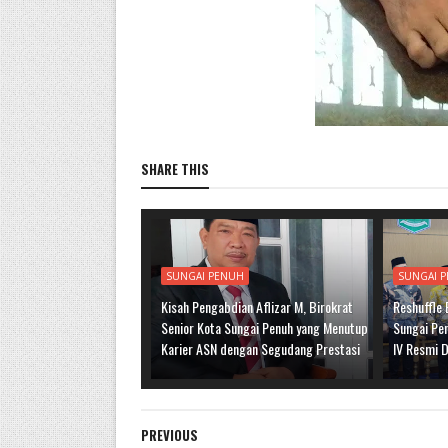
SHARE THIS
SUNGAI PENUH
SUNGAI 
Kisah Pengabdian Aflizar M, Birokrat
Reshuffle
Senior Kota Sungai Penuh yang Menutup
Sungai Pen
Karier ASN dengan Segudang Prestasi
IV Resmi D
PREVIOUS