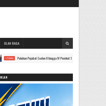
OLAH RAGA
Puluhan Pejabat Eselon II hingga IV Pemkot Sungai Penuh Dilantik, Ini Nama Lengkapn
IKLAN