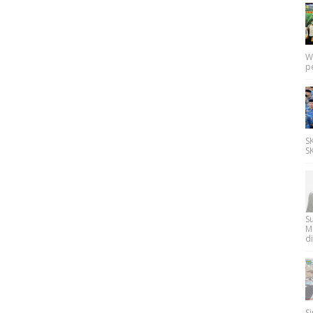
W
p
SK
SK
Su
M
di
Si