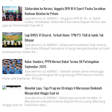
Silaturahmi ke Kerinci, Anggota DPR RI H Syarif Pasha Serahkan
Bantuan Alsintan ke Petani
suarakerinci.id, KERINCI – Anggota DPR RI, Dr. H. Syarif
Fasha, melakukan silaturahmi bersama Bupati Kerinci dan
jajaran Pemerintah Daerah K...
Lagi BWSS VI Disorot, Terkait Honor TPM P3-TGAI di Jambi Tak
Dibayar
Suarakerinci.id, KERINCI- Selain permasalahan fisik, kinerja
dari Balai Wilayah Sumatera VI yang mengalokasikan proyek
pekerjaannya dalam be...
Kabar Gembira, PPPK Kerinci Bakal Terima SK Pertengahan
September 2025
Suarakerinci.id, KERINCI - Setelah sekian lama menunggu,
akhirnya pembagian SK bagi tenaga PPPK Kerinci Kerinci
mulai ada kejelasan. SK bagi...
Menolak Lupa, Tiga Program Strategis H Murasman Dinikmati
Masyarakat Hingga Saat ini
Suarakerinci.id, KERINCI- Beberapa periode terakhir, H
Murasman menjadi mantan Bupati Kerinci yang dikenang
hingga saat ini. Tidak bisa dipu...