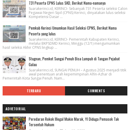
731 Peserta CPNS Lulus SKD, Berikut Nama-namanya
Suarakerinci.id, KERINCI- Sebanyak 731 Peserta seleksi Calon
Pegawai Negeri Sipil (CPNS) Kerinci, dinyatakan lulus seleksi
Kompetensi Dasar ...
Pemkab Kerinci Umumkan Hasil Seleksi CPNS, Berikut Nama
Peserta yang lulus
Suarakerinci.id, KERINCI- Pemerintah Kabupaten Kerinci,
melalui BKPSDMD Kerinci, Minggu (12/1) mengumumkan
hasil seleksi Akhir CPNS lingkup ...
Stagnan, Pemkot Sungai Penuh Bisa Lumpuh di Tangan Pejabat
Galau
Suarakerinci.id, SUNGAI PENUH – Agustus 2025 menjadi titik
awal penentuan arah kepemimpinan Alfin-Azhar di
Pemerintah Kota Sungai Penuh. Nam...
TERBARU
COMMENTS
ADVETORIAL
Peredaran Rokok Illegal Makin Marak, YI Diduga Pemasok Tak
Tersentuh Hukum