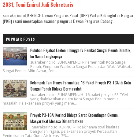
2031, Tomi Emiral Jadi Sekretaris
suarakerinci.id,KERINCI- Dewan Pengurus Pusat (DPP) Partai Kebangkitan Bangsa
(PKB) resmi menetapkan susunan pengurus Dewan Pengurus Cabang ...
POPULAR POSTS
Puluhan Pejabat Eselon II hingga IV Pemkot Sungai Penuh Dilantik,
Ini Nama Lengkapnya
suarakerinci.id, SUNGAIPENUH- Pemerintah Kota Sungai
Penuh, Pimpinan Walikota Sungai Penuh dan Wakil Walikota
Sungai Penuh, Alfin-Azhar, Sen...
Kelompok Tani Hanya Formalitas, 16 Paket Proyek P3-TGAI di Kota
Sungai Penuh Diduga Bermasalah
suarakerinci.id, SUNGAIPENUH- 16 paket proyek P3-TGAI
yang dialokasikan dalam Kota Sungai Penuh menuai
masalah. Pelaksanaan proyek yang mene...
Proyek P3-TGAI Kerinci Diduga Sarat Kepentingan Oknum,
Masyarakat Merasa Dimanfaatkan
Suarakerinci.id, KERINCI – Tidak hanya soal kualitas
bangunan irigasi, pelaksanaan proyek Percepatan
Peningkatan Tata Guna Air Irigasi (P3...