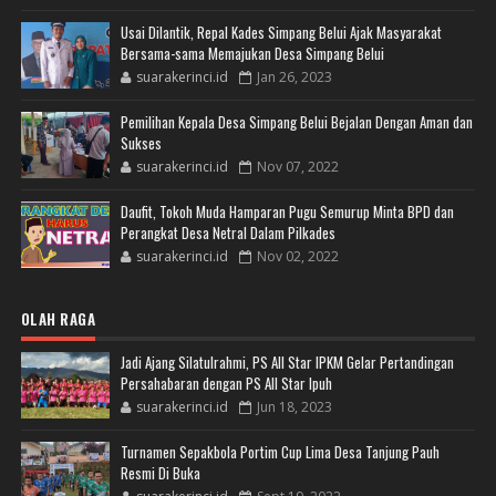
Usai Dilantik, Repal Kades Simpang Belui Ajak Masyarakat
Bersama-sama Memajukan Desa Simpang Belui
suarakerinci.id
Jan 26, 2023
Pemilihan Kepala Desa Simpang Belui Bejalan Dengan Aman dan
Sukses
suarakerinci.id
Nov 07, 2022
Daufit, Tokoh Muda Hamparan Pugu Semurup Minta BPD dan
Perangkat Desa Netral Dalam Pilkades
suarakerinci.id
Nov 02, 2022
OLAH RAGA
Jadi Ajang Silatulrahmi, PS All Star IPKM Gelar Pertandingan
Persahabaran dengan PS All Star Ipuh
suarakerinci.id
Jun 18, 2023
Turnamen Sepakbola Portim Cup Lima Desa Tanjung Pauh
Resmi Di Buka