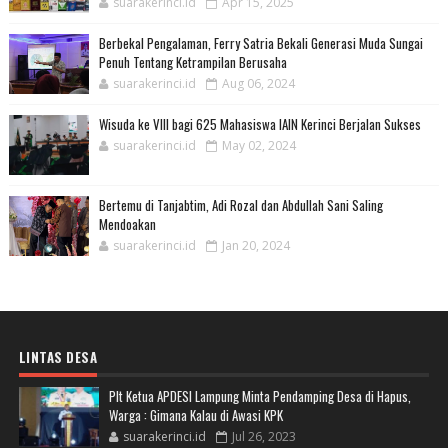
suarakerinci.id
Apr 15, 2025
Berbekal Pengalaman, Ferry Satria Bekali Generasi Muda Sungai
Penuh Tentang Ketrampilan Berusaha
suarakerinci.id
Aug 06, 2024
Wisuda ke VIII bagi 625 Mahasiswa IAIN Kerinci Berjalan Sukses
suarakerinci.id
May 02, 2024
Bertemu di Tanjabtim, Adi Rozal dan Abdullah Sani Saling
Mendoakan
suarakerinci.id
Jan 20, 2024
LINTAS DESA
Plt Ketua APDESI Lampung Minta Pendamping Desa di Hapus,
Warga : Gimana Kalau di Awasi KPK
suarakerinci.id
Jul 26, 2023