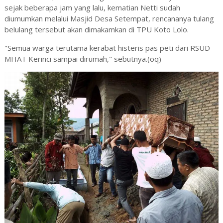
sejak beberapa jam yang lalu, kematian Netti sudah
diumumkan melalui Masjid Desa Setempat, rencananya tulang
belulang tersebut akan dimakamkan di TPU Koto Lolo.
"Semua warga terutama kerabat histeris pas peti dari RSUD
MHAT Kerinci sampai dirumah," sebutnya.(oq)