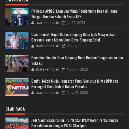
Plt Ketua APDESI Lampung Minta Pendamping Desa di Hapus,
Warga : Gimana Kalau di Awasi KPK
suarakerinci.id
Jul 26, 2023
Usai Dilantik, Repal Kades Simpang Belui Ajak Masyarakat
Bersama-sama Memajukan Desa Simpang Belui
suarakerinci.id
Jan 26, 2023
Pemilihan Kepala Desa Simpang Belui Bejalan Dengan Aman dan
Sukses
suarakerinci.id
Nov 07, 2022
Daufit, Tokoh Muda Hamparan Pugu Semurup Minta BPD dan
Perangkat Desa Netral Dalam Pilkades
suarakerinci.id
Nov 02, 2022
OLAH RAGA
Jadi Ajang Silatulrahmi, PS All Star IPKM Gelar Pertandingan
Persahabaran dengan PS All Star Ipuh