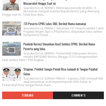
Masyarakat Hingga Saat ini
Suarakerinci.id, KERINCI- Beberapa periode terakhir, H
Murasman menjadi mantan Bupati Kerinci yang dikenang
hingga saat ini. Tidak bisa dipu...
731 Peserta CPNS Lulus SKD, Berikut Nama-namanya
Suarakerinci.id, KERINCI- Sebanyak 731 Peserta seleksi Calon
Pegawai Negeri Sipil (CPNS) Kerinci, dinyatakan lulus seleksi
Kompetensi Dasar ...
Pemkab Kerinci Umumkan Hasil Seleksi CPNS, Berikut Nama
Peserta yang lulus
Suarakerinci.id, KERINCI- Pemerintah Kabupaten Kerinci,
melalui BKPSDMD Kerinci, Minggu (12/1) mengumumkan
hasil seleksi Akhir CPNS lingkup ...
Stagnan, Pemkot Sungai Penuh Bisa Lumpuh di Tangan Pejabat
Galau
Suarakerinci.id, SUNGAI PENUH – Agustus 2025 menjadi titik
awal penentuan arah kepemimpinan Alfin-Azhar di
Pemerintah Kota Sungai Penuh. Nam...
TERBARU
COMMENTS