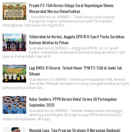
Proyek P3-TGAI Kerinci Diduga Sarat Kepentingan Oknum,
Masyarakat Merasa Dimanfaatkan
Suarakerinci.id, KERINCI – Tidak hanya soal kualitas
bangunan irigasi, pelaksanaan proyek Percepatan
Peningkatan Tata Guna Air Irigasi (P3...
Silaturahmi ke Kerinci, Anggota DPR RI H Syarif Pasha Serahkan
Bantuan Alsintan ke Petani
suarakerinci.id, KERINCI – Anggota DPR RI, Dr. H. Syarif
Fasha, melakukan silaturahmi bersama Bupati Kerinci dan
jajaran Pemerintah Daerah K...
Lagi BWSS VI Disorot, Terkait Honor TPM P3-TGAI di Jambi Tak
Dibayar
Suarakerinci.id, KERINCI- Selain permasalahan fisik, kinerja
dari Balai Wilayah Sumatera VI yang mengalokasikan proyek
pekerjaannya dalam be...
Kabar Gembira, PPPK Kerinci Bakal Terima SK Pertengahan
September 2025
Suarakerinci.id, KERINCI - Setelah sekian lama menunggu,
akhirnya pembagian SK bagi tenaga PPPK Kerinci Kerinci
mulai ada kejelasan. SK bagi...
Menolak Lupa, Tiga Program Strategis H Murasman Dinikmati