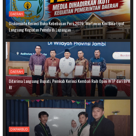
DAERAH
Diskominfo Kerinci Buka Kebebasan Pers 2026, Wartawan Kini Bisa Liput
Langsung Kegiatan Pemda di Lapangan
DAERAH
Diterima Langsung Bupati, Pemkab Kerinci Kembali Raih Opini WTP dari BPK
RI
DIKPARBUD