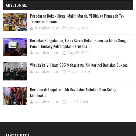
ADVETORIAL
Peredaran Rokok Illegal Makin Marak, YI Diduga Pemasok Tak
Tersentuh Hukum
suarakerinci.id
Apr 15, 2025
Berbekal Pengalaman, Ferry Satria Bekali Generasi Muda Sungai
Penuh Tentang Ketrampilan Berusaha
suarakerinci.id
Aug 06, 2024
Wisuda ke VIII bagi 625 Mahasiswa IAIN Kerinci Berjalan Sukses
suarakerinci.id
May 02, 2024
Bertemu di Tanjabtim, Adi Rozal dan Abdullah Sani Saling
Mendoakan
suarakerinci.id
Jan 20, 2024
LINTAS DESA