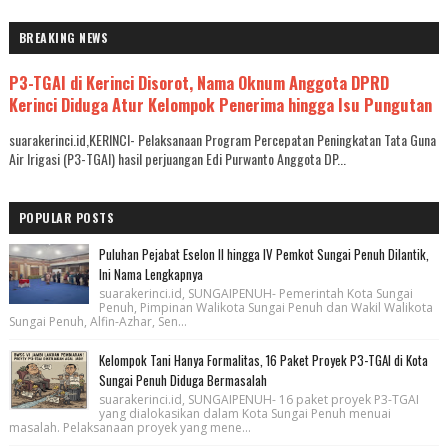
BREAKING NEWS
P3-TGAI di Kerinci Disorot, Nama Oknum Anggota DPRD
Kerinci Diduga Atur Kelompok Penerima hingga Isu Pungutan
suarakerinci.id,KERINCI- Pelaksanaan Program Percepatan Peningkatan Tata Guna
Air Irigasi (P3-TGAI) hasil perjuangan Edi Purwanto Anggota DP...
POPULAR POSTS
Puluhan Pejabat Eselon II hingga IV Pemkot Sungai Penuh Dilantik,
Ini Nama Lengkapnya
suarakerinci.id, SUNGAIPENUH- Pemerintah Kota Sungai
Penuh, Pimpinan Walikota Sungai Penuh dan Wakil Walikota
Sungai Penuh, Alfin-Azhar, Sen...
Kelompok Tani Hanya Formalitas, 16 Paket Proyek P3-TGAI di Kota
Sungai Penuh Diduga Bermasalah
suarakerinci.id, SUNGAIPENUH- 16 paket proyek P3-TGAI
yang dialokasikan dalam Kota Sungai Penuh menuai
masalah. Pelaksanaan proyek yang mene...