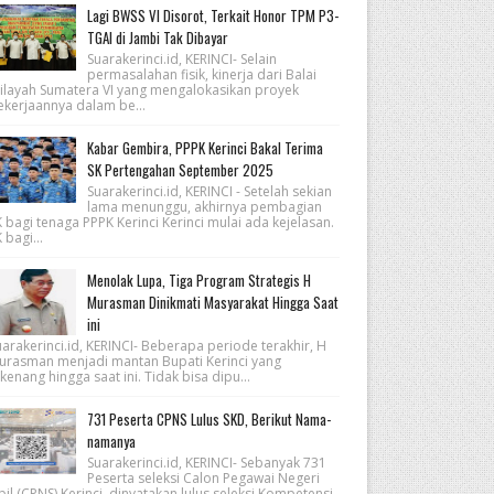
Lagi BWSS VI Disorot, Terkait Honor TPM P3-
TGAI di Jambi Tak Dibayar
Suarakerinci.id, KERINCI- Selain
permasalahan fisik, kinerja dari Balai
ilayah Sumatera VI yang mengalokasikan proyek
ekerjaannya dalam be...
Kabar Gembira, PPPK Kerinci Bakal Terima
SK Pertengahan September 2025
Suarakerinci.id, KERINCI - Setelah sekian
lama menunggu, akhirnya pembagian
 bagi tenaga PPPK Kerinci Kerinci mulai ada kejelasan.
 bagi...
Menolak Lupa, Tiga Program Strategis H
Murasman Dinikmati Masyarakat Hingga Saat
ini
arakerinci.id, KERINCI- Beberapa periode terakhir, H
urasman menjadi mantan Bupati Kerinci yang
kenang hingga saat ini. Tidak bisa dipu...
731 Peserta CPNS Lulus SKD, Berikut Nama-
namanya
Suarakerinci.id, KERINCI- Sebanyak 731
Peserta seleksi Calon Pegawai Negeri
pil (CPNS) Kerinci, dinyatakan lulus seleksi Kompetensi