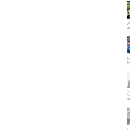
W
p
SK
SK
Su
M
di
Si