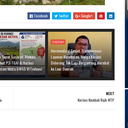
Facebook
Twitter
Google+
DAERAH
Hermendizal Genjot Transformasi
 Tepat Sasaran, Alokasi
Layanan Kesehatan, Warga Kerinci
ket P3-TGAI di Kerinci
Didorong Tak Lagi Bergantung Berobat
etani Minta BWSS VI Evaluasi
ke Luar Daerah
NEXT
bu
Kerinci Kembali Raih WTP