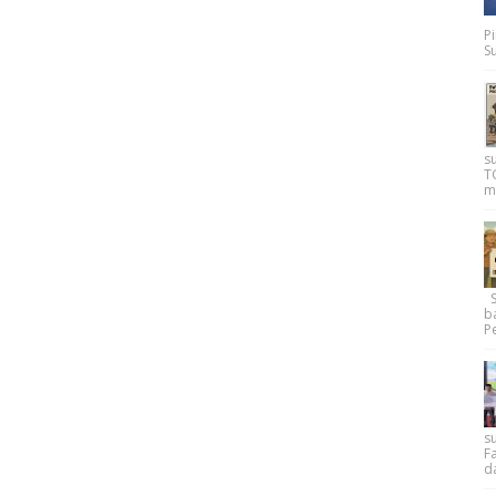
P
Su
s
T
m
Su
b
Pe
su
F
d