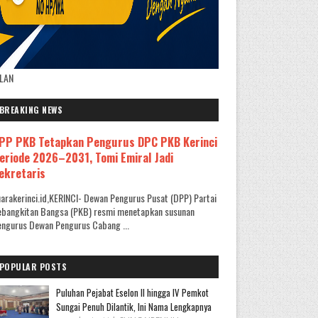
KLAN
BREAKING NEWS
PP PKB Tetapkan Pengurus DPC PKB Kerinci
eriode 2026–2031, Tomi Emiral Jadi
ekretaris
arakerinci.id,KERINCI- Dewan Pengurus Pusat (DPP) Partai
ebangkitan Bangsa (PKB) resmi menetapkan susunan
ngurus Dewan Pengurus Cabang ...
POPULAR POSTS
Puluhan Pejabat Eselon II hingga IV Pemkot
Sungai Penuh Dilantik, Ini Nama Lengkapnya