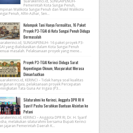
suarakerinci.id, SUNGAIPENUH-
Pemerintah Kota Sungai Penuh,
impinan Walikota Sungai Penuh dan Wakil Walikota
ngai Penuh, Alfin-Azhar, Sen...
Kelompok Tani Hanya Formalitas, 16 Paket
Proyek P3-TGAI di Kota Sungai Penuh Diduga
Bermasalah
uarakerinci.id, SUNGAIPENUH- 16 paket proyek P3-
GAI yang dialokasikan dalam Kota Sungai Penuh
enuai masalah. Pelaksanaan proyek yang mene...
Proyek P3-TGAI Kerinci Diduga Sarat
Kepentingan Oknum, Masyarakat Merasa
Dimanfaatkan
arakerinci.id, KERINCI – Tidak hanya soal kualitas
angunan irigasi, pelaksanaan proyek Percepatan
ningkatan Tata Guna Air Irigasi (P3...
Silaturahmi ke Kerinci, Anggota DPR RI H
Syarif Pasha Serahkan Bantuan Alsintan ke
Petani
arakerinci.id, KERINCI – Anggota DPR RI, Dr. H. Syarif
asha, melakukan silaturahmi bersama Bupati Kerinci
an jajaran Pemerintah Daerah K...