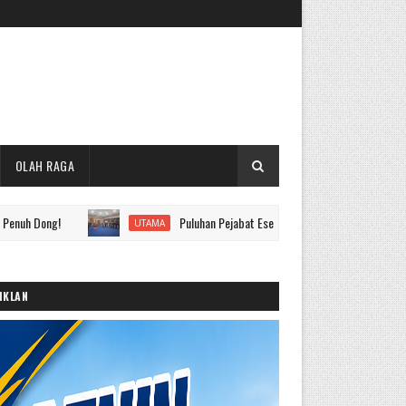
OLAH RAGA
Puluhan Pejabat Eselon II hingga IV Pemkot Sungai Penuh Dila
UTAMA
IKLAN