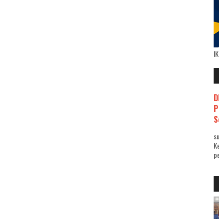
I
D
P
S
su
K
pe