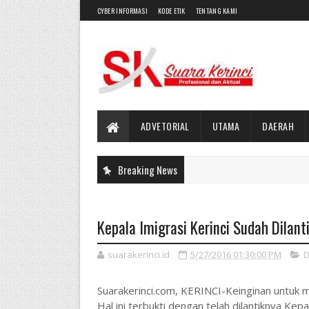
CYBER INFORMASI
KODE ETIK
TENTANG KAMI
ADVETORIAL
UTAMA
DAERAH
Breaking News
Kepala Imigrasi Kerinci Sudah Dilant
suarakerinci.id
5/27/2016 01:30:00 PM
D
Suarakerinci.com, KERINCI-Keinginan untuk memi
Hal ini terbukti dengan telah dilantiknya Kepal