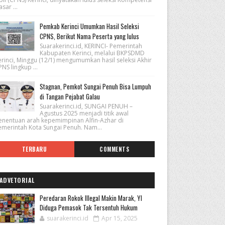
sar ...
Pemkab Kerinci Umumkan Hasil Seleksi
CPNS, Berikut Nama Peserta yang lulus
Suarakerinci.id, KERINCI- Pemerintah
Kabupaten Kerinci, melalui BKPSDMD
erinci, Minggu (12/1) mengumumkan hasil seleksi Akhir
NS lingkup ...
Stagnan, Pemkot Sungai Penuh Bisa Lumpuh
di Tangan Pejabat Galau
Suarakerinci.id, SUNGAI PENUH –
Agustus 2025 menjadi titik awal
enentuan arah kepemimpinan Alfin-Azhar di
emerintah Kota Sungai Penuh. Nam...
TERBARU
COMMENTS
ADVETORIAL
Peredaran Rokok Illegal Makin Marak, YI
Diduga Pemasok Tak Tersentuh Hukum
suarakerinci.id
Apr 15, 2025