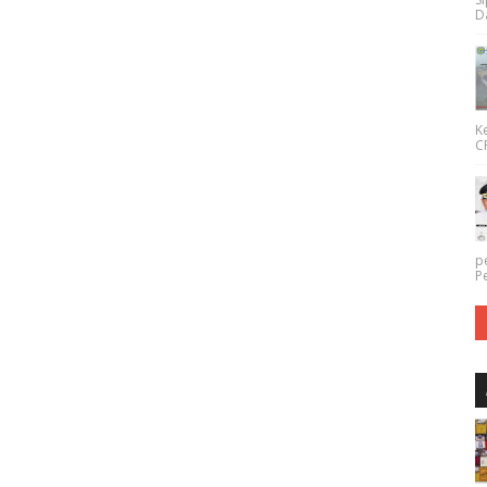
Da
K
CP
p
P