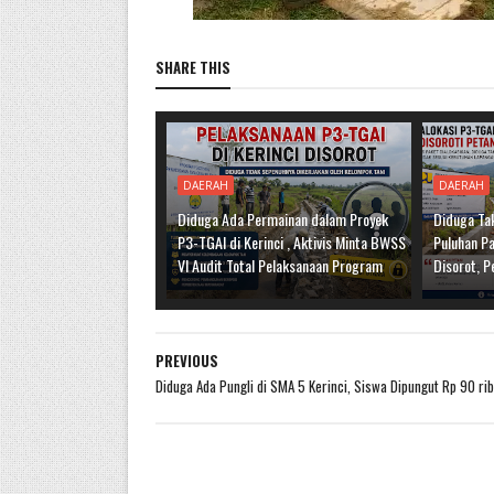
SHARE THIS
DAERAH
DAERAH
Diduga Ada Permainan dalam Proyek
Diduga Tak
P3-TGAI di Kerinci , Aktivis Minta BWSS
Puluhan Pa
VI Audit Total Pelaksanaan Program
Disorot, P
PREVIOUS
Diduga Ada Pungli di SMA 5 Kerinci, Siswa Dipungut Rp 90 ri