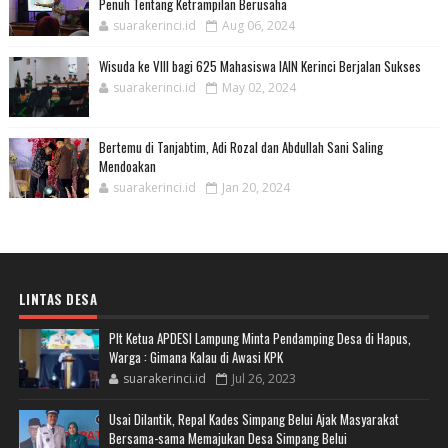
Penuh Tentang Ketrampilan Berusaha
suarakerinci.id
Aug 06, 2024
Wisuda ke VIII bagi 625 Mahasiswa IAIN Kerinci Berjalan Sukses
suarakerinci.id
May 02, 2024
Bertemu di Tanjabtim, Adi Rozal dan Abdullah Sani Saling
Mendoakan
suarakerinci.id
Jan 20, 2024
LINTAS DESA
Plt Ketua APDESI Lampung Minta Pendamping Desa di Hapus,
Warga : Gimana Kalau di Awasi KPK
suarakerinci.id
Jul 26, 2023
Usai Dilantik, Repal Kades Simpang Belui Ajak Masyarakat
Bersama-sama Memajukan Desa Simpang Belui