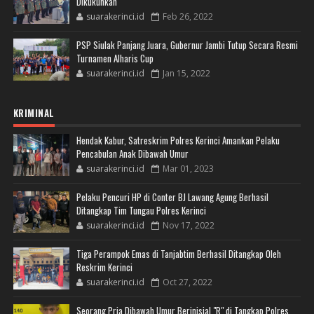
Dikukuhkan
suarakerinci.id
Feb 26, 2022
PSP Siulak Panjang Juara, Gubernur Jambi Tutup Secara Resmi
Turnamen Alharis Cup
suarakerinci.id
Jan 15, 2022
KRIMINAL
Hendak Kabur, Satreskrim Polres Kerinci Amankan Pelaku
Pencabulan Anak Dibawah Umur
suarakerinci.id
Mar 01, 2023
Pelaku Pencuri HP di Conter BJ Lawang Agung Berhasil
Ditangkap Tim Tungau Polres Kerinci
suarakerinci.id
Nov 17, 2022
Tiga Perampok Emas di Tanjabtim Berhasil Ditangkap Oleh
Reskrim Kerinci
suarakerinci.id
Oct 27, 2022
Seorang Pria Dibawah Umur Berinisial "R" di Tangkap Polres