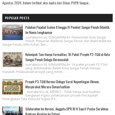
Agustus 2026, belum terlihat aksi nyata dari Dinas PUPR Sungai...
POPULAR POSTS
Puluhan Pejabat Eselon II hingga IV Pemkot Sungai Penuh Dilantik,
Ini Nama Lengkapnya
suarakerinci.id, SUNGAIPENUH- Pemerintah Kota Sungai
Penuh, Pimpinan Walikota Sungai Penuh dan Wakil Walikota
Sungai Penuh, Alfin-Azhar, Sen...
Kelompok Tani Hanya Formalitas, 16 Paket Proyek P3-TGAI di Kota
Sungai Penuh Diduga Bermasalah
suarakerinci.id, SUNGAIPENUH- 16 paket proyek P3-TGAI
yang dialokasikan dalam Kota Sungai Penuh menuai
masalah. Pelaksanaan proyek yang mene...
Proyek P3-TGAI Kerinci Diduga Sarat Kepentingan Oknum,
Masyarakat Merasa Dimanfaatkan
Suarakerinci.id, KERINCI – Tidak hanya soal kualitas
bangunan irigasi, pelaksanaan proyek Percepatan
Peningkatan Tata Guna Air Irigasi (P3...
Silaturahmi ke Kerinci, Anggota DPR RI H Syarif Pasha Serahkan
Bantuan Alsintan ke Petani