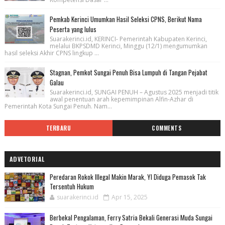
Pemkab Kerinci Umumkan Hasil Seleksi CPNS, Berikut Nama
Peserta yang lulus
Suarakerinci.id, KERINCI- Pemerintah Kabupaten Kerinci,
melalui BKPSDMD Kerinci, Minggu (12/1) mengumumkan
hasil seleksi Akhir CPNS lingkup ...
Stagnan, Pemkot Sungai Penuh Bisa Lumpuh di Tangan Pejabat
Galau
Suarakerinci.id, SUNGAI PENUH – Agustus 2025 menjadi titik
awal penentuan arah kepemimpinan Alfin-Azhar di
Pemerintah Kota Sungai Penuh. Nam...
TERBARU
COMMENTS
ADVETORIAL
Peredaran Rokok Illegal Makin Marak, YI Diduga Pemasok Tak
Tersentuh Hukum
suarakerinci.id
Apr 15, 2025
Berbekal Pengalaman, Ferry Satria Bekali Generasi Muda Sungai