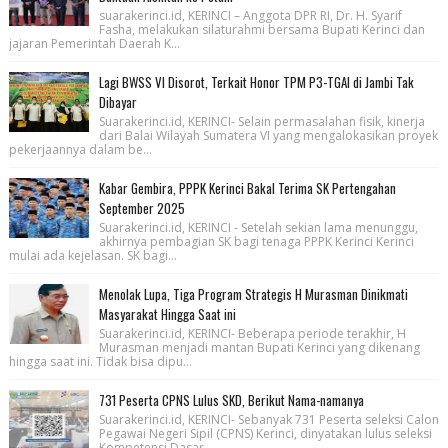
suarakerinci.id, KERINCI – Anggota DPR RI, Dr. H. Syarif
Fasha, melakukan silaturahmi bersama Bupati Kerinci dan
jajaran Pemerintah Daerah K...
Lagi BWSS VI Disorot, Terkait Honor TPM P3-TGAI di Jambi Tak
Dibayar
Suarakerinci.id, KERINCI- Selain permasalahan fisik, kinerja
dari Balai Wilayah Sumatera VI yang mengalokasikan proyek
pekerjaannya dalam be...
Kabar Gembira, PPPK Kerinci Bakal Terima SK Pertengahan
September 2025
Suarakerinci.id, KERINCI - Setelah sekian lama menunggu,
akhirnya pembagian SK bagi tenaga PPPK Kerinci Kerinci
mulai ada kejelasan. SK bagi...
Menolak Lupa, Tiga Program Strategis H Murasman Dinikmati
Masyarakat Hingga Saat ini
Suarakerinci.id, KERINCI- Beberapa periode terakhir, H
Murasman menjadi mantan Bupati Kerinci yang dikenang
hingga saat ini. Tidak bisa dipu...
731 Peserta CPNS Lulus SKD, Berikut Nama-namanya
Suarakerinci.id, KERINCI- Sebanyak 731 Peserta seleksi Calon
Pegawai Negeri Sipil (CPNS) Kerinci, dinyatakan lulus seleksi
Kompetensi Dasar ...