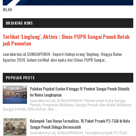
IKLAN
BREAKING NEWS
Terlihat 'Linglung', Aktivis : Dinas PUPR Sungai Penuh Betah
jadi Penonton
suarakerinci.id,SUNGAIPENUH- Seperti halnya orang 'linglung, Hingga Bulan
Agustus 2026, belum terlihat aksi nyata dari Dinas PUPR Sungai...
POPULAR POSTS
Puluhan Pejabat Eselon II hingga IV Pemkot Sungai Penuh Dilantik,
Ini Nama Lengkapnya
suarakerinci.id, SUNGAIPENUH- Pemerintah Kota Sungai
Penuh, Pimpinan Walikota Sungai Penuh dan Wakil Walikota
Sungai Penuh, Alfin-Azhar, Sen...
Kelompok Tani Hanya Formalitas, 16 Paket Proyek P3-TGAI di Kota
Sungai Penuh Diduga Bermasalah
suarakerinci.id, SUNGAIPENUH- 16 paket proyek P3-TGAI