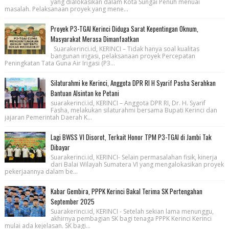
yang dialokasikan dalam Kota Sungai Penuh menuai
masalah. Pelaksanaan proyek yang mene...
Proyek P3-TGAI Kerinci Diduga Sarat Kepentingan Oknum,
Masyarakat Merasa Dimanfaatkan
Suarakerinci.id, KERINCI – Tidak hanya soal kualitas
bangunan irigasi, pelaksanaan proyek Percepatan
Peningkatan Tata Guna Air Irigasi (P3...
Silaturahmi ke Kerinci, Anggota DPR RI H Syarif Pasha Serahkan
Bantuan Alsintan ke Petani
suarakerinci.id, KERINCI – Anggota DPR RI, Dr. H. Syarif
Fasha, melakukan silaturahmi bersama Bupati Kerinci dan
jajaran Pemerintah Daerah K...
Lagi BWSS VI Disorot, Terkait Honor TPM P3-TGAI di Jambi Tak
Dibayar
Suarakerinci.id, KERINCI- Selain permasalahan fisik, kinerja
dari Balai Wilayah Sumatera VI yang mengalokasikan proyek
pekerjaannya dalam be...
Kabar Gembira, PPPK Kerinci Bakal Terima SK Pertengahan
September 2025
Suarakerinci.id, KERINCI - Setelah sekian lama menunggu,
akhirnya pembagian SK bagi tenaga PPPK Kerinci Kerinci
mulai ada kejelasan. SK bagi...