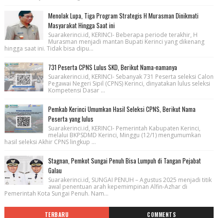
Menolak Lupa, Tiga Program Strategis H Murasman Dinikmati
Masyarakat Hingga Saat ini
Suarakerinci.id, KERINCI- Beberapa periode terakhir, H
Murasman menjadi mantan Bupati Kerinci yang dikenang
hingga saat ini. Tidak bisa dipu...
731 Peserta CPNS Lulus SKD, Berikut Nama-namanya
Suarakerinci.id, KERINCI- Sebanyak 731 Peserta seleksi Calon
Pegawai Negeri Sipil (CPNS) Kerinci, dinyatakan lulus seleksi
Kompetensi Dasar ...
Pemkab Kerinci Umumkan Hasil Seleksi CPNS, Berikut Nama
Peserta yang lulus
Suarakerinci.id, KERINCI- Pemerintah Kabupaten Kerinci,
melalui BKPSDMD Kerinci, Minggu (12/1) mengumumkan
hasil seleksi Akhir CPNS lingkup ...
Stagnan, Pemkot Sungai Penuh Bisa Lumpuh di Tangan Pejabat
Galau
Suarakerinci.id, SUNGAI PENUH – Agustus 2025 menjadi titik
awal penentuan arah kepemimpinan Alfin-Azhar di
Pemerintah Kota Sungai Penuh. Nam...
TERBARU
COMMENTS