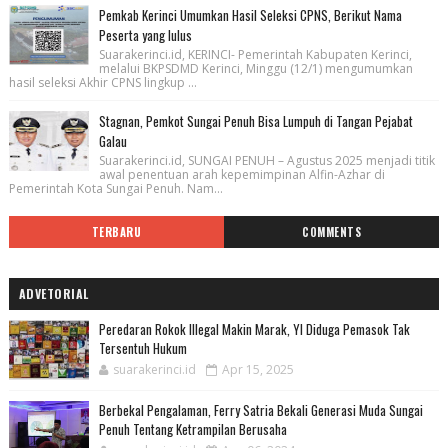
Pemkab Kerinci Umumkan Hasil Seleksi CPNS, Berikut Nama
Peserta yang lulus
Suarakerinci.id, KERINCI- Pemerintah Kabupaten Kerinci,
melalui BKPSDMD Kerinci, Minggu (12/1) mengumumkan
hasil seleksi Akhir CPNS lingkup ...
Stagnan, Pemkot Sungai Penuh Bisa Lumpuh di Tangan Pejabat
Galau
Suarakerinci.id, SUNGAI PENUH – Agustus 2025 menjadi titik
awal penentuan arah kepemimpinan Alfin-Azhar di
Pemerintah Kota Sungai Penuh. Nam...
TERBARU
COMMENTS
ADVETORIAL
Peredaran Rokok Illegal Makin Marak, YI Diduga Pemasok Tak
Tersentuh Hukum
suarakerinci.id
Apr 15, 2025
Berbekal Pengalaman, Ferry Satria Bekali Generasi Muda Sungai
Penuh Tentang Ketrampilan Berusaha