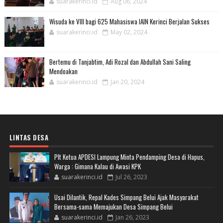
suarakerinci.id
Aug 06, 2024
Wisuda ke VIII bagi 625 Mahasiswa IAIN Kerinci Berjalan Sukses
suarakerinci.id
May 02, 2024
Bertemu di Tanjabtim, Adi Rozal dan Abdullah Sani Saling
Mendoakan
suarakerinci.id
Jan 20, 2024
LINTAS DESA
Plt Ketua APDESI Lampung Minta Pendamping Desa di Hapus,
Warga : Gimana Kalau di Awasi KPK
suarakerinci.id
Jul 26, 2023
Usai Dilantik, Repal Kades Simpang Belui Ajak Masyarakat
Bersama-sama Memajukan Desa Simpang Belui
suarakerinci.id
Jan 26, 2023