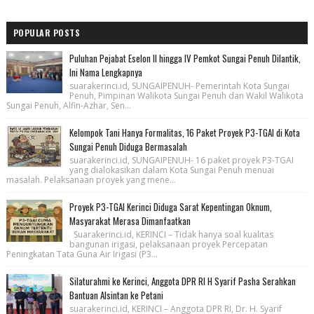
POPULAR POSTS
Puluhan Pejabat Eselon II hingga IV Pemkot Sungai Penuh Dilantik,
Ini Nama Lengkapnya
suarakerinci.id, SUNGAIPENUH- Pemerintah Kota Sungai
Penuh, Pimpinan Walikota Sungai Penuh dan Wakil Walikota
Sungai Penuh, Alfin-Azhar, Sen...
Kelompok Tani Hanya Formalitas, 16 Paket Proyek P3-TGAI di Kota
Sungai Penuh Diduga Bermasalah
suarakerinci.id, SUNGAIPENUH- 16 paket proyek P3-TGAI
yang dialokasikan dalam Kota Sungai Penuh menuai
masalah. Pelaksanaan proyek yang mene...
Proyek P3-TGAI Kerinci Diduga Sarat Kepentingan Oknum,
Masyarakat Merasa Dimanfaatkan
Suarakerinci.id, KERINCI – Tidak hanya soal kualitas
bangunan irigasi, pelaksanaan proyek Percepatan
Peningkatan Tata Guna Air Irigasi (P3...
Silaturahmi ke Kerinci, Anggota DPR RI H Syarif Pasha Serahkan
Bantuan Alsintan ke Petani
suarakerinci.id, KERINCI – Anggota DPR RI, Dr. H. Syarif